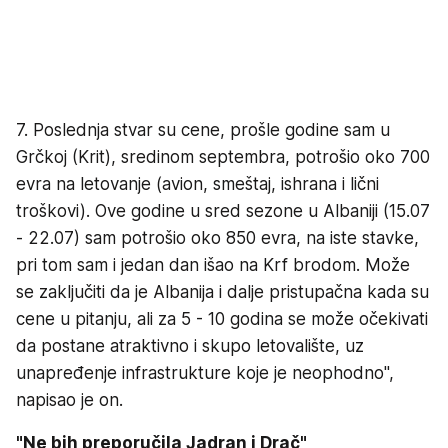
7. Poslednja stvar su cene, prošle godine sam u
Grčkoj (Krit), sredinom septembra, potrošio oko 700
evra na letovanje (avion, smeštaj, ishrana i lični
troškovi). Ove godine u sred sezone u Albaniji (15.07
- 22.07) sam potrošio oko 850 evra, na iste stavke,
pri tom sam i jedan dan išao na Krf brodom. Može
se zaključiti da je Albanija i dalje pristupačna kada su
cene u pitanju, ali za 5 - 10 godina se može očekivati
da postane atraktivno i skupo letovalište, uz
unapređenje infrastrukture koje je neophodno",
napisao je on.
"Ne bih preporučila Jadran i Drač"