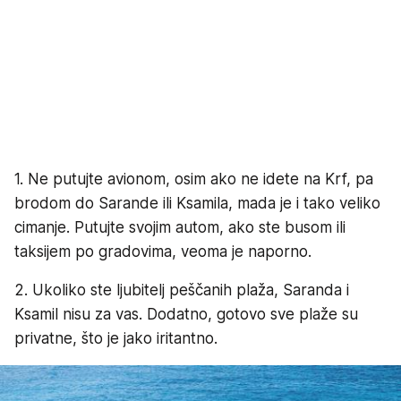
1. Ne putujte avionom, osim ako ne idete na Krf, pa
brodom do Sarande ili Ksamila, mada je i tako veliko
cimanje. Putujte svojim autom, ako ste busom ili
taksijem po gradovima, veoma je naporno.
2. Ukoliko ste ljubitelj peščanih plaža, Saranda i
Ksamil nisu za vas. Dodatno, gotovo sve plaže su
privatne, što je jako iritantno.