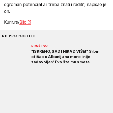
ogroman potencijal ali treba znati i raditi", napisao je
on.
Kurir.rs/
Blic
NE PROPUSTITE
DRUŠTVO
"ISKRENO, SAD I NIKAD VIŠE!" Srbin
otišao u Albaniju na more i nije
zadovoljan! Evo šta mu smeta