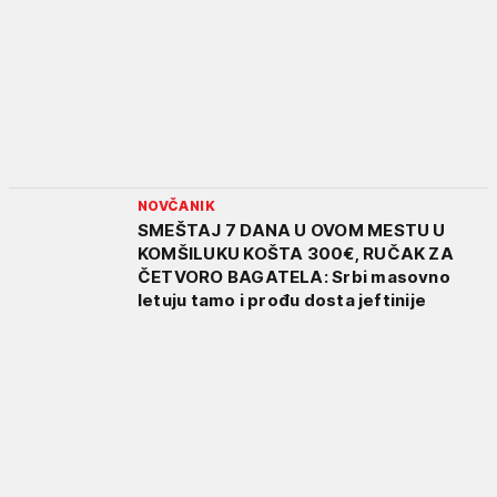
NOVČANIK
SMEŠTAJ 7 DANA U OVOM MESTU U
KOMŠILUKU KOŠTA 300€, RUČAK ZA
ČETVORO BAGATELA: Srbi masovno
letuju tamo i prođu dosta jeftinije