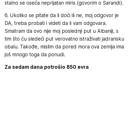
stalno se oseća neprijatan miris (govorim o Sarandi).
6. Ukoliko se pitate da li doći ili ne, moj odgovor je
DA, treba probati i videti da li vam odgovara.
Smatram da ovo nije moj poslednji put u Albaniji, s
tim što ću sledeći put verovatno istraživati jadransku
obalu. Takođe, mislim da pored mora ova zemlja ima
još mnogo toga da ponudi.
Za sedam dana potrošio 850 evra