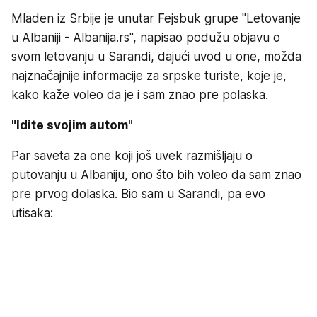
Mladen iz Srbije je unutar Fejsbuk grupe "Letovanje
u Albaniji - Albanija.rs", napisao podužu objavu o
svom letovanju u Sarandi, dajući uvod u one, možda
najznačajnije informacije za srpske turiste, koje je,
kako kaže voleo da je i sam znao pre polaska.
"Idite svojim autom"
Par saveta za one koji još uvek razmišljaju o
putovanju u Albaniju, ono što bih voleo da sam znao
pre prvog dolaska. Bio sam u Sarandi, pa evo
utisaka: