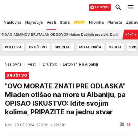
TV UŽIVO
Naslovna
Najnovije
Vesti
Stars
Hronika
Planeta
Zaba
INOV BRUTALAN ODGOVOR Nakon Dačinih prozivki, Durdžić se oglasio, pa indirek
NOVO
→
POLITIKA
DRUŠTVO
SPECIJAL
MOJA PRIČA
SRBIJA
SRBI
Naslovna
Vesti
Društvo
Letovanje u Albaniji
DRUŠTVO
"OVO MORATE ZNATI PRE ODLASKA"
Mladen otišao na more u Albaniju, pa
OPISAO ISKUSTVO: Idite svojim
kolima, PRIPAZITE na jednu stvar
15
Ned, 28.07.2024. 22:20h
→ 22:31h