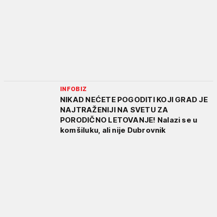
INFOBIZ
NIKAD NEĆETE POGODITI KOJI GRAD JE
NAJTRAŽENIJI NA SVETU ZA
PORODIČNO LETOVANJE! Nalazi se u
komšiluku, ali nije Dubrovnik