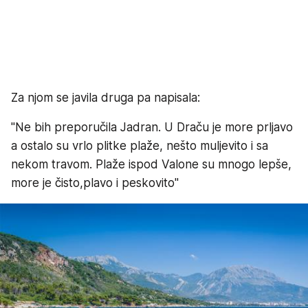
Za njom se javila druga pa napisala:
"Ne bih preporučila Jadran. U Draču je more prljavo
a ostalo su vrlo plitke plaže, nešto muljevito i sa
nekom travom. Plaže ispod Valone su mnogo lepše,
more je čisto,plavo i peskovito"