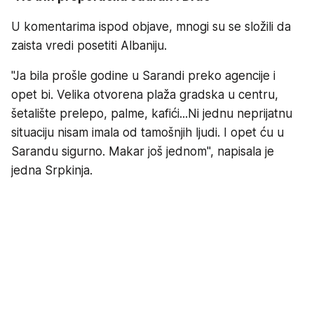
U komentarima ispod objave, mnogi su se složili da
zaista vredi posetiti Albaniju.
"Ja bila prošle godine u Sarandi preko agencije i
opet bi. Velika otvorena plaža gradska u centru,
šetalište prelepo, palme, kafići...Ni jednu neprijatnu
situaciju nisam imala od tamošnjih ljudi. I opet ću u
Sarandu sigurno. Makar još jednom", napisala je
jedna Srpkinja.