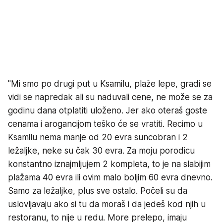
"Mi smo po drugi put u Ksamilu, plaže lepe, gradi se
vidi se napredak ali su naduvali cene, ne može se za
godinu dana otplatiti uloženo. Jer ako oteraš goste
cenama i arogancijom teško će se vratiti. Recimo u
Ksamilu nema manje od 20 evra suncobran i 2
ležaljke, neke su čak 30 evra. Za moju porodicu
konstantno iznajmljujem 2 kompleta, to je na slabijim
plažama 40 evra ili ovim malo boljim 60 evra dnevno.
Samo za ležaljke, plus sve ostalo. Počeli su da
uslovljavaju ako si tu da moraš i da jedeš kod njih u
restoranu, to nije u redu. More prelepo, imaju