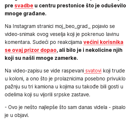
pre
svadbe
u centru prestonice što je oduševilo
mnoge građane.
Na Instagram stranici moj_beo_grad_ pojavio se
video-snimak ovog veselja koji je pokrenuo lavinu
komentara. Sudeći po reakcijama
većini korisnika
se ovaj prizor dopao
, ali bilo je i nekolicine njih
koji su našli mnoge zamerke.
Na video-zapisu se vide raspevani
svatovi
koji trude
u koloni, a ono što je prolaznicima posebno privuklo
pažnju su tri kamiona u kojima su takođe bili gosti u
odelima koji su vijorili srpske zastave.
- Ovo je nešto najlepše što sam danas videla - pisalo
je u objavi.