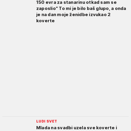
150 evra za stanarinu otkad sam se
zaposlio" To mi je bilo baš glupo, a onda
je na dan moje ženidbe izvukao 2
koverte
LUDI SVET
Mlada na svadbi uzela sve koverte i