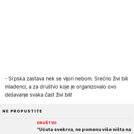
- Srpska zastava nek se vijori nebom. Srećno živi bili
mladenci, a za društvo koje je organizovalo ovo
dešavanje svaka čast živi bili!
NE PROPUSTITE
DRUŠTVO
"Ućuta svekrva, ne pomenu više ništa na