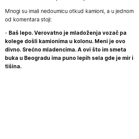
Mnogi su imali nedoumicu otkud kamioni, a u jednom
od komentara stoji:
-
Baš lepo. Verovatno je mladoženja vozač pa
kolege došli kamionima u kolonu. Meni je ovo
divno. Srećno mladencima. A ovi što im smeta
buka u Beogradu ima puno lepih sela gde je mir i
tišina.