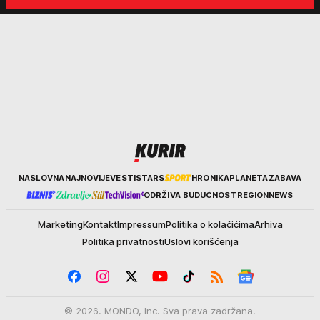
nekim ko nema para"
tortura..."
Kurir
NASLOVNA
NAJNOVIJE
VESTI
STARS
HRONIKA
PLANETA
ZABAVA
ODRŽIVA BUDUĆNOST
REGION
NEWS
Marketing
Kontakt
Impressum
Politika o kolačićima
Arhiva
Politika privatnosti
Uslovi korišćenja
© 2026. MONDO, Inc. Sva prava zadržana.