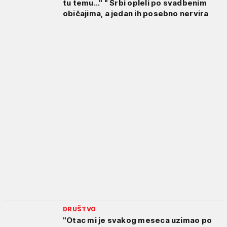
tu temu..." " Srbi opleli po svadbenim
običajima, a jedan ih posebno nervira
DRUŠTVO
"Otac mi je svakog meseca uzimao po