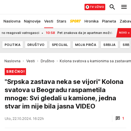
TV UŽIVO
Naslovna
Najnovije
Vesti
Stars
Hronika
Planeta
Zaba
eagovali vatrogasci
10:58
Pet znakova da je apartman možda lažan: Prevarant
NOVO
→
POLITIKA
DRUŠTVO
SPECIJAL
MOJA PRIČA
SRBIJA
SRBI
Naslovna
Vesti
Društvo
Kolona svatova u kamionima sa zastava
SREĆNO!
"Srpska zastava neka se vijori" Kolona
svatova u Beogradu raspametila
mnoge: Svi gledali u kamione, jedna
stvar im nije bila jasna VIDEO
1
Uto, 22.10.2024. 16:22h