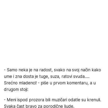
- Samo neka je na radost, svako na svoj način kako
ume i zna dosta je tuge, suza, ratovi svuda.....
Srećno mladenci! - piše u prvom komentaru, a u
drugom stoji:
- Meni ispod prozora bili muzičari odatle su krenuli.
Svaka čast bravo za porodične ljude.