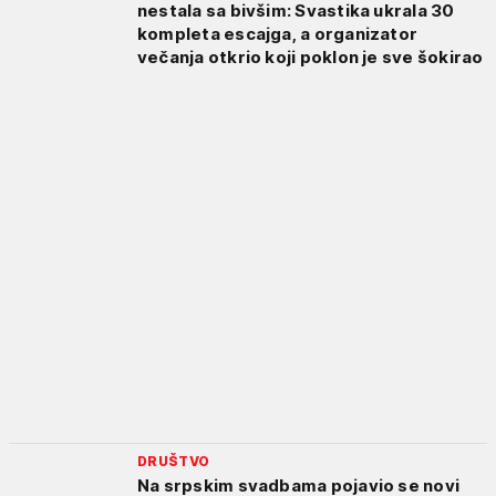
nestala sa bivšim: Svastika ukrala 30
kompleta escajga, a organizator
večanja otkrio koji poklon je sve šokirao
DRUŠTVO
Na srpskim svadbama pojavio se novi