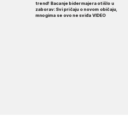
trend! Bacanje bidermajera otišlo u
zaborav: Svi pričaju o novom običaju,
mnogima se ovo ne sviđa VIDEO