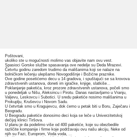
Poštovani,
ukoliko ste u mogućnosti molimo vas objavite nam ovu vest.
Spasioci Gorske službe spasavanja ove nedelje su Deda Mrazevi.
Četvrtu godinu zaredom trudimo da mališanima koji se nalaze na
bolničkom lečenju ulepšamo Novogodišnje i Božićne praznike.
Ove godine posetićemo decu u 14 gradova, i spuštajući se sa krovova
zdravstvenih ustanova, doneti im igračke, knjige, slatkiše...
Poklanjanje paketića, kroz prozore zdravstvenih ustanova, počeli smo
u ponedeljak u Nišu, Aleksincu i Pirotu. Danas nastavljamo u Vranju,
Valjevu, Leskovcu i Subotici. U sredu paketiće nosimo mališanima u
Prokuplju, Kruševcu i Novom Sadu.
U četvrtak smo u Kragujevcu, dok ćemo u petak biti u Boru, Zaječaru i
Beogradu.
U Beogradu paketiće donosimo deci koja se leče u Univerzitetskoj
dečijoj klinici Tiršova.
U planu je da podelimo više od 400 paketiće, koje su obezbedile
različite kompanije i firme koje podržavaju ovu našu akciju, Neke od
njih su Fazi, Europrom, Voda voda, ...