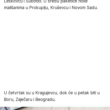
Leskovcu i Subotici. U sredu paketiće nose
mališanima u Prokuplju, Kruševcu i Novom Sadu.
U četvrtak su u Kragujevcu, dok će u petak biti u
Boru, Zaječaru i Beogradu.