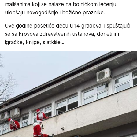
mališanima koji se nalaze na bolničkom lečenju
ulepšaju novogodišnje i božićne praznike.
Ove godine posetiće decu u 14 gradova, i spuštajući
se sa krovova zdravstvenih ustanova, doneti im
igračke, knjige, slatkiše...