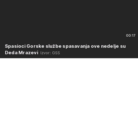
00:17
Spasioci Gorske službe spasavanja ove nedelje su
Deda Mrazevi
Izvor: GSS