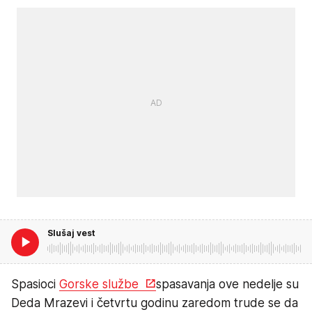
Slušaj vest
Spasioci
Gorske službe
spasavanja ove nedelje su
Deda Mrazevi i četvrtu godinu zaredom trude se da