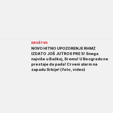
DRUŠTVO
NOVO HITNO UPOZORENJE RHMZ
IZDATO JOŠ JUTROS PRE 5! Snega
najviše u Bačkoj, Sremu! U Beogradu ne
prestaje da pada! Crveni alarm na
zapadu Srbije! (foto, video)