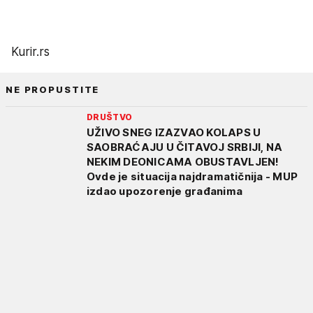
Kurir.rs
NE PROPUSTITE
DRUŠTVO
UŽIVO SNEG IZAZVAO KOLAPS U
SAOBRAĆAJU U ČITAVOJ SRBIJI, NA
NEKIM DEONICAMA OBUSTAVLJEN!
Ovde je situacija najdramatičnija - MUP
izdao upozorenje građanima