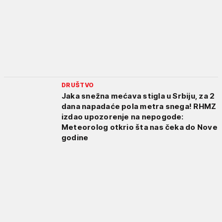
DRUŠTVO
Jaka snežna mećava stigla u Srbiju, za 2
dana napadaće pola metra snega! RHMZ
izdao upozorenje na nepogode:
Meteorolog otkrio šta nas čeka do Nove
godine