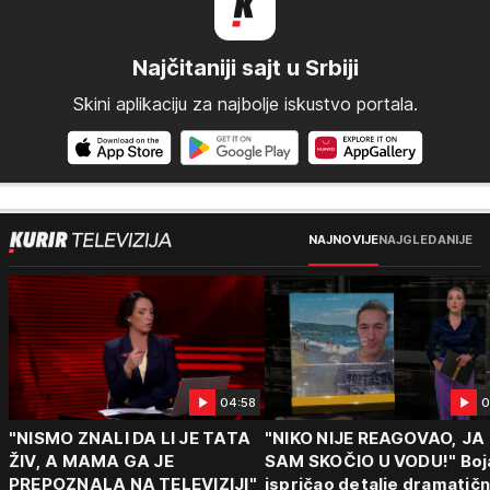
Najčitaniji sajt u Srbiji
Skini aplikaciju za najbolje iskustvo portala.
NAJNOVIJE
NAJGLEDANIJE
04:58
0
"NISMO ZNALI DA LI JE TATA
"NIKO NIJE REAGOVAO, JA
ŽIV, A MAMA GA JE
SAM SKOČIO U VODU!" Boj
PREPOZNALA NA TELEVIZIJI"
ispričao detalje dramatič