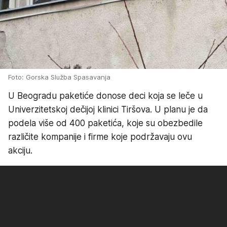
Foto: Gorska Služba Spasavanja
U Beogradu paketiće donose deci koja se leče u
Univerzitetskoj dečijoj klinici Tiršova. U planu je da
podela više od 400 paketića, koje su obezbedile
različite kompanije i firme koje podržavaju ovu
akciju.