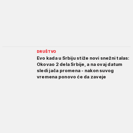
DRUŠTVO
Evo kada u Srbiju stiže novi snežni talas:
Okovao 2 dela Srbije, a na ovaj datum
sledi jača promena - nakon suvog
vremena ponovo će da zaveje