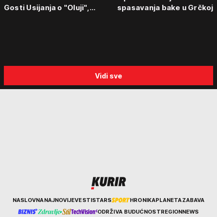
Gosti Usijanja o "Oluji",
spasavanja bake u Grčkoj
egzodusu Srba i stravičnim
svedočenjima
Vidi sve
Kurir
NASLOVNA
NAJNOVIJE
VESTI
STARS
HRONIKA
PLANETA
ZABAVA
ODRŽIVA BUDUĆNOST
REGION
NEWS