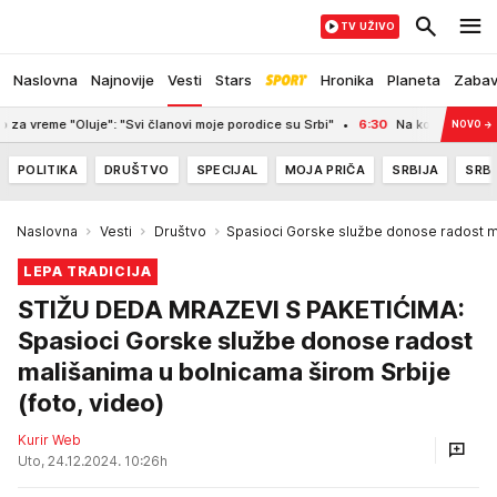
TV UŽIVO
Naslovna
Najnovije
Vesti
Stars
Hronika
Planeta
Zaba
uje": "Svi članovi moje porodice su Srbi"
6:30
Na koji način će biti isplać
NOVO
→
POLITIKA
DRUŠTVO
SPECIJAL
MOJA PRIČA
SRBIJA
SRBI
Naslovna
Vesti
Društvo
Spasioci Gorske službe donose radost ma
LEPA TRADICIJA
STIŽU DEDA MRAZEVI S PAKETIĆIMA:
Spasioci Gorske službe donose radost
mališanima u bolnicama širom Srbije
(foto, video)
Kurir Web
Uto, 24.12.2024. 10:26h