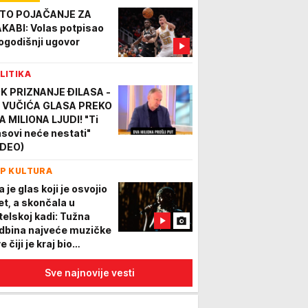
IDEO)
TO POJAČANJE ZA
KABI: Volas potpisao
ogodišnji ugovor
LITIKA
K PRIZNANJE ĐILASA -
 VUČIĆA GLASA PREKO
A MILIONA LJUDI! "Ti
asovi neće nestati"
IDEO)
P KULTURA
a je glas koji je osvojio
et, a skončala u
telskoj kadi: Tužna
dbina najveće muzičke
e čiji je kraj bio
agičan
Sve najnovije vesti