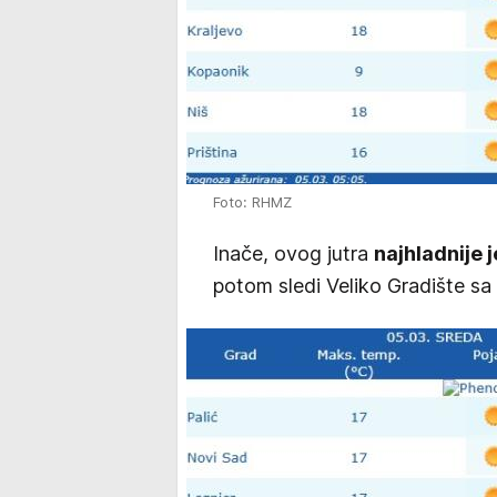
Foto: RHMZ
Inače, ovog jutra
najhladnije 
potom sledi Veliko Gradište sa 