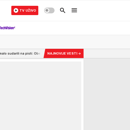
TV UŽIVO
: Obe letelice naglo zakočile, ima POVREĐENIH! Pogledajte dramatične snimke (
NAJNOVIJE VESTI
→