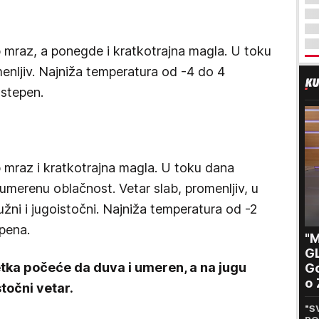
 mraz, a ponegde i kratkotrajna magla. U toku
enljiv. Najniža temperatura od -4 do 4
 stepen.
 mraz i kratkotrajna magla. U toku dana
merenu oblačnost. Vetar slab, promenljiv, u
ni i jugoistočni. Najniža temperatura od -2
epena.
"M
G
ka počeće da duva i umeren, a na jugu
Go
o 
točni vetar.
Be
"S
po