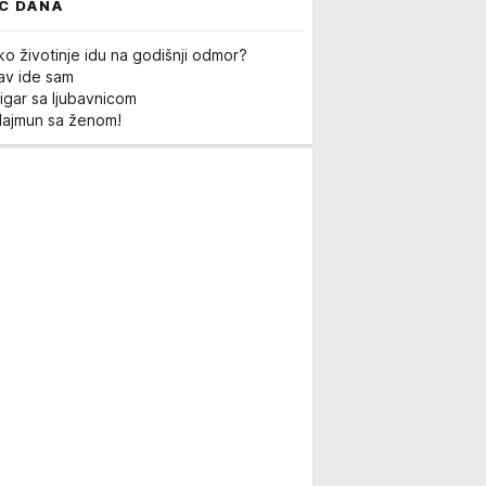
C DANA
ko životinje idu na godišnji odmor?
Lav ide sam
igar sa ljubavnicom
Majmun sa ženom!