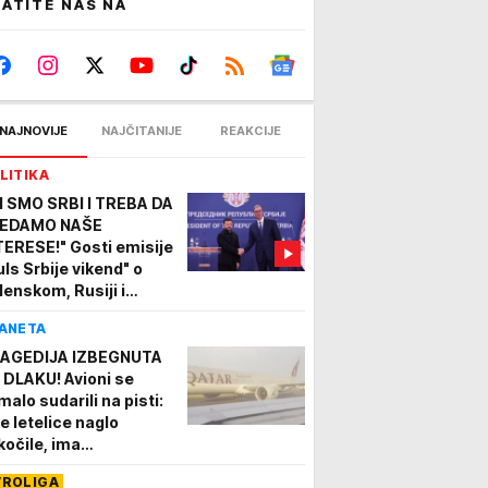
ATITE NAS NA
NAJNOVIJE
NAJČITANIJE
REAKCIJE
LITIKA
I SMO SRBI I TREBA DA
EDAMO NAŠE
TERESE!" Gosti emisije
uls Srbije vikend" o
lenskom, Rusiji i
litici Beograda: "Srbija
ANETA
di svoju politiku"
AGEDIJA IZBEGNUTA
 DLAKU! Avioni se
malo sudarili na pisti:
e letelice naglo
kočile, ima
VREĐENIH! Pogledajte
VROLIGA
amatične snimke