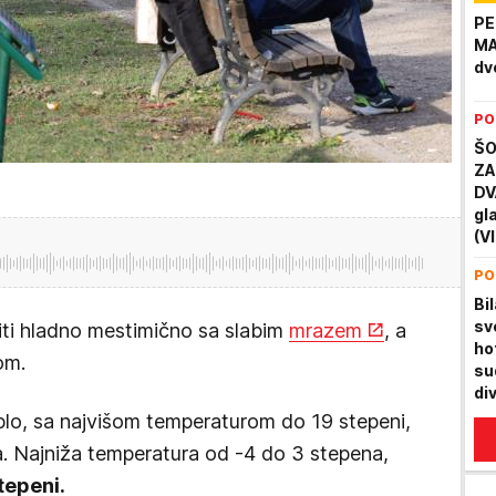
(V
PE
MA
dv
PO
ŠO
ZA
DV
gl
(V
PO
Bil
sv
biti hladno mestimično sa slabim
mrazem
, a
ho
om.
su
div
tr
lo, sa najvišom temperaturom do 19 stepeni,
a. Najniža temperatura od -4 do 3 stepena,
tepeni.