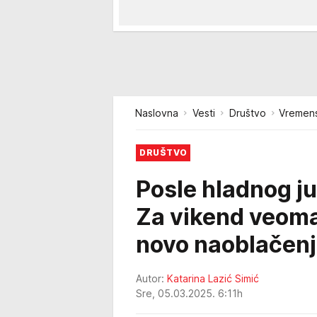
Naslovna
Vesti
Društvo
Vremens
DRUŠTVO
Posle hladnog ju
Za vikend veoma 
novo naoblačen
Autor:
Katarina Lazić Simić
Sre, 05.03.2025. 6:11h