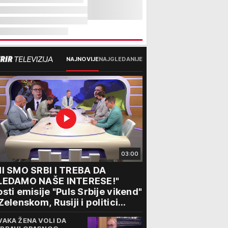
NAJNOVIJE
NAJGLEDANIJE
03:00
I SMO SRBI I TREBA DA
LEDAMO NAŠE INTERESE!"
sti emisije "Puls Srbije vikend"
Zelenskom, Rusiji i politici
ograda: "Srbija vodi svoju
VAKA ŽENA VOLI DA
litiku"