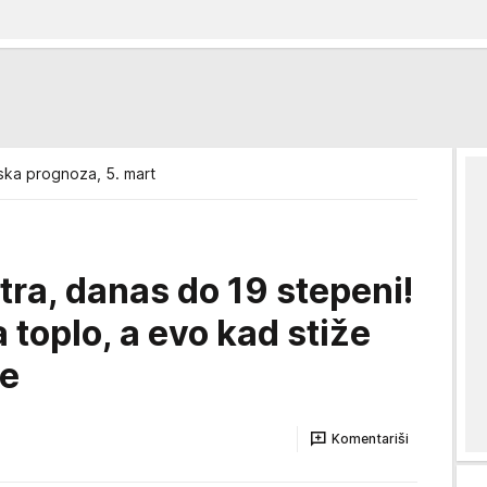
ka prognoza, 5. mart
tra, danas do 19 stepeni!
toplo, a evo kad stiže
je
Komentariši