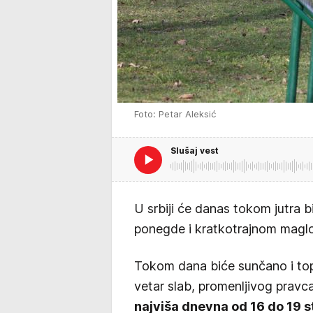
Foto: Petar Aleksić
Slušaj vest
U srbiji će danas tokom jutra 
ponegde i kratkotrajnom magl
Tokom dana biće sunčano i top
vetar slab, promenljivog pravc
najviša dnevna od 16 do 19 s