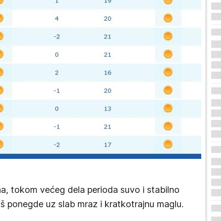
, tokom većeg dela perioda suvo i stabilno
oš ponegde uz slab mraz i kratkotrajnu maglu.