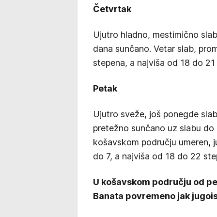
Četvrtak
Ujutro hladno, mestimično slab
dana sunčano. Vetar slab, prom
stepena, a najviša od 18 do 21
Petak
Ujutro sveže, još ponegde slab
pretežno sunčano uz slabu do u
košavskom području umeren, juž
do 7, a najviša od 18 do 22 st
U košavskom području od pet
Banata povremeno jak jugois