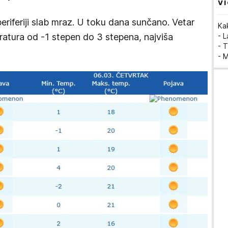
VI
eriferiji slab mraz. U toku dana sunčano. Vetar
Ka
eratura od -1 stepen do 3 stepena, najviša
- 
- T
- 