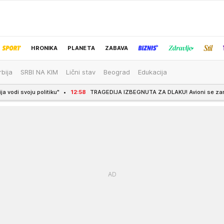
HRONIKA
PLANETA
ZABAVA
rbija
SRBI NA KIM
Lični stav
Beograd
Edukacija
IZBOR UREDNIKA
u"
12:58
TRAGEDIJA IZBEGNUTA ZA DLAKU! Avioni se zamalo sudarili na pisti