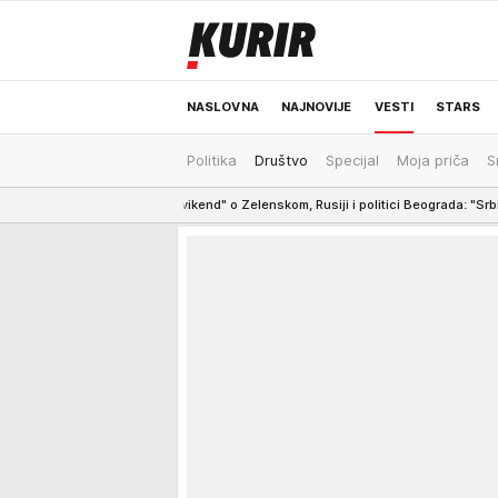
NASLOVNA
NAJNOVIJE
VESTI
STARS
Politika
Društvo
Specijal
Moja priča
S
ODRŽIVA BUDUĆNOST
REGION
NEWS
bije vikend" o Zelenskom, Rusiji i politici Beograda: "Srbija vodi svoju politik