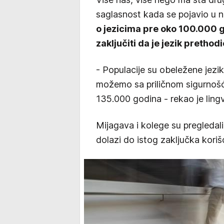
saglasnost kada se pojavio u na
o jezicima pre oko 100.000 
zaključiti da je jezik pretho
- Populacije su obeležene jezik
možemo sa priličnom sigurnošću
135.000 godina - rekao je ling
Mijagava i kolege su pregledali 
dolazi do istog zaključka koriš