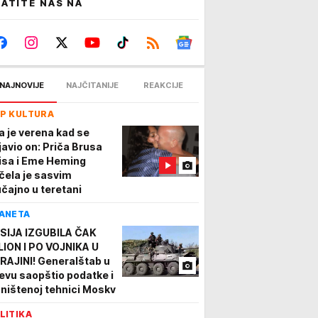
ATITE NAS NA
NAJNOVIJE
NAJČITANIJE
REAKCIJE
P KULTURA
la je verena kad se
javio on: Priča Brusa
lisa i Eme Heming
čela je sasvim
učajno u teretani
ANETA
SIJA IZGUBILA ČAK
LION I PO VOJNIKA U
RAJINI! Generalštab u
jevu saopštio podatke i
uništenoj tehnici Moskv
LITIKA