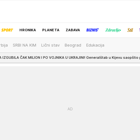
HRONIKA
PLANETA
ZABAVA
rbija
SRBI NA KIM
Lični stav
Beograd
Edukacija
IZBOR UREDNIKA
ION I PO VOJNIKA U UKRAJINI! Generalštab u Kijevu saopštio podatke i o uništen