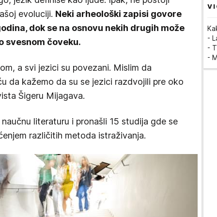
VI
šoj evoluciji.
Neki arheološki zapisi govore
godina, dok se na osnovu nekih drugih može
Ka
- 
dio svesnom čoveku.
- T
- 
om, a svi jezici su povezani. Mislim da
 da kažemo da su se jezici razdvojili pre oko
vista Šigeru Mijagava.
naučnu literaturu i pronašli 15 studija gde se
ćenjem različitih metoda istraživanja.