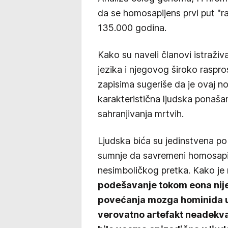
da se homosapijens prvi put "raz
135.000 godina.
Kako su naveli članovi istraži
jezika i njegovog široko raspro
zapisima sugeriše da je ovaj n
karakteristična ljudska ponaša
sahranjivanja mrtvih.
Ljudska bića su jedinstvena po 
sumnje da savremeni homosapij
nesimboličkog pretka. Kako je
podešavanje tokom eona nije
povećanja mozga hominida u 
verovatno artefakt neadekva