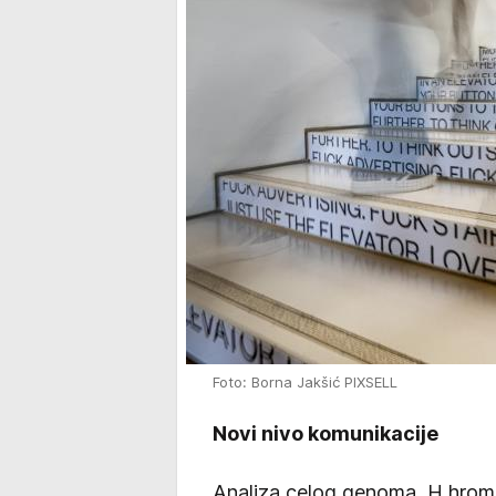
Foto: Borna Jakšić PIXSELL
Novi nivo komunikacije
Analiza celog genoma, H hrom