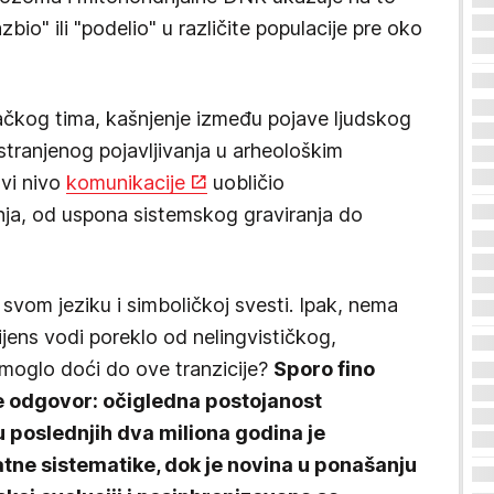
bio" ili "podelio" u različite populacije pre oko
vačkog tima, kašnjenje između pojave ljudskog
stranjenog pojavljivanja u arheološkim
ovi nivo
komunikacije
uobličio
nja, od uspona sistemskog graviranja do
svom jeziku i simboličkoj svesti. Ipak, nema
ens vodi poreklo od nelingvističkog,
 moglo doći do ove tranzicije?
Sporo fino
 odgovor: očigledna postojanost
poslednjih dva miliona godina je
tne sistematike, dok je novina u ponašanju