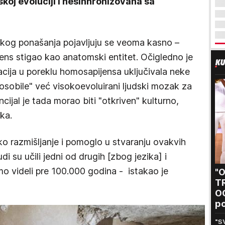
koj evoluciji i nesinhronizovana sa
čkog ponašanja pojavljuju se veoma kasno –
ns stigao kao anatomski entitet. Očigledno je
acija u poreklu homosapijensa uključivala neke
posobile" već visokoevoluirani ljudski mozak za
cijal je tada morao biti "otkriven" kulturno,
ka.
ko razmišljanje i pomoglo u stvaranju ovakvih
i su učili jedni od drugih [zbog jezika] i
smo videli pre 100.000 godina - istakao je
"
T
O
po
Sa
"S