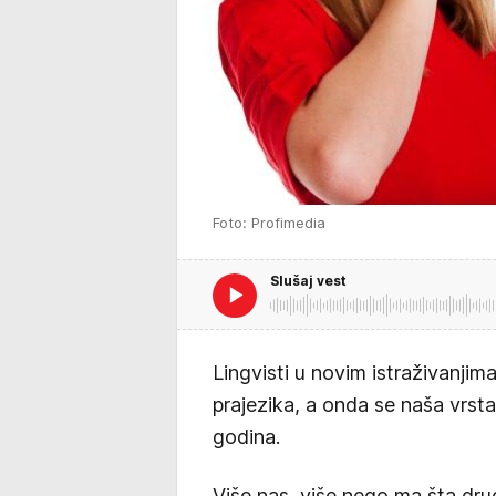
Foto: Profimedia
Slušaj vest
Lingvisti u novim istraživanjim
prajezika, a onda se naša vrsta
godina.
Više nas, više nego ma šta drugo