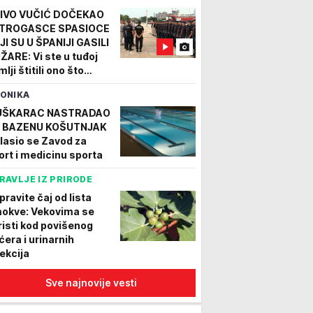
IVO VUČIĆ DOČEKAO
TROGASCE SPASIOCE
JI SU U ŠPANIJI GASILI
ŽARE: Vi ste u tuđoj
lji štitili ono što
ipada svima nama -
ONIKA
dski život
OTO/VIDEO)
ŠKARAC NASTRADAO
 BAZENU KOŠUTNJAK
lasio se Zavod za
ort i medicinu sporta
RAVLJE IZ PRIRODE
pravite čaj od lista
okve: Vekovima se
risti kod povišenog
ćera i urinarnih
fekcija
Sve najnovije vesti