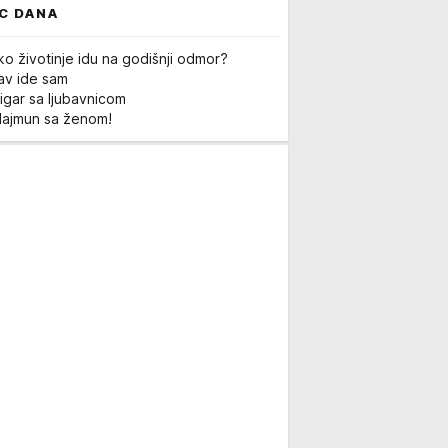
C DANA
ko životinje idu na godišnji odmor?
Lav ide sam
igar sa ljubavnicom
Majmun sa ženom!