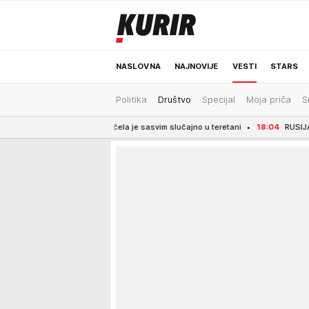
NASLOVNA
NAJNOVIJE
VESTI
STARS
Politika
Društvo
Specijal
Moja priča
S
ODRŽIVA BUDUĆNOST
REGION
NEWS
me Heming počela je sasvim slučajno u teretani
18:04
RUSIJA IZGUBILA ČAK MIL