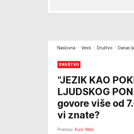
Naslovna
Vesti
Društvo
Danas lj
DRUŠTVO
"JEZIK KAO P
LJUDSKOG PONA
govore više od 7.
vi znate?
Prenosi:
Kurir Web