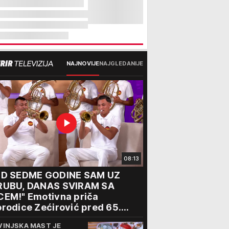
NAJNOVIJE
NAJGLEDANIJE
08:13
OD SEDME GODINE SAM UZ
RUBU, DANAS SVIRAM SA
CEM!" Emotivna priča
rodice Zećirović pred 65.
bor trubača u Guči
VINJSKA MAST JE