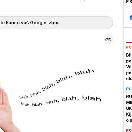
PR
te Kurir u vaš Google izbor
PO
Bi
po
Vi
po
sl
PL
RU
MI
UK
Ki
o 
PO