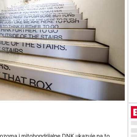
ozoma i mitohondrijalne DNK ukazuje na to