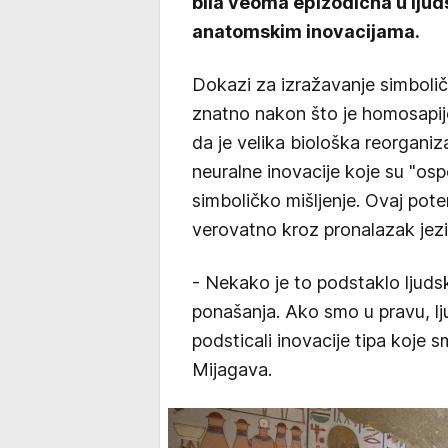
bila veoma epizodična u ljuds
anatomskim inovacijama.
Dokazi za izražavanje simboli
znatno nakon što je homosapije
da je velika biološka reorganiz
neuralne inovacije koje su "os
simboličko mišljenje. Ovaj poten
verovatno kroz pronalazak jezi
- Nekako je to podstaklo ljuds
ponašanja. Ako smo u pravu, ljud
podsticali inovacije tipa koje 
Mijagava.