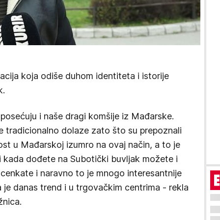
ija koja odiše duhom identiteta i istorije
k.
posećuju i naše dragi komšije iz Mađarske.
tradicionalno dolaze zato što su prepoznali
lost u Mađarskoj izumro na ovaj način, a to je
i kada dođete na Subotički buvljak možete i
 cenkate i naravno to je mnogo interesantnije
 je danas trend i u trgovačkim centrima - rekla
žnica.