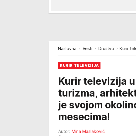
Naslovna
Vesti
Društvo
Kurir te
KURIR TELEVIZIJA
Kurir televizija 
turizma, arhitek
je svojom okolin
mesecima!
Autor:
Mina Maslaković