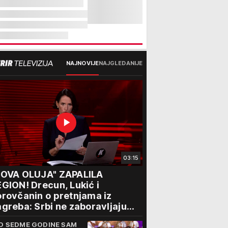
NAJNOVIJE
NAJGLEDANIJE
03:15
NOVA OLUJA" ZAPALILA
GION! Drecun, Lukić i
rovčanin o pretnjama iz
greba: Srbi ne zaboravljaju
rogon
D SEDME GODINE SAM