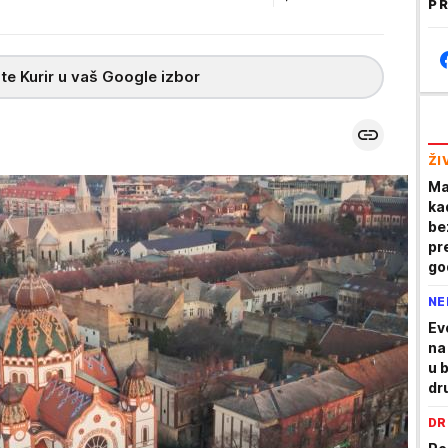
PR
te Kurir u vaš Google izbor
ŽI
Ma
ka
be
pr
go
is
NE
Ev
na
u b
dr
DR