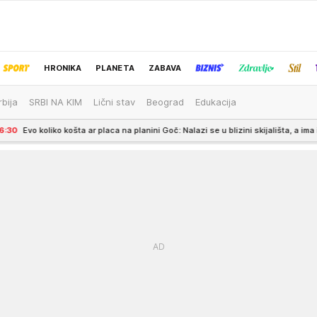
HRONIKA
PLANETA
ZABAVA
rbija
SRBI NA KIM
Lični stav
Beograd
Edukacija
IZBOR UREDNIKA
ar placa na planini Goč: Nalazi se u blizini skijališta, a ima i druge prednosti
6