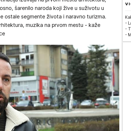
VI
osno, šarenilo naroda koji žive u suživotu u
ne ostale segmente života i naravno turizma.
Ka
- 
arhitektura, muzika na prvom mestu - kaže
- T
ice
- 