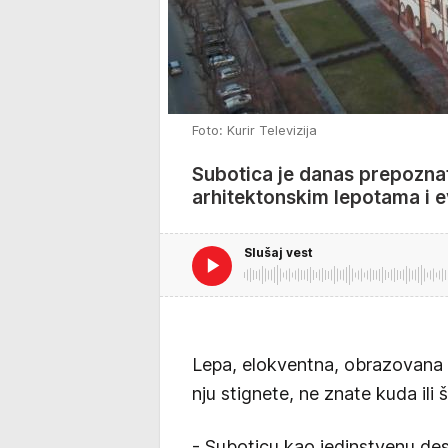
Foto: Kurir Televizija
Subotica je danas prepozna
arhitektonskim lepotama i
Slušaj vest
Lepa, elokventna, obrazovana 
nju stignete, ne znate kuda ili š
- Suboticu kao jedinstvenu des