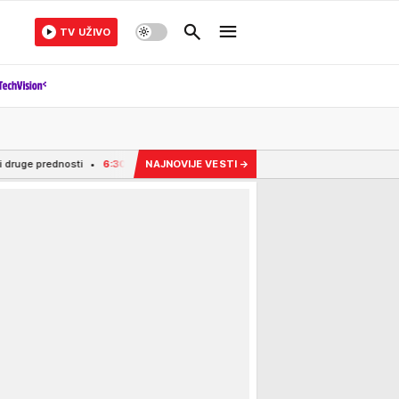
TV UŽIVO
:30
Pojavila se jeziva prevara na auto-putu kod Beograda: Vozači ovako ostaju 
NAJNOVIJE VESTI
→