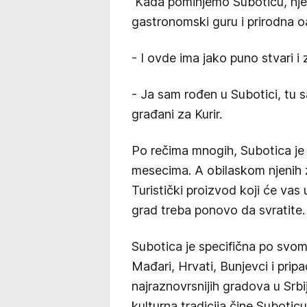
Kada pominjemo Suboticu, njen p
gastronomski guru i prirodna o
- I ovde ima jako puno stvari i z
- Ja sam rođen u Subotici, tu 
građani za Kurir.
Po rečima mnogih, Subotica je 
mesecima. A obilaskom njenih z
Turistički proizvod koji će vas
grad treba ponovo da svratite
Subotica je specifična po svom 
Mađari, Hrvati, Bunjevci i pripa
najraznovrsnijih gradova u Srbij
kulturna tradicija čine Suboticu