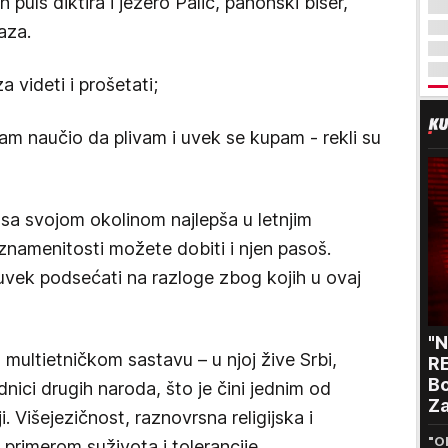
uls diktira i jezero Palić, panonski biser,
aza.
a videti i prošetati;
sam naučio da plivam i uvek se kupam - rekli su
sa svojom okolinom najlepša u letnjim
namenitosti možete dobiti i njen pasoš.
 uvek podsećati na razloge zbog kojih u ovaj
.
"
multietničkom sastavu – u njoj žive Srbi,
RE
Bo
dnici drugih naroda, što je čini jednim od
Za
i. Višejezičnost, raznovrsna religijska i
p
"O
 primerom suživota i tolerancije.