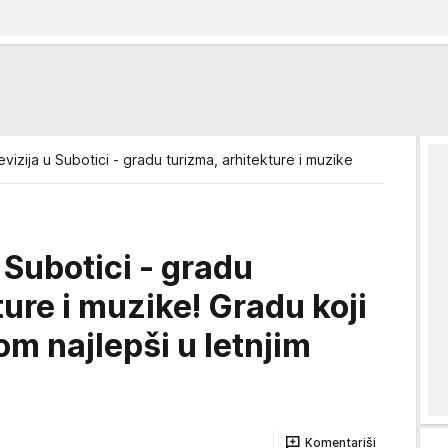
levizija u Subotici - gradu turizma, arhitekture i muzike
u Subotici - gradu
ture i muzike! Gradu koji
om najlepši u letnjim
Komentariši