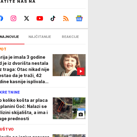
ATITE NAS NA
NAJNOVIJE
NAJČITANIJE
REAKCIJE
VOT
rija je imala 3 godine
d je iz dvorišta nestala
z traga: Otac nikad nije
estao da je traži, 42
dine kasnije isplivala
tina
KRETNINE
o koliko košta ar placa
 planini Goč: Nalazi se
lizini skijališta, a ima i
uge prednosti
UŠTVO