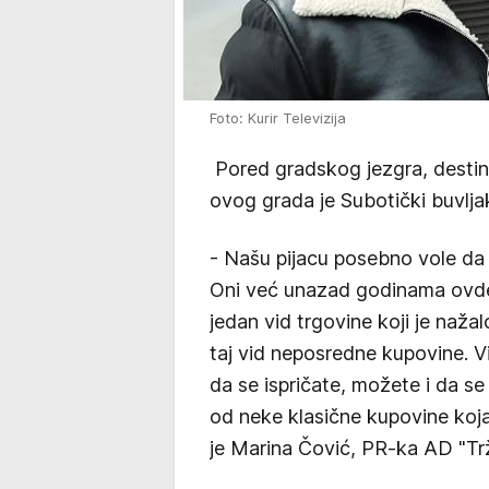
Foto: Kurir Televizija
Pored gradskog jezgra, destinac
ovog grada je Subotički buvlja
- Našu pijacu posebno vole da 
Oni već unazad godinama ovde 
jedan vid trgovine koji je naža
taj vid neposredne kupovine. V
da se ispričate, možete i da se
od neke klasične kupovine koja
je Marina Čović, PR-ka AD "Tr