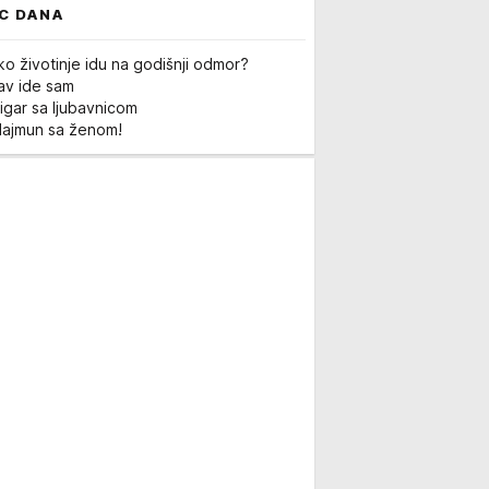
C DANA
ko životinje idu na godišnji odmor?
Lav ide sam
igar sa ljubavnicom
Majmun sa ženom!