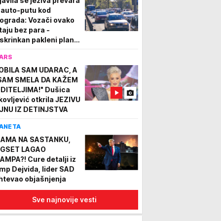
javila se jeziva prevara
 auto-putu kod
ograda: Vozači ovako
taju bez para -
skrinkan pakleni plan
evaranata
ARS
OBILA SAM UDARAC, A
SAM SMELA DA KAŽEM
DITELJIMA!" Dušica
kovljević otkrila JEZIVU
JNU IZ DETINJSTVA
ANETA
AMA NA SASTANKU,
GSET LAGAO
AMPA?! Cure detalji iz
mp Dejvida, lider SAD
htevao objašnjenja
Sve najnovije vesti