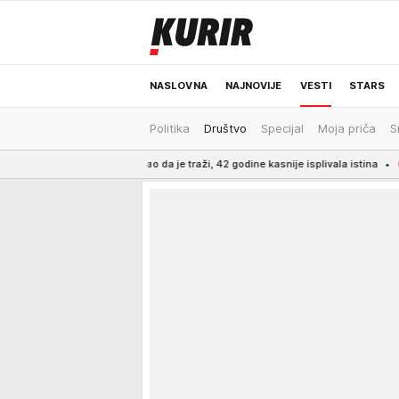
NASLOVNA
NAJNOVIJE
VESTI
STARS
Politika
Društvo
Specijal
Moja priča
S
ODRŽIVA BUDUĆNOST
REGION
NEWS
e prestao da je traži, 42 godine kasnije isplivala istina
6:30
Evo koliko košta 