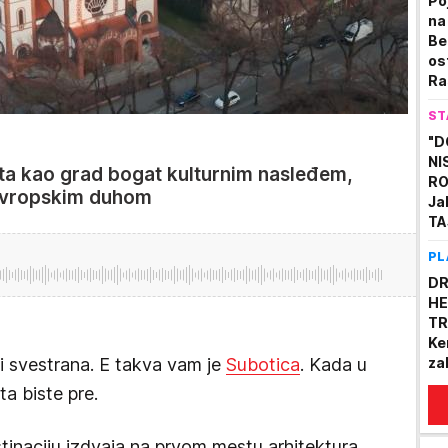
Po
na
Be
os
Ra
pr
ST
"D
NI
ta kao grad bogat kulturnim nasleđem,
RO
 evropskim duhom
Ja
TA
PL
DR
HE
TR
Ke
i svestrana. E takva vam je
Subotica
. Kada u
za
ta biste pre.
tinaciju izdvaja na prvom mestu arhitektura,