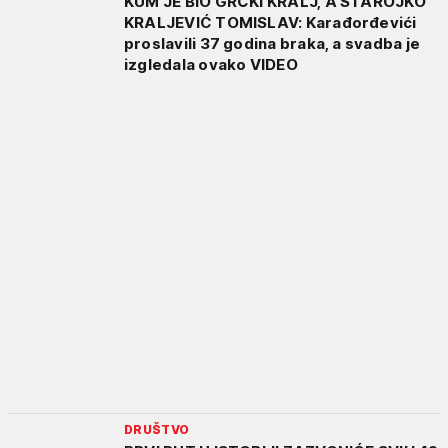
KUM JE BIO GRČKI KRALJ, A STAROJKO
KRALJEVIĆ TOMISLAV: Karađorđevići
proslavili 37 godina braka, a svadba je
izgledala ovako VIDEO
DRUŠTVO