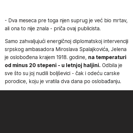
- Dva meseca pre toga njen suprug je već bio mrtav,
ali ona to nije znala - priča ovaj publicista.
Samo zahvaljujući energičnoj diplomatskoj intervenciji
srpskog ambasadora Miroslava Spalajkovića, Jelena
je oslobođena krajem 1918. godine,
na temperaturi
od minus 20 stepeni - u letnjoj haljini.
Odbila je
sve što su joj nudili boljševici - čak i odeću carske
porodice, koju je vratila dva dana po oslobađanju.