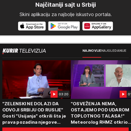
Najčitaniji sajt u Srbiji
Skini aplikaciju za najbolje iskustvo portala.
NAJNOVIJE
NAJGLEDANIJE
03:20
0
"ZELENSKI NE DOLAZI DA
"OSVEŽENJA NEMA,
ODVOJI SRBIJU OD RUSIJE"
OSTAJEMO POD UDAROM
Gosti "Usijanja" otkrili šta je
TOPLOTNOG TALASA!"
prava pozadina njegove
Meteorolog RHMZ otkrio
posete Beogradu
kakvo vreme nas čeka do