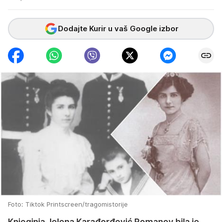
Dodajte Kurir u vaš Google izbor
Foto: Tiktok Printscreen/tragomistorije
Knjeginja Jelena Karađorđević Romanov bila je