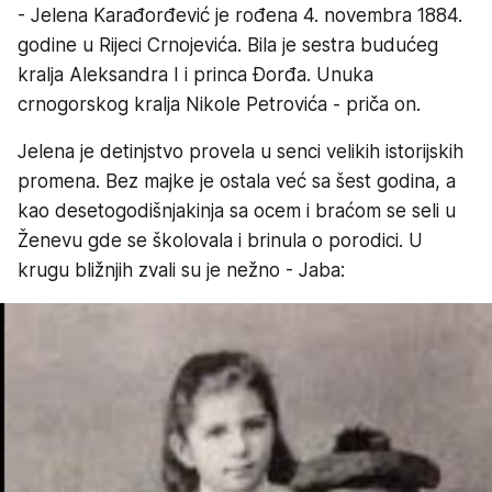
- Jelena Karađorđević je rođena 4. novembra 1884.
godine u Rijeci Crnojevića. Bila je sestra budućeg
kralja Aleksandra I i princa Đorđa. Unuka
crnogorskog kralja Nikole Petrovića - priča on.
Jelena je detinjstvo provela u senci velikih istorijskih
promena. Bez majke je ostala već sa šest godina, a
kao desetogodišnjakinja sa ocem i braćom se seli u
Ženevu gde se školovala i brinula o porodici. U
krugu bližnjih zvali su je nežno - Jaba: