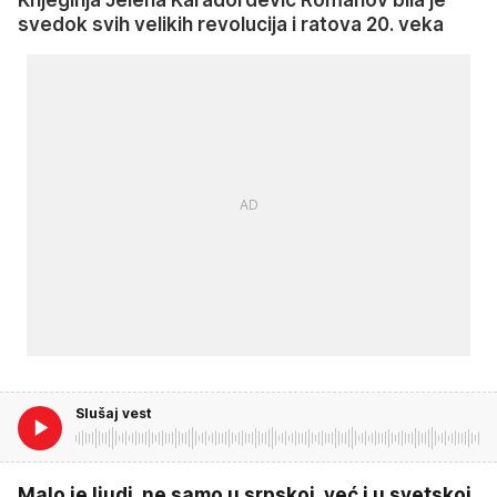
svedok svih velikih revolucija i ratova 20. veka
Slušaj vest
Malo je ljudi, ne samo u srpskoj, već i u svetskoj