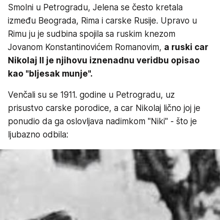
Smolni u Petrogradu, Jelena se često kretala
između Beograda, Rima i carske Rusije. Upravo u
Rimu ju je sudbina spojila sa ruskim knezom
Jovanom Konstantinovićem Romanovim,
a ruski car
Nikolaj II je njihovu iznenadnu veridbu opisao
kao "bljesak munje".
Venčali su se 1911. godine u Petrogradu, uz
prisustvo carske porodice, a car Nikolaj lično joj je
ponudio da ga oslovljava nadimkom "Niki" - što je
ljubazno odbila: