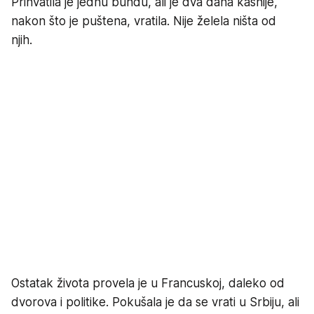
Prihvatila je jednu bundu, ali je dva dana kasnije,
nakon što je puštena, vratila. Nije želela ništa od
njih.
Ostatak života provela je u Francuskoj, daleko od
dvorova i politike. Pokušala je da se vrati u Srbiju, ali