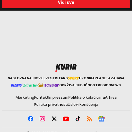
Vidi sve
kraja avgusta
Kurir
NASLOVNA
NAJNOVIJE
VESTI
STARS
HRONIKA
PLANETA
ZABAVA
ODRŽIVA BUDUĆNOST
REGION
NEWS
Marketing
Kontakt
Impressum
Politika o kolačićima
Arhiva
Politika privatnosti
Uslovi korišćenja