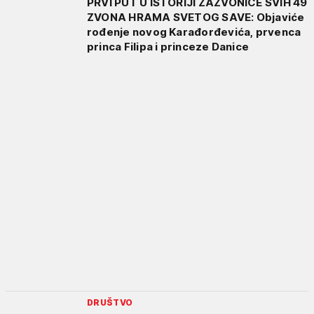
PRVI PUT U ISTORIJI ZAZVONIĆE SVIH 49
ZVONA HRAMA SVETOG SAVE: Objaviće
rođenje novog Karađorđevića, prvenca
princa Filipa i princeze Danice
DRUŠTVO