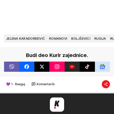
JELENA KARAĐORĐEVIĆ
ROMANOVI
BOLJŠEVICI
RUSIJA
RU
Budi deo Kurir zajednice.
1
·
Reaguj
Komentariši