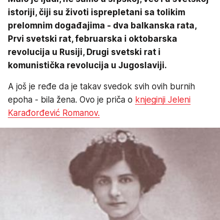
istoriji, čiji su životi isprepletani sa tolikim
prelomnim događajima - dva balkanska rata,
Prvi svetski rat, februarska i oktobarska
revolucija u Rusiji, Drugi svetski rat i
komunistička revolucija u Jugoslaviji.
A još je ređe da je takav svedok svih ovih burnih
epoha - bila žena. Ovo je priča o
knjeginji Jeleni
Karađorđević Romanov.