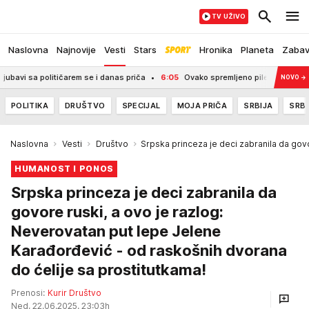
TV UŽIVO
Naslovna
Najnovije
Vesti
Stars
Hronika
Planeta
Zaba
arem se i danas priča
6:05
Ovako spremljeno pile je jugoslovenski zaboravlje
NOVO
→
POLITIKA
DRUŠTVO
SPECIJAL
MOJA PRIČA
SRBIJA
SRBI
Naslovna
Vesti
Društvo
Srpska princeza je deci zabranila da gov
HUMANOST I PONOS
Srpska princeza je deci zabranila da
govore ruski, a ovo je razlog:
Neverovatan put lepe Jelene
Karađorđević - od raskošnih dvorana
do ćelije sa prostitutkama!
Prenosi:
Kurir Društvo
Ned, 22.06.2025. 23:03h