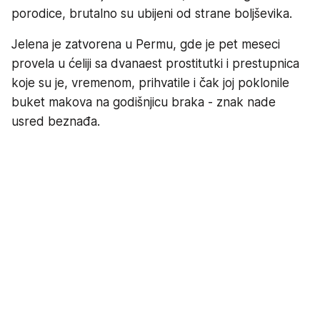
porodice, brutalno su ubijeni od strane boljševika.
Jelena je zatvorena u Permu, gde je pet meseci
provela u ćeliji sa dvanaest prostitutki i prestupnica
koje su je, vremenom, prihvatile i čak joj poklonile
buket makova na godišnjicu braka - znak nade
usred beznađa.