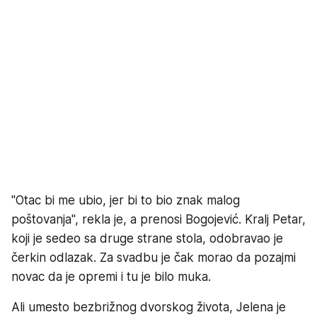
"Otac bi me ubio, jer bi to bio znak malog
poštovanja", rekla je, a prenosi Bogojević. Kralj Petar,
koji je sedeo sa druge strane stola, odobravao je
čerkin odlazak. Za svadbu je čak morao da pozajmi
novac da je opremi i tu je bilo muka.
Ali umesto bezbrižnog dvorskog života, Jelena je