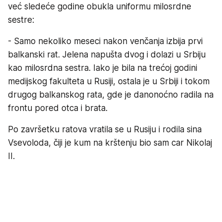
već sledeće godine obukla uniformu milosrdne
sestre:
- Samo nekoliko meseci nakon venčanja izbija prvi
balkanski rat. Jelena napušta dvog i dolazi u Srbiju
kao milosrdna sestra. Iako je bila na trećoj godini
medijskog fakulteta u Rusiji, ostala je u Srbiji i tokom
drugog balkanskog rata, gde je danonoćno radila na
frontu pored otca i brata.
Po završetku ratova vratila se u Rusiju i rodila sina
Vsevoloda, čiji je kum na krštenju bio sam car Nikolaj
II.