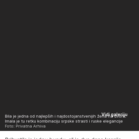
Vidi galeriju
Bila je jedna od najlepših i najdostojanstvenijih žena na dvoru.
Imala je tu retku kombinaciju srpske strasti i ruske elegancije
Foto: Privatna Arhiva