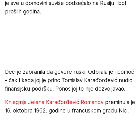
je sve u domovini suviše podsećalo na Rusiju i bol
prošlih godina.
Deci je zabranila da govore ruski. Odbijala je i pomoć
- čak i kada joj je princ Tomislav Karađorđević nudio
finansijsku podršku. Ponos joj to nije dozvoljavao.
Knjeginja Jelena Karađorđević Romanov
preminula je
16. oktobra 1962. godine u francuskom gradu Nici.