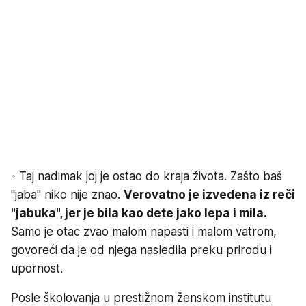
- Taj nadimak joj je ostao do kraja života. Zašto baš
"jaba" niko nije znao.
Verovatno je izvedena iz reči
"jabuka", jer je bila kao dete jako lepa i mila.
Samo je otac zvao malom napasti i malom vatrom,
govoreći da je od njega nasledila preku prirodu i
upornost.
Posle školovanja u prestižnom ženskom institutu