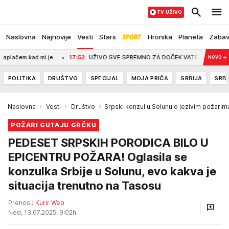
TV UŽIVO
Naslovna
Najnovije
Vesti
Stars
Hronika
Planeta
Zaba
d mi je...
17:52
UŽIVO SVE SPREMNO ZA DOČEK VATROGASACA SPASILACA KOJI
NOVO
→
POLITIKA
DRUŠTVO
SPECIJAL
MOJA PRIČA
SRBIJA
SRBI
Naslovna
Vesti
Društvo
Srpski konzul u Solunu o jezivim požarim
POŽARI GUTAJU GRČKU
PEDESET SRPSKIH PORODICA BILO U
EPICENTRU POŽARA! Oglasila se
konzulka Srbije u Solunu, evo kakva je
situacija trenutno na Tasosu
Prenosi:
Kurir Web
Ned, 13.07.2025. 9:02h