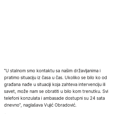
"U stalnom smo kontaktu sa našim državljanima i
pratimo situaciju iz časa u čas. Ukoliko se bilo ko od
građana nađe u situaciji koja zahteva intervenciju ili
savet, može nam se obratiti u bilo kom trenutku. Svi
telefoni konzulata i ambasade dostupni su 24 sata
dnevno", naglašava Vujić Obradović.