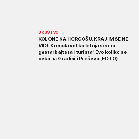
DRUŠTVO
KOLONE NA HORGOŠU, KRAJ IM SE NE
VIDI: Krenula velika letnja seoba
gastarbajtera i turista! Evo koliko se
čeka na Gradini i Preševu (FOTO)