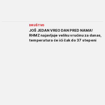
DRUŠTVO
JOŠ JEDAN VREO DAN PRED NAMA!
RHMZ najavljuje veliku vrućinu za danas,
temperatura će ići čak do 37 stepeni