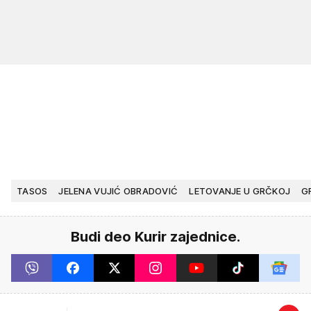
TASOS
JELENA VUJIĆ OBRADOVIĆ
LETOVANJE U GRČKOJ
G
Budi deo Kurir zajednice.