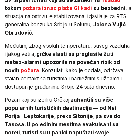
tokom
požara iznad plaže Glikadi
su bezbedni
, a
situacija na ostrvu je stabilizovana, izjavila je za RTS
generalna konzulka Srbije u Solunu,
Jelena Vujić
Obradović
.
Međutim, zbog visokih temperatura, suvog vazduha
i jakog vetra
, grčke vlasti su proglasile žuti
meteo-alarm i upozorile na povećan rizik od
novih
požara
. Konzulat, kako je dodala, održava
stalan kontakt sa turistima i nadležnim službama i
dostupan je građanima Srbije 24 sata dnevno.
Požari koji su izbili u Grčkoj
zahvatili su više
popularnih turističkih destinacija — od Nei
Porija i Leptokarije, preko Sitonije, pa sve do
Tasosa. U pojedinim mestima evakuisani su
hoteli, turisti su u panici napuštali svoje