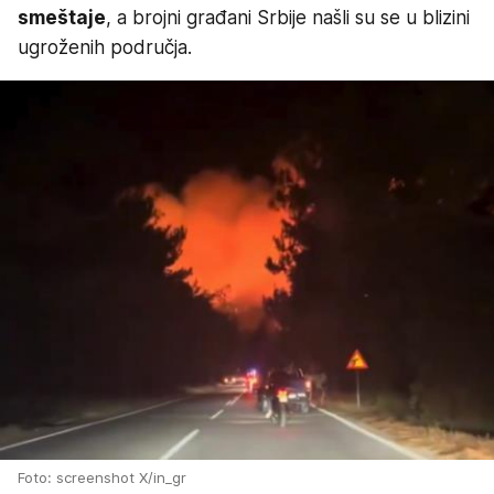
smeštaje
, a brojni građani Srbije našli su se u blizini
ugroženih područja.
Foto: screenshot X/in_gr