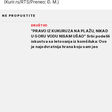
(Kurir.rs/RTS/Preneo: Đ. M.)
NE PROPUSTITE
DRUŠTVO
"PRAVO IZ KUKURUZA NA PLAŽU, NIKAD
U GORU VODU NISAM UŠAO" Srbi podelili
iskustva sa letovanja iz komšiluka: Ovo
je najodvratnija hrana koju sam jeo