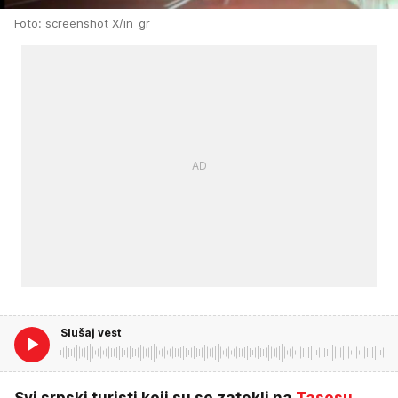
Foto: screenshot X/in_gr
Slušaj vest
Svi srpski turisti koji su se zatekli na
Tasosu