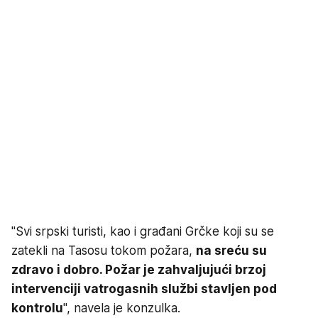
"Svi srpski turisti, kao i građani Grčke koji su se
zatekli na Tasosu tokom požara,
na sreću su
zdravo i dobro. Požar je zahvaljujući brzoj
intervenciji vatrogasnih službi stavljen pod
kontrolu
", navela je konzulka.