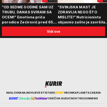
"OD SEDME GODINE SAM UZ
"SVINJSKA MAST JE
TRUBU, DANAS SVIRAM SA
ZDRAVIJA NEGO ŠTO
OCEM!" Emotivna priča
MISLITE!" Nutricionista
porodice Zećirović pred 65.
objasnio zašto je završila
Sabor trubača u Guči
među najzdravijim
Vidi sve
namirnicama i šta obavez
jesti leti, a šta preskočiti
Kurir
NASLOVNA
NAJNOVIJE
VESTI
STARS
HRONIKA
PLANETA
ZABAVA
ODRŽIVA BUDUĆNOST
REGION
NEWS