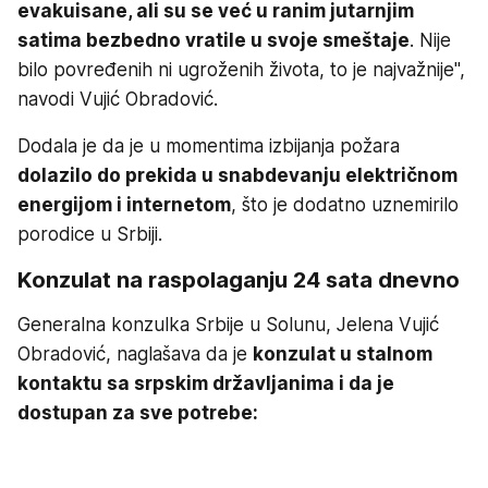
evakuisane, ali su se već u ranim jutarnjim
satima bezbedno vratile u svoje smeštaje
. Nije
bilo povređenih ni ugroženih života, to je najvažnije",
navodi Vujić Obradović.
Dodala je da je u momentima izbijanja požara
dolazilo do prekida u snabdevanju električnom
energijom i internetom
, što je dodatno uznemirilo
porodice u Srbiji.
Konzulat na raspolaganju 24 sata dnevno
Generalna konzulka Srbije u Solunu, Jelena Vujić
Obradović, naglašava da je
konzulat u stalnom
kontaktu sa srpskim državljanima i da je
dostupan za sve potrebe: