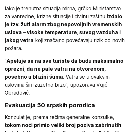
Iako je trenutna situacija mirna, grčko Ministarstvo
za vanredne, krizne situacije i civilnu zaštitu
izdalo
je tzv. žuti alarm zbog nepovoljnih vremenskih
uslova – visoke temperature, suvog vazduha i
jakog vetra
koji značajno povećavaju rizik od novih
požara.
"
Apeluje se na sve turiste da budu maksimalno
oprezni, da ne pale vatru na otvorenom,
posebno u blizini šuma
. Vatra se u ovakvim
uslovima širi izuzetno brzo", upozorava Vujić
Obradović.
Evakuacija 50 srpskih porodica
Konzulat je, prema rečima generalne konzulke,
tokom noći primio veliki broj poziva zabrinutih