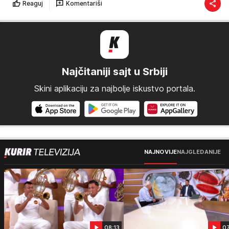
Reaguj
Komentariši
Najčitaniji sajt u Srbiji
Skini aplikaciju za najbolje iskustvo portala.
NAJNOVIJE
NAJGLEDANIJE
08:13
0