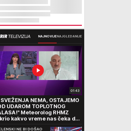
NAJNOVIJE
NAJGLEDANIJE
01:43
OSVEŽENJA NEMA, OSTAJEMO
OD UDAROM TOPLOTNOG
ALASA!" Meteorolog RHMZ
krio kakvo vreme nas čeka do
aja avgusta
ELENSKI NE BI DOŠAO