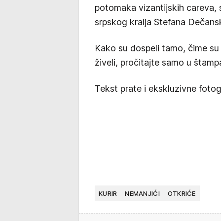
potomaka vizantijskih careva,
srpskog kralja Stefana Dečans
Kako su dospeli tamo, čime su s
živeli, pročitajte samo u štamp
Tekst prate i ekskluzivne fotog
KURIR
NEMANJIĆI
OTKRIĆE