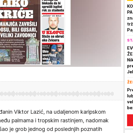
(V
KO
PA
zn
trž
Pa
do
ST
EV
ŽE
Ni
pr
Je
po
ŽE
Pr
lu
ve
be
ađanin Viktor Lazić, na udaljenom karipskom
među palmama i tropskim rastinjem, nadomak
ašao je grob jednog od poslednjih poznatih