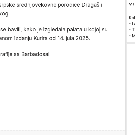
VI
 srpske srednjovekovne porodice Dragaš i
kog!
Ka
- 
e bavili, kako je izgledala palata u kojoj su
- T
- 
anom izdanju Kurira od 14. jula 2025.
rafije sa Barbadosa!