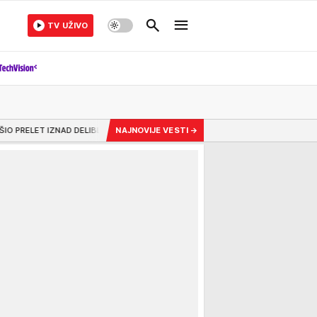
TV UŽIVO
 DELIBLATSKE PEŠČARE Nema povlačenja u ovoj dramatičnoj borbi! Zaštitu ljudi, 
NAJNOVIJE VESTI
→