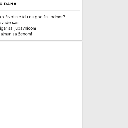
C DANA
ko životinje idu na godišnji odmor?
Lav ide sam
igar sa ljubavnicom
Majmun sa ženom!