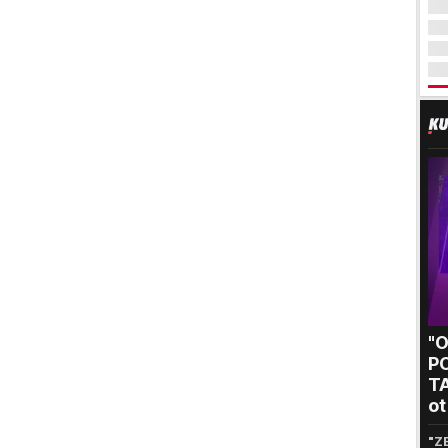
"
P
T
ot
kr
"Z