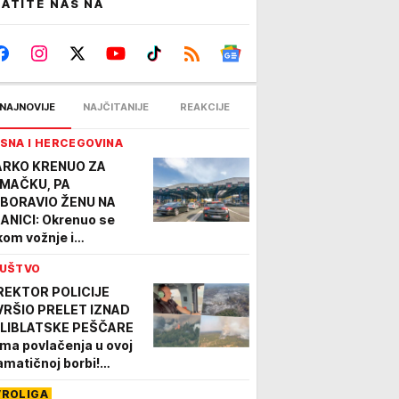
ATITE NAS NA
NAJNOVIJE
NAJČITANIJE
REAKCIJE
SNA I HERCEGOVINA
RKO KRENUO ZA
MAČKU, PA
BORAVIO ŽENU NA
ANICI: Okrenuo se
kom vožnje i
EBLEDEO! Jelena
UŠTVO
živela šok života, evo
A MU JE REKLA kad ga
REKTOR POLICIJE
 pozvala
VRŠIO PRELET IZNAD
LIBLATSKE PEŠČARE
ma povlačenja u ovoj
amatičnoj borbi!
titu ljudi, prirode i
VROLIGA
ovine prioritet MUP-a