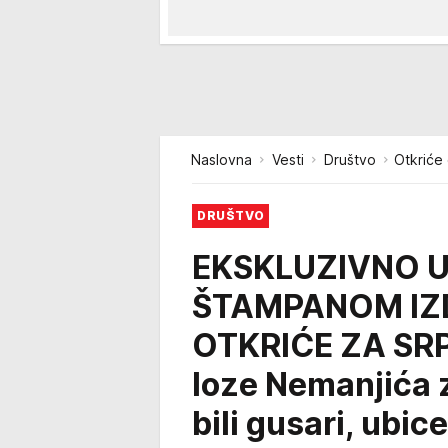
Naslovna
Vesti
Društvo
Otkriće
DRUŠTVO
EKSKLUZIVNO 
ŠTAMPANOM IZD
OTKRIĆE ZA SRP
loze Nemanjića z
bili gusari, ubic