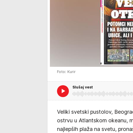
Foto: Kurir
Slušaj vest
Veliki svetski pustolov, Beogr
ostrvu u Atlantskom okeanu, 
najlepših plaža na svetu, pron