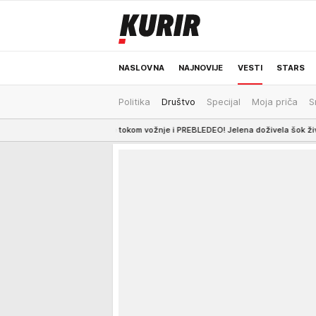
NASLOVNA
NAJNOVIJE
VESTI
STARS
Politika
Društvo
Specijal
Moja priča
S
ODRŽIVA BUDUĆNOST
REGION
NEWS
renuo se tokom vožnje i PREBLEDEO! Jelena doživela šok života, evo ŠTA MU