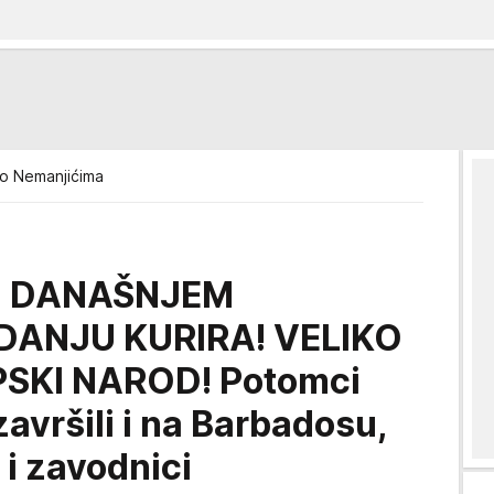
 o Nemanjićima
U DANAŠNJEM
ANJU KURIRA! VELIKO
SKI NAROD! Potomci
avršili i na Barbadosu,
e i zavodnici