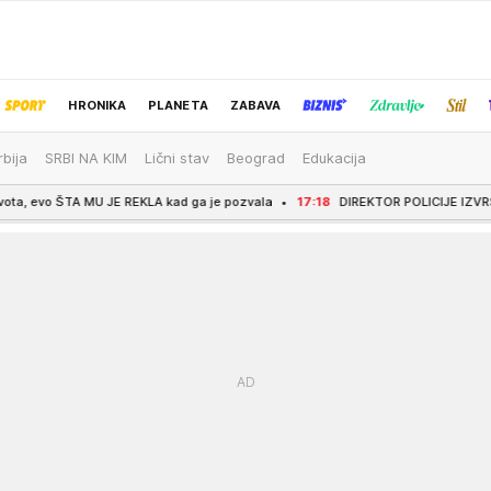
HRONIKA
PLANETA
ZABAVA
rbija
SRBI NA KIM
Lični stav
Beograd
Edukacija
IZBOR UREDNIKA
 JE REKLA kad ga je pozvala
17:18
DIREKTOR POLICIJE IZVRŠIO PRELET IZNAD