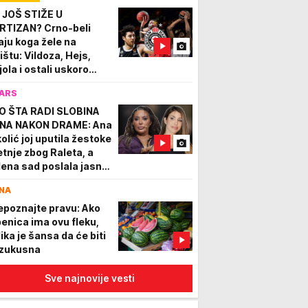
IDEO)
 JOŠ STIŽE U
RTIZAN? Crno-beli
aju koga žele na
ištu: Vildoza, Hejs,
jola i ostali uskoro
bijaju društvo!
ARS
O ŠTA RADI SLOBINA
NA NAKON DRAME: Ana
kolić joj uputila žestoke
etnje zbog Raleta, a
lena sad poslala jasnu
ruku
NA
epoznajte pravu: Ako
benica ima ovu fleku,
lika je šansa da će biti
zukusna
Sve najnovije vesti