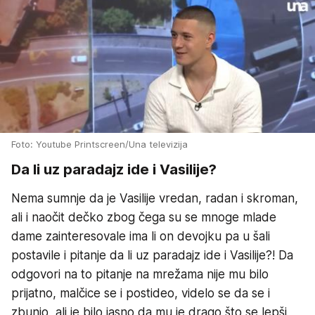
Foto: Youtube Printscreen/Una televizija
Da li uz paradajz ide i Vasilije?
Nema sumnje da je Vasilije vredan, radan i skroman,
ali i naočit dečko zbog čega su se mnoge mlade
dame zainteresovale ima li on devojku pa u šali
postavile i pitanje da li uz paradajz ide i Vasilije?! Da
odgovori na to pitanje na mrežama nije mu bilo
prijatno, malčice se i postideo, videlo se da se i
zbunio, ali je bilo jasno da mu je drago što se lepši