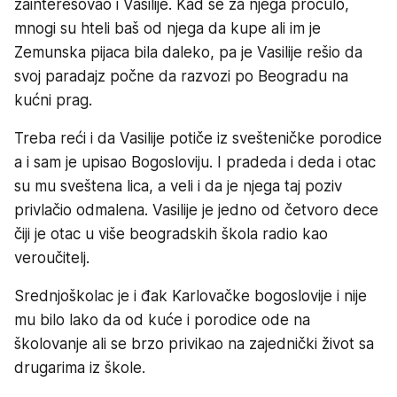
zainteresovao i Vasilije. Kad se za njega pročulo,
mnogi su hteli baš od njega da kupe ali im je
Zemunska pijaca bila daleko, pa je Vasilije rešio da
svoj paradajz počne da razvozi po Beogradu na
kućni prag.
Treba reći i da Vasilije potiče iz svešteničke porodice
a i sam je upisao Bogosloviju. I pradeda i deda i otac
su mu sveštena lica, a veli i da je njega taj poziv
privlačio odmalena. Vasilije je jedno od četvoro dece
čiji je otac u više beogradskih škola radio kao
veroučitelj.
Srednjoškolac je i đak Karlovačke bogoslovije i nije
mu bilo lako da od kuće i porodice ode na
školovanje ali se brzo privikao na zajednički život sa
drugarima iz škole.