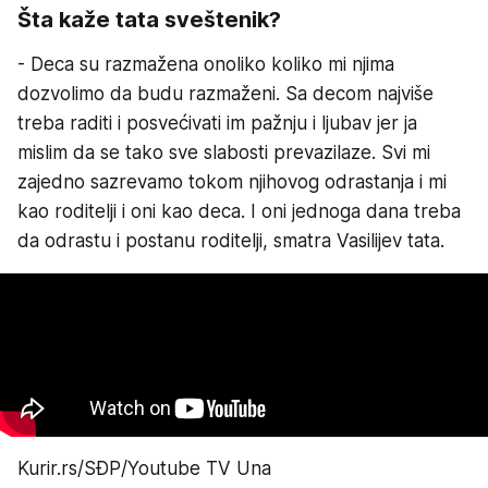
Šta kaže tata sveštenik?
- Deca su razmažena onoliko koliko mi njima
dozvolimo da budu razmaženi. Sa decom najviše
treba raditi i posvećivati im pažnju i ljubav jer ja
mislim da se tako sve slabosti prevazilaze. Svi mi
zajedno sazrevamo tokom njihovog odrastanja i mi
kao roditelji i oni kao deca. I oni jednoga dana treba
da odrastu i postanu roditelji, smatra Vasilijev tata.
Kurir.rs/SĐP/Youtube TV Una