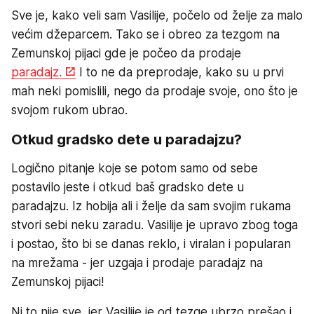
Sve je, kako veli sam Vasilije, počelo od želje za malo
većim džeparcem. Tako se i obreo za tezgom na
Zemunskoj pijaci gde je počeo da prodaje
paradajz.
I to ne da preprodaje, kako su u prvi
mah neki pomislili, nego da prodaje svoje, ono što je
svojom rukom ubrao.
Otkud gradsko dete u paradajzu?
Logično pitanje koje se potom samo od sebe
postavilo jeste i otkud baš gradsko dete u
paradajzu. Iz hobija ali i želje da sam svojim rukama
stvori sebi neku zaradu. Vasilije je upravo zbog toga
i postao, što bi se danas reklo, i viralan i popularan
na mrežama - jer uzgaja i prodaje paradajz na
Zemunskoj pijaci!
Ni to nije sve, jer Vasilije je od tezge ubrzo prešao i