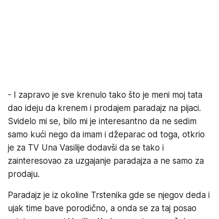
- I zapravo je sve krenulo tako što je meni moj tata
dao ideju da krenem i prodajem paradajz na pijaci.
Svidelo mi se, bilo mi je interesantno da ne sedim
samo kući nego da imam i džeparac od toga, otkrio
je za TV Una Vasilije dodavši da se tako i
zainteresovao za uzgajanje paradajza a ne samo za
prodaju.
Paradajz je iz okoline Trstenika gde se njegov deda i
ujak time bave porodično, a onda se za taj posao