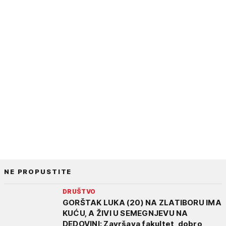
NE PROPUSTITE
DRUŠTVO
GORŠTAK LUKA (20) NA ZLATIBORU IMA
KUĆU, A ŽIVI U SEMEGNJEVU NA
DEDOVINI: Završava fakultet, dobro