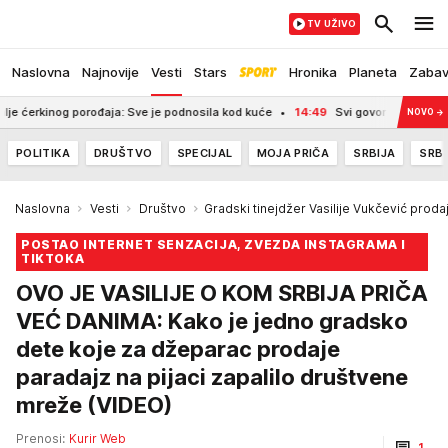
TV UŽIVO
Naslovna
Najnovije
Vesti
Stars
Hronika
Planeta
Zaba
g porođaja: Sve je podnosila kod kuće
14:49
Svi govore o njihovim razlikama, 
NOVO
→
POLITIKA
DRUŠTVO
SPECIJAL
MOJA PRIČA
SRBIJA
SRBI
Naslovna
Vesti
Društvo
Gradski tinejdžer Vasilije Vukčević proda
POSTAO INTERNET SENZACIJA, ZVEZDA INSTAGRAMA I
TIKTOKA
OVO JE VASILIJE O KOM SRBIJA PRIČA
VEĆ DANIMA: Kako je jedno gradsko
dete koje za džeparac prodaje
paradajz na pijaci zapalilo društvene
mreže (VIDEO)
Prenosi:
Kurir Web
1