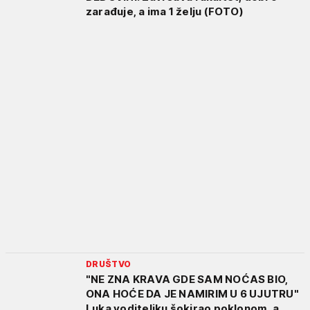
zarađuje, a ima 1 želju (FOTO)
DRUŠTVO
"NE ZNA KRAVA GDE SAM NOĆAS BIO,
ONA HOĆE DA JE NAMIRIM U 6 UJUTRU"
Luka voditeljku šokirao poklonom, a