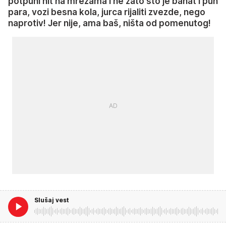
potpuni hit na mrežama i ne zato što je bahat i pun
para, vozi besna kola, jurca rijaliti zvezde, nego
naprotiv! Jer nije, ama baš, ništa od pomenutog!
Slušaj vest