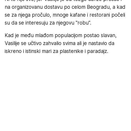
na organizovanu dostavu po celom Beogradu, a kad
se za njega pročulo, mnoge kafane i restorani počeli
su da se interesuju za njegovu "robu".
Kad je među mlađom populacijom postao slavan,
Vasilije se učtivo zahvalio svima ali je nastavio da
iskreno i istinski mari za plastenike i paradajz.