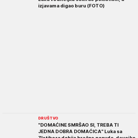
izjavama digao buru (FOTO)
DRUŠTVO
"DOMAĆINE SMRŠAO SI, TREBA TI
JEDNA DOBRA DOMAĆICA" Luka sa
Zlatibora dobija bračne ponude, devojke