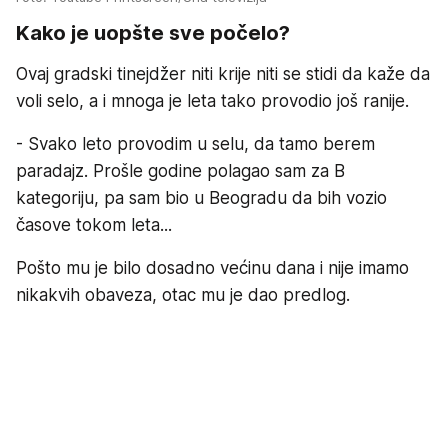
Kako je uopšte sve počelo?
Ovaj gradski tinejdžer niti krije niti se stidi da kaže da
voli selo, a i mnoga je leta tako provodio još ranije.
- Svako leto provodim u selu, da tamo berem
paradajz. Prošle godine polagao sam za B
kategoriju, pa sam bio u Beogradu da bih vozio
časove tokom leta...
Pošto mu je bilo dosadno većinu dana i nije imamo
nikakvih obaveza, otac mu je dao predlog.