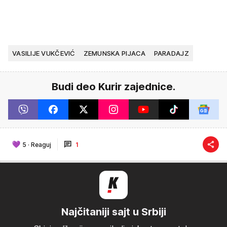
VASILIJE VUKČEVIĆ
ZEMUNSKA PIJACA
PARADAJZ
Budi deo Kurir zajednice.
5
·
Reaguj
1
Najčitaniji sajt u Srbiji