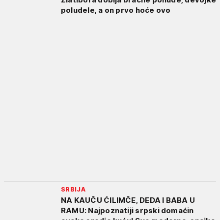
poludele, a on prvo hoće ovo
SRBIJA
NA KAUČU ĆILIMČE, DEDA I BABA U
RAMU: Najpoznatiji srpski domaćin