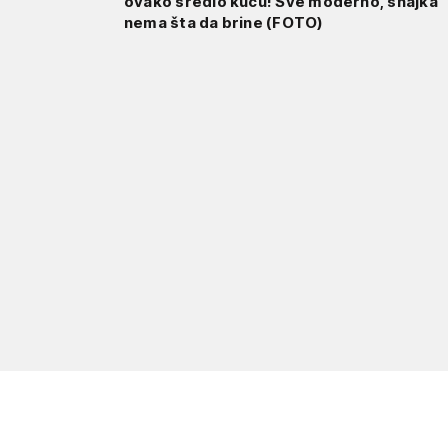
ovako sredio kuću! Sve moderno, snajka
nema šta da brine (FOTO)