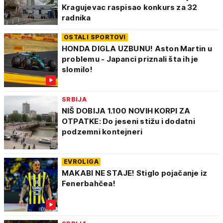
Kragujevac raspisao konkurs za 32
radnika
OSTALI SPORTOVI
HONDA DIGLA UZBUNU! Aston Martin u
problemu - Japanci priznali šta ih je
slomilo!
SRBIJA
NIŠ DOBIJA 1.100 NOVIH KORPI ZA
OTPATKE: Do jeseni stižu i dodatni
podzemni kontejneri
EVROLIGA
MAKABI NE STAJE! Stiglo pojačanje iz
Fenerbahčea!