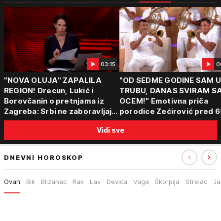
03:15
0
"NOVA OLUJA" ZAPALILA
"OD SEDME GODINE SAM 
REGION! Drecun, Lukić i
TRUBU, DANAS SVIRAM S
Borovčanin o pretnjama iz
OCEM!" Emotivna priča
Zagreba: Srbi ne zaboravljaju
porodice Zećirović pred 6
progon
Sabor trubača u Guči
Vidi sve
DNEVNI HOROSKOP
Ovan
Bik
Blizanac
Rak
Lav
Devica
Vaga
Škorpija
Strelac
Ja