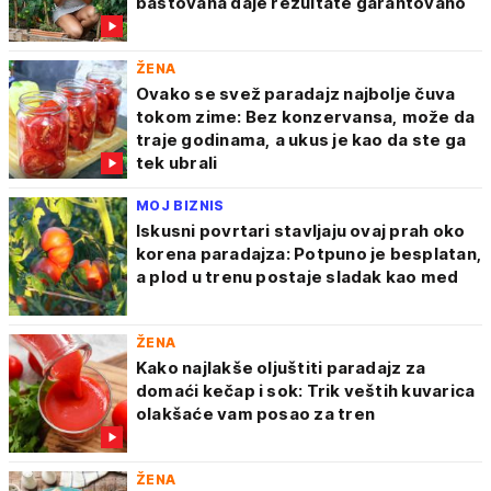
baštovana daje rezultate garantovano
ŽENA
Ovako se svež paradajz najbolje čuva
tokom zime: Bez konzervansa, može da
traje godinama, a ukus je kao da ste ga
tek ubrali
MOJ BIZNIS
Iskusni povrtari stavljaju ovaj prah oko
korena paradajza: Potpuno je besplatan,
a plod u trenu postaje sladak kao med
ŽENA
Kako najlakše oljuštiti paradajz za
domaći kečap i sok: Trik veštih kuvarica
olakšaće vam posao za tren
ŽENA