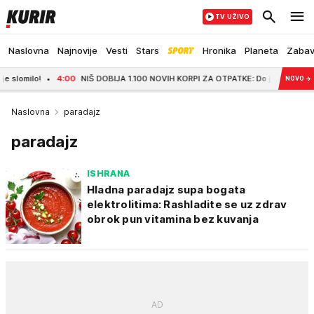
TV UŽIVO
Naslovna
Najnovije
Vesti
Stars
Hronika
Planeta
Zaba
lo!
4:00
NIŠ DOBIJA 1.100 NOVIH KORPI ZA OTPATKE: Do jeseni stižu i dodat
NOVO
→
Naslovna
paradajz
paradajz
ISHRANA
Hladna paradajz supa bogata
elektrolitima: Rashladite se uz zdrav
obrok pun vitamina bez kuvanja