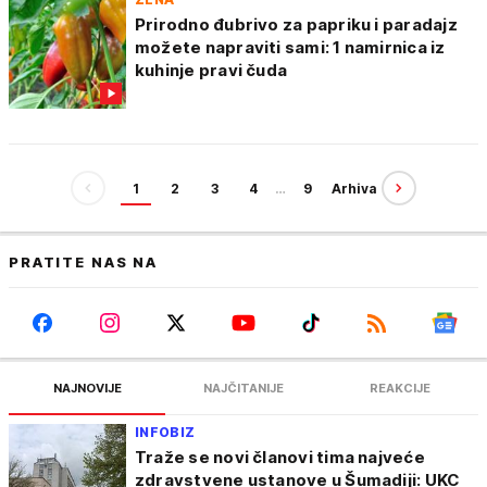
Prirodno đubrivo za papriku i paradajz
možete napraviti sami: 1 namirnica iz
kuhinje pravi čuda
1
2
3
4
…
9
Arhiva
PRATITE NAS NA
NAJNOVIJE
NAJČITANIJE
REAKCIJE
INFOBIZ
Traže se novi članovi tima najveće
zdravstvene ustanove u Šumadiji: UKC