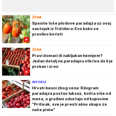
ŽENA
Spasite loše plodove paradajza uz ovaj
sastojak iz frižidera: Evo kako se
pravilno koristi
ŽENA
Pravi domaći ili nakljukan hemijom?
Jedan detalj na paradajzu otkriva da li je
prskan i zreo
INFOBIZ
Hrvati besni zbog cena: Kilogram
paradajza postao luksuz, košta više od
mesa, a građani odustaju od kupovine
"Pritisak, sve je prestrašno skupo za
naše plate"