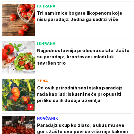
ISHRANA
Tri namirnice bogate likopenom koje
nisu paradajz: Jedna ga sadrži više
ISHRANA
Najjednostavnija prolećna salata: Zašto
su paradajz, krastavac i mladi luk
savršen trio
ŽENA
Od ovih prirodnih sastojaka paradajz
rađa kao lud: Iskusni neće propustiti
priliku da ih dodaju u zemlju
NOVČANIK
Paradajz skup ko zlato, a ukus mu sve
gori: Zašto ovo povrće više nije kakvim