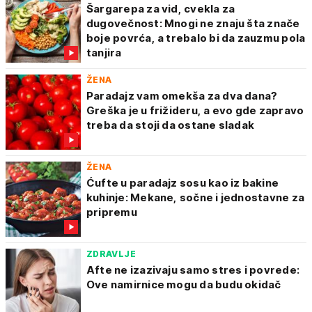
Šargarepa za vid, cvekla za
dugovečnost: Mnogi ne znaju šta znače
boje povrća, a trebalo bi da zauzmu pola
tanjira
ŽENA
Paradajz vam omekša za dva dana?
Greška je u frižideru, a evo gde zapravo
treba da stoji da ostane sladak
ŽENA
Ćufte u paradajz sosu kao iz bakine
kuhinje: Mekane, sočne i jednostavne za
pripremu
ZDRAVLJE
Afte ne izazivaju samo stres i povrede:
Ove namirnice mogu da budu okidač