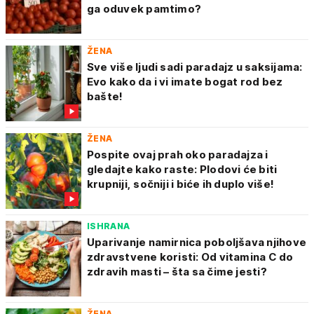
ga oduvek pamtimo?
ŽENA
Sve više ljudi sadi paradajz u saksijama:
Evo kako da i vi imate bogat rod bez
bašte!
ŽENA
Pospite ovaj prah oko paradajza i
gledajte kako raste: Plodovi će biti
krupniji, sočniji i biće ih duplo više!
ISHRANA
Uparivanje namirnica poboljšava njihove
zdravstvene koristi: Od vitamina C do
zdravih masti – šta sa čime jesti?
ŽENA