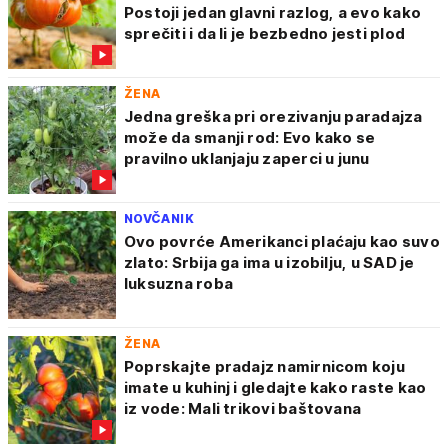
Postoji jedan glavni razlog, a evo kako
sprečiti i da li je bezbedno jesti plod
ŽENA
Jedna greška pri orezivanju paradajza
može da smanji rod: Evo kako se
pravilno uklanjaju zaperci u junu
NOVČANIK
Ovo povrće Amerikanci plaćaju kao suvo
zlato: Srbija ga ima u izobilju, u SAD je
luksuzna roba
ŽENA
Poprskajte pradajz namirnicom koju
imate u kuhinj i gledajte kako raste kao
iz vode: Mali trikovi baštovana