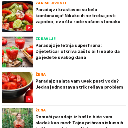
ZANIMLJIVOSTI
Paradajz i krastavac su loša
kombinacija! Nikako ih ne treba jesti
zajedno, evo šta rade vašem stomaku
ZDRAVLJE
Paradajz je letnja superhrana:
Dijetetičar otkriva zašto bi trebalo da
ga jedete svakog dana
ŽENA
Paradajz salata vam uvek pusti vodu?
Jedan jednostavan trik rešava problem
ŽENA
Domaći paradajz iz bašte biće vam
sladak kao med: Tajna prihrana iskusnih