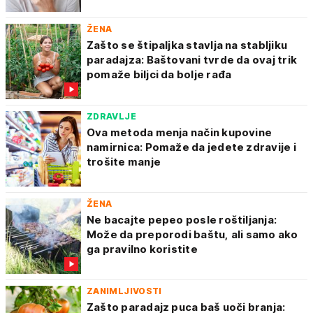
ŽENA
Zašto se štipaljka stavlja na stabljiku
paradajza: Baštovani tvrde da ovaj trik
pomaže biljci da bolje rađa
ZDRAVLJE
Ova metoda menja način kupovine
namirnica: Pomaže da jedete zdravije i
trošite manje
ŽENA
Ne bacajte pepeo posle roštiljanja:
Može da preporodi baštu, ali samo ako
ga pravilno koristite
ZANIMLJIVOSTI
Zašto paradajz puca baš uoči branja: