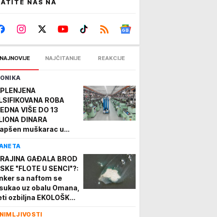
ATITE NAS NA
NAJNOVIJE
NAJČITANIJE
REAKCIJE
ONIKA
PLENJENA
LSIFIKOVANA ROBA
EDNA VIŠE DO 13
LIONA DINARA
apšen muškarac u
vom Pazaru
ANETA
RAJINA GAĐALA BROD
SKE "FLOTE U SENCI"?:
nker sa naftom se
sukao uz obalu Omana,
eti ozbiljna EKOLOŠKA
TASTROFA! (VIDEO,
NIMLJIVOSTI
TO)