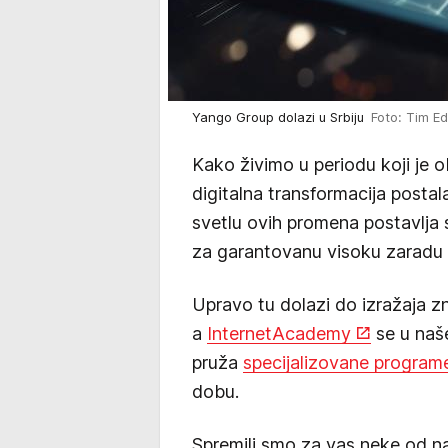
Yango Group dolazi u Srbiju
Foto: Tim Ed
Kako živimo u periodu koji je
digitalna transformacija postal
svetlu ovih promena postavlja s
za garantovanu visoku zaradu 
Upravo tu dolazi do izražaja zn
a
InternetAcademy
se u naše
pruža
specijalizovane program
dobu.
Spremili smo za vas neke od na