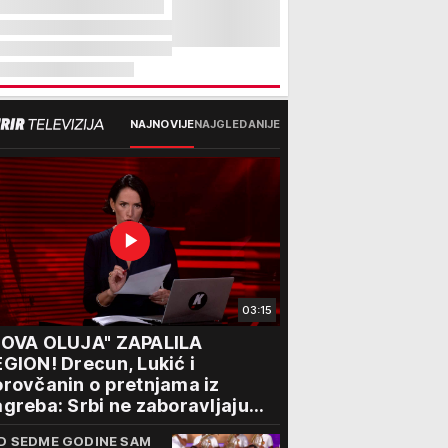
NAJNOVIJE
NAJGLEDANIJE
03:15
NOVA OLUJA" ZAPALILA
GION! Drecun, Lukić i
rovčanin o pretnjama iz
greba: Srbi ne zaboravljaju
rogon
D SEDME GODINE SAM