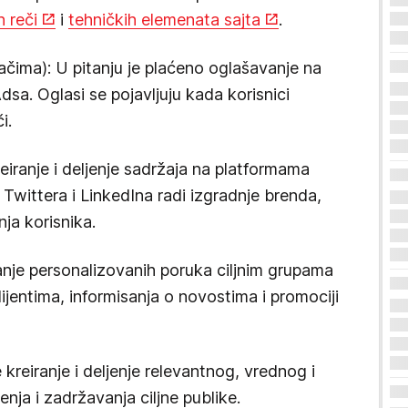
h reči
i
tehničkih elemenata sajta
.
čima): U pitanju je plaćeno oglašavanje na
sa. Oglasi se pojavljuju kada korisnici
i.
reiranje i deljenje sadržaja na platformama
wittera i LinkedIna radi izgradnje brenda,
ja korisnika.
lanje personalizovanih poruka ciljnim grupama
ijentima, informisanja o novostima i promociji
 kreiranje i deljenje relevantnog, vrednog i
enja i zadržavanja ciljne publike.