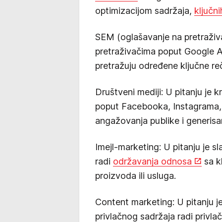
optimizacijom sadržaja,
ključni
SEM (oglašavanje na pretraživa
pretraživačima poput Google Ad
pretražuju određene ključne reč
Društveni mediji: U pitanju je k
poput Facebooka, Instagrama, T
angažovanja publike i generisan
Imejl-marketing: U pitanju je s
radi
održavanja odnosa
sa kl
proizvoda ili usluga.
Content marketing: U pitanju je
privlačnog sadržaja radi privlač