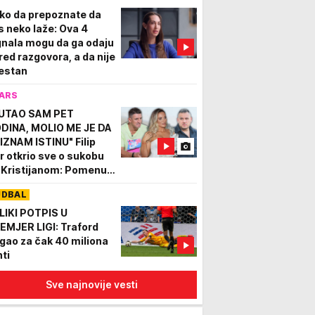
ko da prepoznate da
s neko laže: Ova 4
gnala mogu da ga odaju
red razgovora, a da nije
estan
ARS
UTAO SAM PET
DINA, MOLIO ME JE DA
IZNAM ISTINU" Filip
r otkrio sve o sukobu
 Kristijanom: Pomenuo
etnje UBISTVOM
UDBAL
LIKI POTPIS U
EMJER LIGI: Traford
igao za čak 40 miliona
nti
Sve najnovije vesti