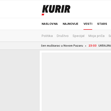
NASLOVNA
NAJNOVIJE
VESTI
STARS
Politika
Društvo
Specijal
Moja priča
S
ODRŽIVA BUDUĆNOST
REGION
NEWS
RA Uhapšen muškarac u Novom Pazaru
23:03
UKRAJINA GAĐALA BROD RUSKE 