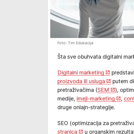
Foto: Tim Edukacija
Šta sve obuhvata digitalni mar
Digitalni marketing
predstavl
proizvoda ili usluga
putem dig
pretraživačima (
SEM
), opti
medije,
imejl-marketing
,
con
druge onlajn-strategije.
SEO (optimizacija za pretraživač
stranica
u organskim rezulta