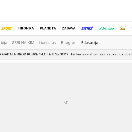
HRONIKA
PLANETA
ZABAVA
rbija
SRBI NA KIM
Lični stav
Beograd
Edukacija
IZBOR UREDNIKA
"FLOTE U SENCI"?: Tanker sa naftom se nasukao uz obalu Omana, preti ozbil