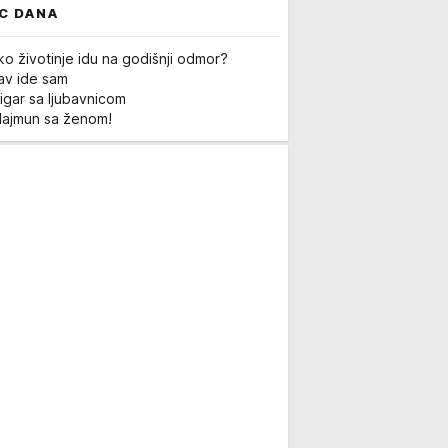
C DANA
ko životinje idu na godišnji odmor?
Lav ide sam
igar sa ljubavnicom
Majmun sa ženom!