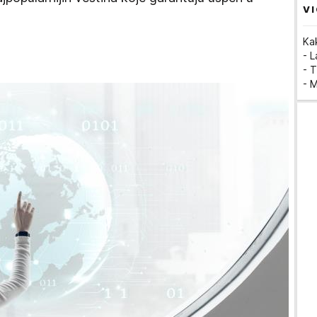
VI
Ka
- 
- T
- 