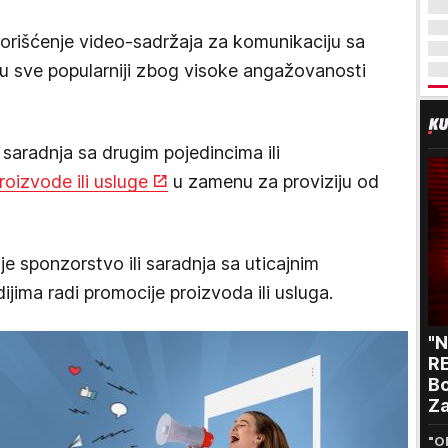
korišćenje video-sadržaja za komunikaciju sa
u sve popularniji zbog visoke angažovanosti
e saradnja sa drugim pojedincima ili
oizvode ili usluge
u zamenu za proviziju od
je sponzorstvo ili saradnja sa uticajnim
jima radi promocije proizvoda ili usluga.
"
RE
Bo
Za
p
"O