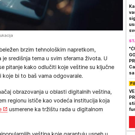
Ka
va
si
us
sv
ukacija
ST
"Ć
 obeležen brzim tehnološkim napretkom,
GO
a je središnja tema u svim sferama života. U
PR
e pitanje kako odlučiti koje veštine su ključne
Ca
sa
i koje bi to baš vama odgovarale.
pr
F
ačaj obrazovanja u oblasti digitalnih veština,
VE
PR
m regionu ističe kao vodeća institucija koja
st
e
usmerene ka tržištu rada u digitalnom
fu
jpopularnijih veština koje garantuju uspeh u