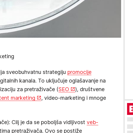
keting
ja sveobuhvatnu strategiju
promocije
italnih kanala. To uključuje oglašavanje na
mizaciju za pretraživače (
SEO
), društvene
tent marketing
, video-marketing i mnoge
e): Cilj je da se poboljša vidljivost
veb-
tima pretraživača. Ovo se postiže