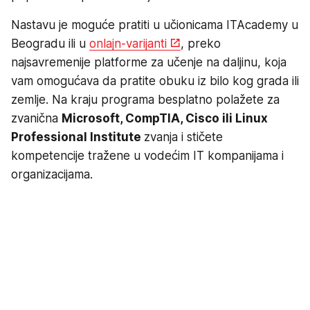
Nastavu je moguće pratiti u učionicama ITAcademy u
Beogradu ili u
onlajn-varijanti
, preko
najsavremenije platforme za učenje na daljinu, koja
vam omogućava da pratite obuku iz bilo kog grada ili
zemlje. Na kraju programa besplatno polažete za
zvanična
Microsoft, CompTIA, Cisco ili Linux
Professional Institute
zvanja i stičete
kompetencije tražene u vodećim IT kompanijama i
organizacijama.