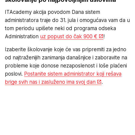
ITAcademy akcija povodom Dana sistem
administratora traje do 31. jula i omogućava vam da u
tom periodu upišete neki od programa odseka
Administration
uz popust do čak 900 €
!
Izaberite školovanje koje će vas pripremiti za jedno
od najtraženijih zanimanja današnjice i zaboravite na
probleme koje donose nezaposlenost i loše plaćeni
poslovi.
Postanite sistem administrator koji rešava
brige svih nas i zasluženo ima svoj dan
.