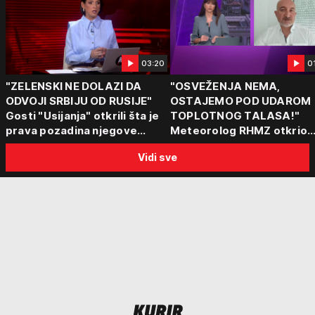
03:20
0
"ZELENSKI NE DOLAZI DA
"OSVEŽENJA NEMA,
ODVOJI SRBIJU OD RUSIJE"
OSTAJEMO POD UDAROM
Gosti "Usijanja" otkrili šta je
TOPLOTNOG TALASA!"
prava pozadina njegove
Meteorolog RHMZ otkrio
posete Beogradu
kakvo vreme nas čeka do
Vidi sve
kraja avgusta