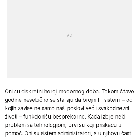
Oni su diskretni heroji modernog doba. Tokom čitave
godine nesebično se staraju da brojni IT sistemi – od
kojih zavise ne samo naši poslovi već i svakodnevni
životi – funkcionišu besprekorno. Kada izbije neki
problem sa tehnologijom, prvi su koji priskaču u
pomoć. Oni su sistem administratori, a u njihovu čast