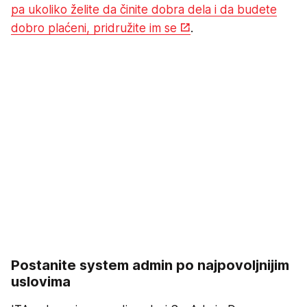
pa ukoliko želite da činite dobra dela i da budete
dobro plaćeni, pridružite im se
.
Postanite system admin po najpovoljnijim
uslovima