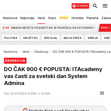
TV UŽIVO
Naslovna
Najnovije
Vesti
Stars
Hronika
Planeta
Zaba
NIKADA NEĆETE POGODITI KO JE PEVAČICA SA FOTOGRAFIJE Članica žirija poznatog
NOVO
→
POLITIKA
DRUŠTVO
SPECIJAL
MOJA PRIČA
SRBIJA
SRBI
Naslovna
Vesti
Edukacija
DO ČAK 900 € POPUSTA: ITAcademy vas 
EDUKACIJA
DO ČAK 900 € POPUSTA: ITAcademy
vas časti za svetski dan System
Admina
Pet, 26.07.2024. 6:00h
→ 10:22h
Dodajte Kurir u vaš Google izbor