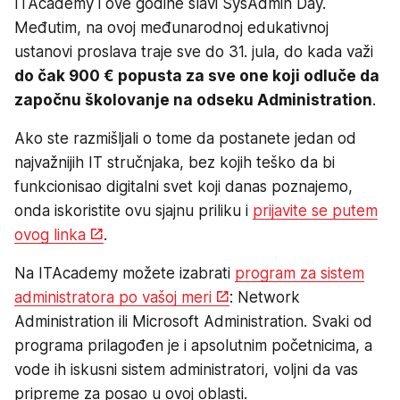
ITAcademy i ove godine slavi SysAdmin Day.
Međutim, na ovoj međunarodnoj edukativnoj
ustanovi proslava traje sve do 31. jula, do kada važi
do čak 900 € popusta za sve one koji odluče da
započnu školovanje na odseku Administration
.
Ako ste razmišljali o tome da postanete jedan od
najvažnijih IT stručnjaka, bez kojih teško da bi
funkcionisao digitalni svet koji danas poznajemo,
onda iskoristite ovu sjajnu priliku i
prijavite se putem
ovog linka
.
Na ITAcademy možete izabrati
program za sistem
administratora po vašoj meri
: Network
Administration ili Microsoft Administration. Svaki od
programa prilagođen je i apsolutnim početnicima, a
vode ih iskusni sistem administratori, voljni da vas
pripreme za posao u ovoj oblasti.