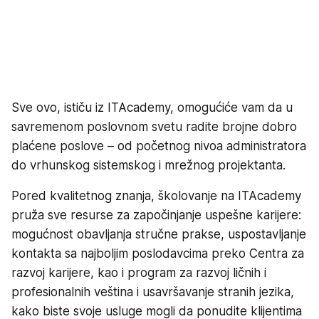
Sve ovo, ističu iz ITAcademy, omogućiće vam da u
savremenom poslovnom svetu radite brojne dobro
plaćene poslove – od početnog nivoa administratora
do vrhunskog sistemskog i mrežnog projektanta.
Pored kvalitetnog znanja, školovanje na ITAcademy
pruža sve resurse za započinjanje uspešne karijere:
mogućnost obavljanja stručne prakse, uspostavljanje
kontakta sa najboljim poslodavcima preko Centra za
razvoj karijere, kao i program za razvoj ličnih i
profesionalnih veština i usavršavanje stranih jezika,
kako biste svoje usluge mogli da ponudite klijentima