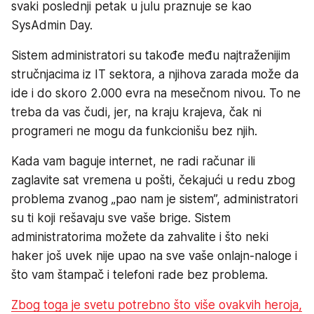
svaki poslednji petak u julu praznuje se kao
SysAdmin Day.
Sistem administratori su takođe među najtraženijim
stručnjacima iz IT sektora, a njihova zarada može da
ide i do skoro 2.000 evra na mesečnom nivou. To ne
treba da vas čudi, jer, na kraju krajeva, čak ni
programeri ne mogu da funkcionišu bez njih.
Kada vam baguje internet, ne radi računar ili
zaglavite sat vremena u pošti, čekajući u redu zbog
problema zvanog „pao nam je sistem”, administratori
su ti koji rešavaju sve vaše brige. Sistem
administratorima možete da zahvalite i što neki
haker još uvek nije upao na sve vaše onlajn-naloge i
što vam štampač i telefoni rade bez problema.
Zbog toga je svetu potrebno što više ovakvih heroja,