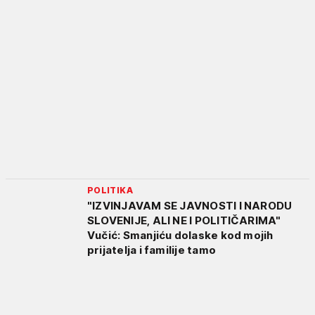
POLITIKA
"IZVINJAVAM SE JAVNOSTI I NARODU
SLOVENIJE, ALI NE I POLITIČARIMA"
Vučić: Smanjiću dolaske kod mojih
prijatelja i familije tamo