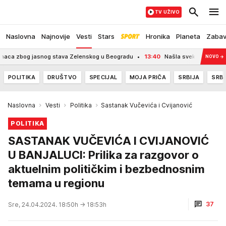
TV UŽIVO
Naslovna
Najnovije
Vesti
Stars
Hronika
Planeta
Zaba
og jasnog stava Zelenskog u Beogradu
13:40
Našla svekrvinu staru fotograf
NOVO
→
POLITIKA
DRUŠTVO
SPECIJAL
MOJA PRIČA
SRBIJA
SRBI
Naslovna
Vesti
Politika
Sastanak Vučevića i Cvijanović
POLITIKA
SASTANAK VUČEVIĆA I CVIJANOVIĆ
U BANJALUCI: Prilika za razgovor o
aktuelnim političkim i bezbednosnim
temama u regionu
37
Sre, 24.04.2024. 18:50h
→ 18:53h