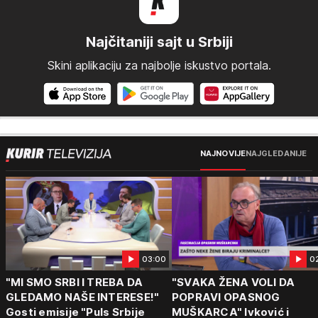
Najčitaniji sajt u Srbiji
Skini aplikaciju za najbolje iskustvo portala.
NAJNOVIJE
NAJGLEDANIJE
03:00
0
"MI SMO SRBI I TREBA DA
"SVAKA ŽENA VOLI DA
GLEDAMO NAŠE INTERESE!"
POPRAVI OPASNOG
Gosti emisije "Puls Srbije
MUŠKARCA" Ivković i