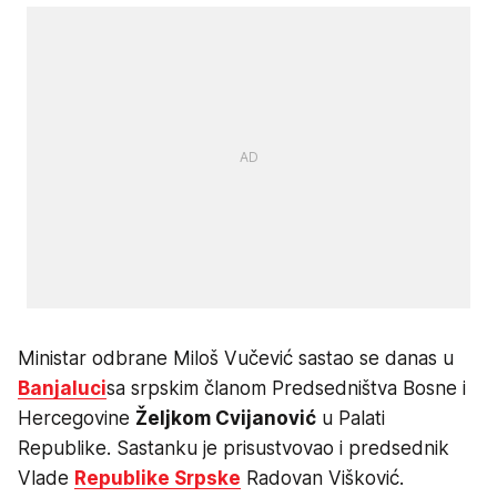
Ministar odbrane Miloš Vučević sastao se danas u
Banjaluci
sa srpskim članom Predsedništva Bosne i
Hercegovine
Željkom Cvijanović
u Palati
Republike. Sastanku je prisustvovao i predsednik
Vlade
Republike Srpske
Radovan Višković.