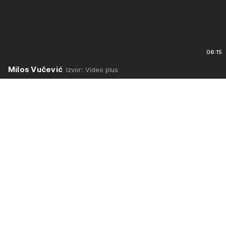
06:15
Milos Vučević
Izvor: Video plus