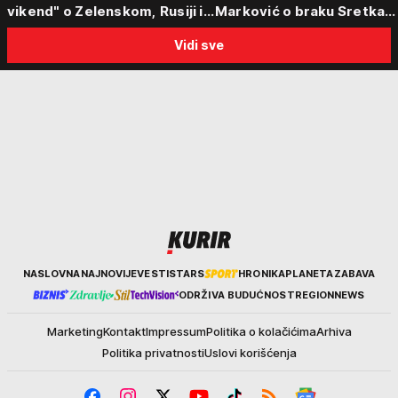
vikend" o Zelenskom, Rusiji i
Marković o braku Sretka
politici Beograda: "Srbija sedi
Kalinića i fenomenu žena k
Vidi sve
na svojoj stolici"
biraju kriminalce: "Neće s
nekim ko nema para"
Kurir
NASLOVNA
NAJNOVIJE
VESTI
STARS
HRONIKA
PLANETA
ZABAVA
ODRŽIVA BUDUĆNOST
REGION
NEWS
Marketing
Kontakt
Impressum
Politika o kolačićima
Arhiva
Politika privatnosti
Uslovi korišćenja