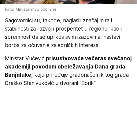
Foto: Ministarstvo odbrane
Sagovornici su, takođe, naglasili značaj mira i
stabilnosti za razvoj i prosperitet u regionu, kao i
spremnost da se uprkos svim izazovima, nastavi
borba za očuvanje zajedničkih interesa.
Ministar Vučević
prisustvovaće večeras svečanoj
akademiji povodom obeležavanja Dana grada
Banjaluke
, koju priređuje gradonačelnik tog grada
Draško Stanivuković u dvorani "Borik"