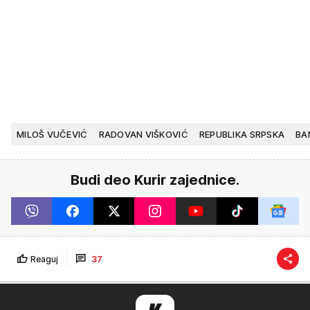
MILOŠ VUČEVIĆ
RADOVAN VIŠKOVIĆ
REPUBLIKA SRPSKA
BA
Budi deo Kurir zajednice.
Reaguj
37