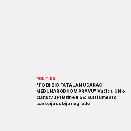
POLITIKA
"TO BI BIO FATALAN UDARAC
MEĐUNARODNOM PRAVU" Vučić u UN o
članstvu Prištine u SE: Kurti umesto
sankcija dobija nagrade