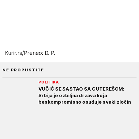
Kurir.rs/Preneo: D. P.
NE PROPUSTITE
POLITIKA
VUČIĆ SE SASTAO SA GUTEREŠOM:
Srbija je ozbiljna država koja
beskompromisno osuđuje svaki zločin