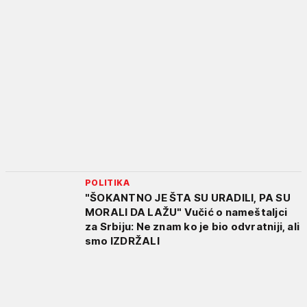
POLITIKA
"ŠOKANTNO JE ŠTA SU URADILI, PA SU
MORALI DA LAŽU" Vučić o nameštaljci
za Srbiju: Ne znam ko je bio odvratniji, ali
smo IZDRŽALI