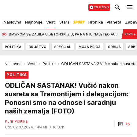
TV UŽIVO
Naslovna
Najnovije
Vesti
Stars
Hronika
Planeta
Zaba
BMW-OM SE ZABILA U BETONSKI ZID, PA NA NJU NALETEO AUDI: Bosanka povređ
NOVO
→
POLITIKA
DRUŠTVO
SPECIJAL
MOJA PRIČA
SRBIJA
SRBI
Naslovna
Vesti
Politika
ODLIČAN SASTANAK! Vučić nakon susreta s
POLITIKA
ODLIČAN SASTANAK! Vučić nakon
susreta sa Tremontijem i delegacijom:
Ponosni smo na odnose i saradnju
naših zemalja (FOTO)
Kurir Politika
75
Uto, 02.07.2024. 14:44h
→ 16:37h