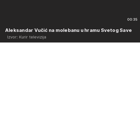
00:35
Aleksandar Vučić na molebanu u hramu Svetog Save
Izvor: Kurir televizija