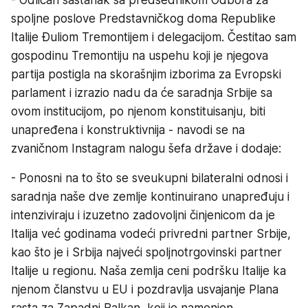
spoljne poslove Predstavničkog doma Republike
Italije Đuliom Tremontijem i delegacijom. Čestitao sam
gospodinu Tremontiju na uspehu koji je njegova
partija postigla na skorašnjim izborima za Evropski
parlament i izrazio nadu da će saradnja Srbije sa
ovom institucijom, po njenom konstituisanju, biti
unapređena i konstruktivnija - navodi se na
zvaničnom Instagram nalogu šefa države i dodaje:
- Ponosni na to što se sveukupni bilateralni odnosi i
saradnja naše dve zemlje kontinuirano unapređuju i
intenziviraju i izuzetno zadovoljni činjenicom da je
Italija već godinama vodeći privredni partner Srbije,
kao što je i Srbija najveći spoljnotrgovinski partner
Italije u regionu. Naša zemlja ceni podršku Italije ka
njenom članstvu u EU i pozdravlja usvajanje Plana
rasta za Zapadni Balkan, koji je namenjen