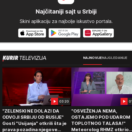
Najčitaniji sajt u Srbiji
Skini aplikaciju za najbolje iskustvo portala.
NAJNOVIJE
NAJGLEDANIJE
03:20
0
"ZELENSKI NE DOLAZI DA
"OSVEŽENJA NEMA,
ODVOJI SRBIJU OD RUSIJE"
OSTAJEMO POD UDAROM
Gosti "Usijanja" otkrili šta je
TOPLOTNOG TALASA!"
prava pozadina njegove
Meteorolog RHMZ otkrio