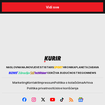
posete Beogradu
kakvo vreme nas čeka do
Vidi sve
kraja avgusta
Kurir
NASLOVNA
NAJNOVIJE
VESTI
STARS
HRONIKA
PLANETA
ZABAVA
ODRŽIVA BUDUĆNOST
REGION
NEWS
Marketing
Kontakt
Impressum
Politika o kolačićima
Arhiva
Politika privatnosti
Uslovi korišćenja