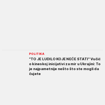
POLITIKA
"TO JE LUDILO KOJE NEĆE STATI" Vučić
o kineskoj inicijativi za mir u Ukrajini: To
je najpametnije nešto što ste mogli da
čujete