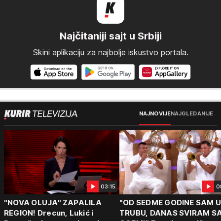
Najčitaniji sajt u Srbiji
Skini aplikaciju za najbolje iskustvo portala.
NAJNOVIJE
NAJGLEDANIJE
03:15
0
"NOVA OLUJA" ZAPALILA
"OD SEDME GODINE SAM 
REGION! Drecun, Lukić i
TRUBU, DANAS SVIRAM S