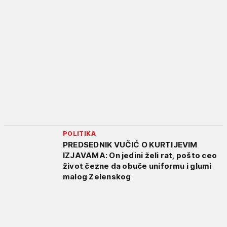
POLITIKA
PREDSEDNIK VUČIĆ O KURTIJEVIM
IZJAVAMA: On jedini želi rat, pošto ceo
život čezne da obuče uniformu i glumi
malog Zelenskog