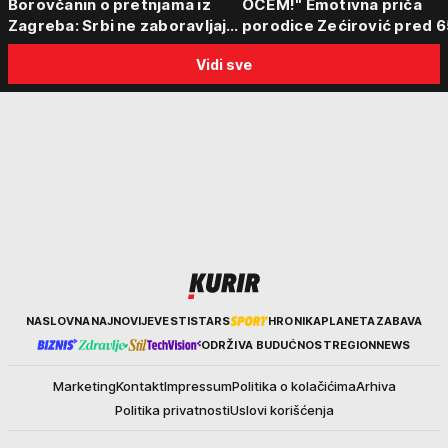
Borovčanin o pretnjama iz
OCEM!" Emotivna priča
Zagreba: Srbi ne zaboravljaju
porodice Zećirović pred 6
progon
Sabor trubača u Guči
Vidi sve
Kurir
NASLOVNA
NAJNOVIJE
VESTI
STARS
HRONIKA
PLANETA
ZABAVA
ODRŽIVA BUDUĆNOST
REGION
NEWS
Marketing
Kontakt
Impressum
Politika o kolačićima
Arhiva
Politika privatnosti
Uslovi korišćenja