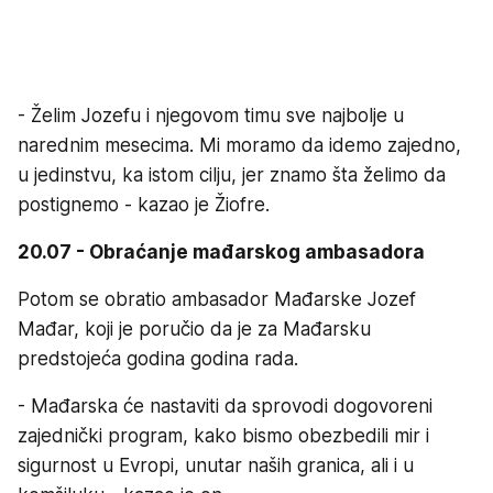
- Želim Jozefu i njegovom timu sve najbolje u
narednim mesecima. Mi moramo da idemo zajedno,
u jedinstvu, ka istom cilju, jer znamo šta želimo da
postignemo - kazao je Žiofre.
20.07 - Obraćanje mađarskog ambasadora
Potom se obratio ambasador Mađarske Jozef
Mađar, koji je poručio da je za Mađarsku
predstojeća godina godina rada.
- Mađarska će nastaviti da sprovodi dogovoreni
zajednički program, kako bismo obezbedili mir i
sigurnost u Evropi, unutar naših granica, ali i u