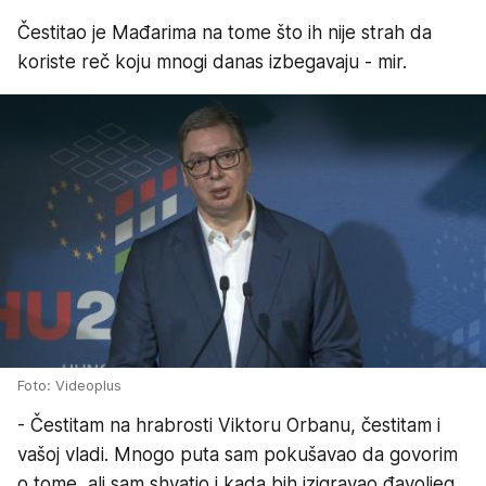
Čestitao je Mađarima na tome što ih nije strah da
koriste reč koju mnogi danas izbegavaju - mir.
Foto: Videoplus
- Čestitam na hrabrosti Viktoru Orbanu, čestitam i
vašoj vladi. Mnogo puta sam pokušavao da govorim
o tome, ali sam shvatio i kada bih izigravao đavoljeg