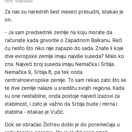
Foto: Videoplus
Za nas su narednih šest meseci presudni, istakao je
on.
- Ja sam predsednik zemlje na koju morate da
računate kada govorite o Zapadnom Balkanu. Reći
ću nešto što niko nije zapazio do sada. Znate li koje
dve evropske zemlje imaju najviše suseda? Malo ko
zna. Najveći broj suseda imaju Nemačka i Srbija.
Nemačka 9, Srbija 8, pa tek onda
centralnoevropske zemlje. To sam rekao zato što se
te dve zemlje nalaze u središtu svojih regiona. Kada
su one nestabilne, onda postoje najveći izazovi za
stabilnost, i zato je važno da Srbija bude i mirna i
stabilna - istakao je Vučić.
Dok se obraćao Žiofreu došlo je do poremećaja u