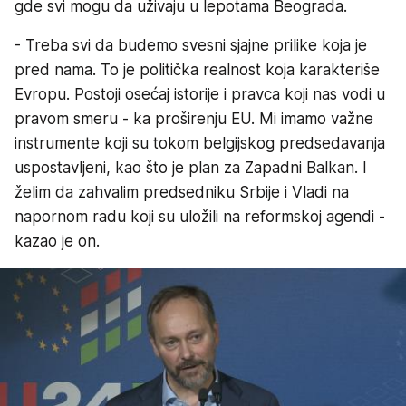
gde svi mogu da uživaju u lepotama Beograda.
- Treba svi da budemo svesni sjajne prilike koja je
pred nama. To je politička realnost koja karakteriše
Evropu. Postoji osećaj istorije i pravca koji nas vodi u
pravom smeru - ka proširenju EU. Mi imamo važne
instrumente koji su tokom belgijskog predsedavanja
uspostavljeni, kao što je plan za Zapadni Balkan. I
želim da zahvalim predsedniku Srbije i Vladi na
napornom radu koji su uložili na reformskoj agendi -
kazao je on.