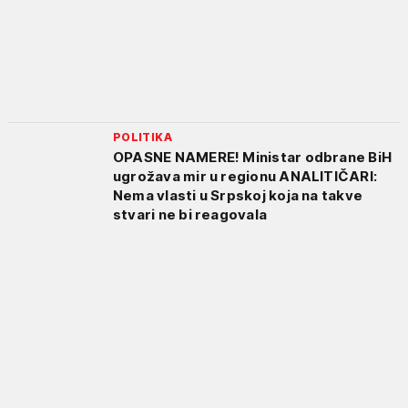
POLITIKA
OPASNE NAMERE! Ministar odbrane BiH
ugrožava mir u regionu ANALITIČARI:
Nema vlasti u Srpskoj koja na takve
stvari ne bi reagovala