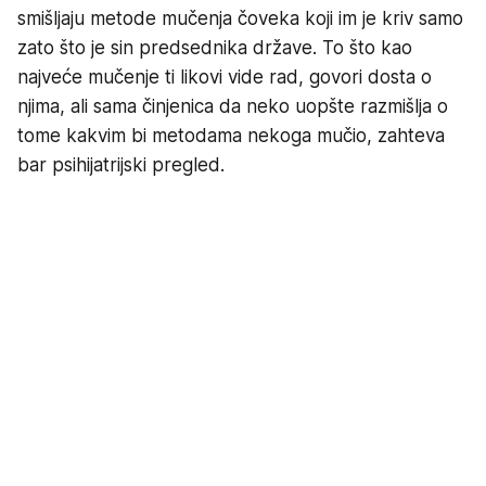
smišljaju metode mučenja čoveka koji im je kriv samo
zato što je sin predsednika države. To što kao
najveće mučenje ti likovi vide rad, govori dosta o
njima, ali sama činjenica da neko uopšte razmišlja o
tome kakvim bi metodama nekoga mučio, zahteva
bar psihijatrijski pregled.