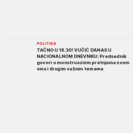
POLITIKA
TAČNO U 18.30! VUČIĆ DANAS U
NACIONALNOM DNEVNIKU: Predsednik
govori o monstruoznim pretnjama svom
sinu i drugim važnim temama