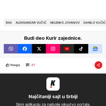
SNS
ALEKSANDAR VUČIĆ
MILENKO JOVANOV
DANILO VUČIĆ
Budi deo Kurir zajednice.
Reaguj
27
Najčitaniji sajt u Srbiji
Skini aplikaciju za najbolje iskustvo portala.