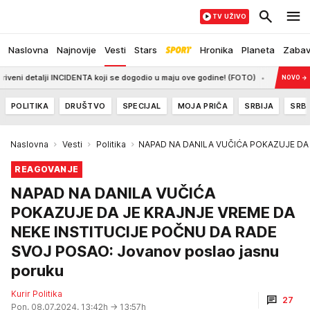
TV UŽIVO
Naslovna
Najnovije
Vesti
Stars
Hronika
Planeta
Zaba
etalji INCIDENTA koji se dogodio u maju ove godine! (FOTO)
14:28
CRVENA ZVE
NOVO
→
POLITIKA
DRUŠTVO
SPECIJAL
MOJA PRIČA
SRBIJA
SRBI
Naslovna
Vesti
Politika
NAPAD NA DANILA VUČIĆA POKAZUJE DA J
REAGOVANJE
NAPAD NA DANILA VUČIĆA
POKAZUJE DA JE KRAJNJE VREME DA
NEKE INSTITUCIJE POČNU DA RADE
SVOJ POSAO: Jovanov poslao jasnu
poruku
Kurir Politika
27
Pon, 08.07.2024. 13:42h
→ 13:57h