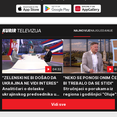
NAJNOVIJE
NAJGLEDANIJE
04:32
0
"ZELENSKI NE BI DOŠAO DA
"NEKO SE PONOSI ONIM Č
UKRAJINA NE VIDI INTERES"
BI TREBALO DA SE STIDI"
Analitičari o dolasku
Stručnjaci o porukama iz
ukrajinskog predsednika u
regiona i godišnjici "Oluje"
Beograd: "Srbija može da
"Ponos na stradanje je
Vidi sve
razgovara sa svima"
anticivilizacijska poruka"