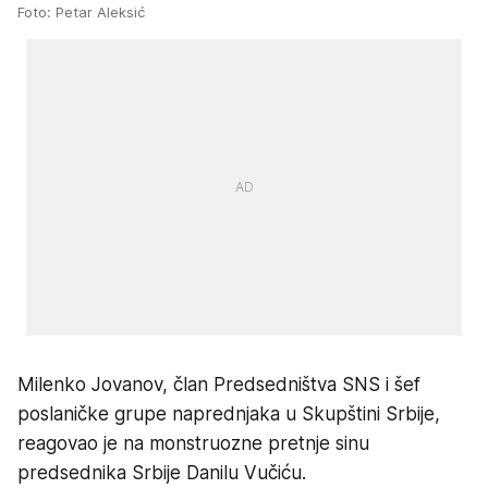
Foto: Petar Aleksić
Milenko Jovanov, član Predsedništva SNS i šef
poslaničke grupe naprednjaka u Skupštini Srbije,
reagovao je na monstruozne pretnje sinu
predsednika Srbije Danilu Vučiću.