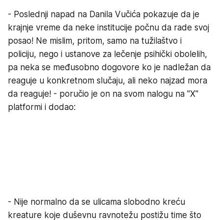
- Poslednji napad na Danila Vučića pokazuje da je
krajnje vreme da neke institucije počnu da rade svoj
posao! Ne mislim, pritom, samo na tužilaštvo i
policiju, nego i ustanove za lečenje psihički obolelih,
pa neka se međusobno dogovore ko je nadležan da
reaguje u konkretnom slučaju, ali neko najzad mora
da reaguje! - poručio je on na svom nalogu na "X"
platformi i dodao:
- Nije normalno da se ulicama slobodno kreću
kreature koje duševnu ravnotežu postižu time što