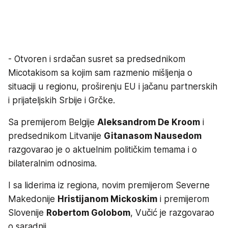
- Otvoren i srdačan susret sa predsednikom
Micotakisom sa kojim sam razmenio mišljenja o
situaciji u regionu, proširenju EU i jačanu partnerskih
i prijateljskih Srbije i Grčke.
Sa premijerom Belgije
Aleksandrom De Kroom
i
predsednikom Litvanije
Gitanasom Nausedom
razgovarao je o aktuelnim političkim temama i o
bilateralnim odnosima.
I sa liderima iz regiona, novim premijerom Severne
Makedonije
Hristijanom Mickoskim
i premijerom
Slovenije
Robertom Golobom
, Vučić je razgovarao
o saradnji.