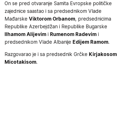
On se pred otvaranje Samita Evropske političke
zajednice saastao i sa predsednikom Vlade
Mađarske
Viktorom Orbanom
, predsednicima
Republike Azerbejdžan i Republike Bugarske
Ilhamom Alijevim
i
Rumenom Radevim
i
predsednikom Vlade Albanije
Edijem Ramom
.
Razgovarao je i sa predsednik Grčke
Kirjakosom
Micotakisom
.