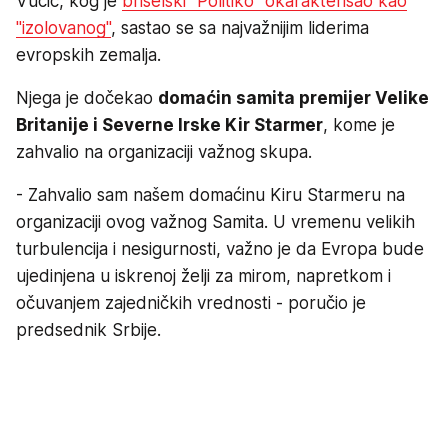
Vučić, kog je
briselski "Politiko" okarakterisao kao
"izolovanog"
, sastao se sa najvažnijim liderima
evropskih zemalja.
Njega je dočekao
domaćin samita premijer Velike
Britanije i Severne Irske Kir Starmer
, kome je
zahvalio na organizaciji važnog skupa.
- Zahvalio sam našem domaćinu Kiru Starmeru na
organizaciji ovog važnog Samita. U vremenu velikih
turbulencija i nesigurnosti, važno je da Evropa bude
ujedinjena u iskrenoj želji za mirom, napretkom i
očuvanjem zajedničkih vrednosti - poručio je
predsednik Srbije.