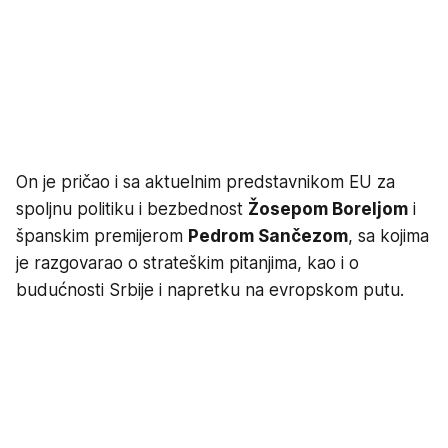
On je pričao i sa aktuelnim predstavnikom EU za
spoljnu politiku i bezbednost
Žosepom Boreljom
i
španskim premijerom
Pedrom Sančezom
, sa kojima
je razgovarao o strateškim pitanjima, kao i o
budućnosti Srbije i napretku na evropskom putu.