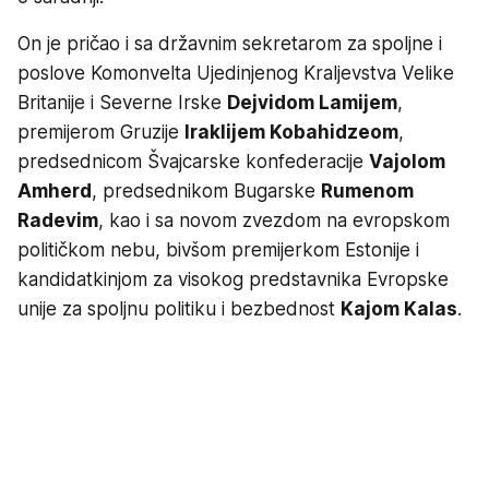
On je pričao i sa državnim sekretarom za spoljne i
poslove Komonvelta Ujedinjenog Kraljevstva Velike
Britanije i Severne Irske
Dejvidom Lamijem
,
premijerom Gruzije
Iraklijem Kobahidzeom
,
predsednicom Švajcarske konfederacije
Vajolom
Amherd
, predsednikom Bugarske
Rumenom
Radevim
, kao i sa novom zvezdom na evropskom
političkom nebu, bivšom premijerkom Estonije i
kandidatkinjom za visokog predstavnika Evropske
unije za spoljnu politiku i bezbednost
Kajom Kalas
.