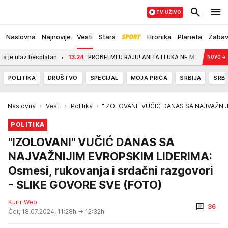
TV UŽIVO
Naslovna
Najnovije
Vesti
Stars
Hronika
Planeta
Zaba
ulaz besplatan
13:24
PROBELMI U RAJU! ANITA I LUKA NE MOGU DA SE VENČAJU: 
NOVO
→
POLITIKA
DRUŠTVO
SPECIJAL
MOJA PRIČA
SRBIJA
SRBI
Naslovna
Vesti
Politika
"IZOLOVANI" VUČIĆ DANAS SA NAJVAŽNIJI
POLITIKA
"IZOLOVANI" VUČIĆ DANAS SA
NAJVAŽNIJIM EVROPSKIM LIDERIMA:
Osmesi, rukovanja i srdačni razgovori
- SLIKE GOVORE SVE (FOTO)
Kurir Web
36
Čet, 18.07.2024. 11:28h
→ 12:32h