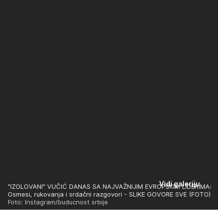
Vidi galeriju
"IZOLOVANI" VUČIĆ DANAS SA NAJVAŽNIJIM EVROPSKIM LIDERIMA:
Osmesi, rukovanja i srdačni razgovori - SLIKE GOVORE SVE (FOTO)
Foto: Instagram/buducnost srbije