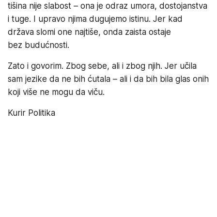
tišina nije slabost – ona je odraz umora, dostojanstva
i tuge. I upravo njima dugujemo istinu. Jer kad
država slomi one najtiše, onda zaista ostaje
bez budućnosti.
Zato i govorim. Zbog sebe, ali i zbog njih. Jer učila
sam jezike da ne bih ćutala – ali i da bih bila glas onih
koji više ne mogu da viču.
Kurir Politika