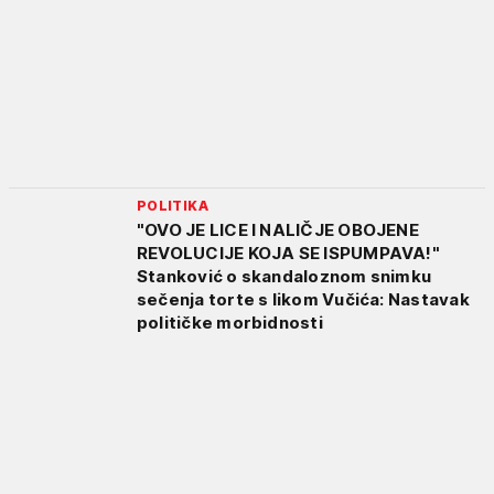
POLITIKA
"OVO JE LICE I NALIČJE OBOJENE
REVOLUCIJE KOJA SE ISPUMPAVA!"
Stanković o skandaloznom snimku
sečenja torte s likom Vučića: Nastavak
političke morbidnosti