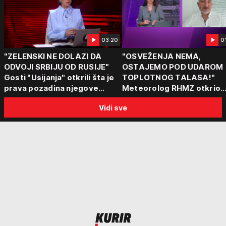
03:20
0
"ZELENSKI NE DOLAZI DA
"OSVEŽENJA NEMA,
ODVOJI SRBIJU OD RUSIJE"
OSTAJEMO POD UDAROM
Gosti "Usijanja" otkrili šta je
TOPLOTNOG TALASA!"
prava pozadina njegove
Meteorolog RHMZ otkrio
posete Beogradu
kakvo vreme nas čeka do
Vidi sve
kraja avgusta