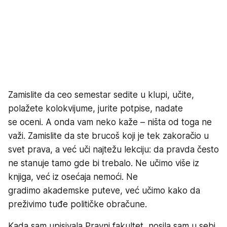
Zamislite da ceo semestar sedite u klupi, učite,
polažete kolokvijume, jurite potpise, nadate
se oceni. A onda vam neko kaže – ništa od toga ne
važi. Zamislite da ste brucoš koji je tek zakoračio u
svet prava, a već uči najtežu lekciju: da pravda često
ne stanuje tamo gde bi trebalo. Ne učimo više iz
knjiga, već iz osećaja nemoći. Ne
gradimo akademske puteve, već učimo kako da
preživimo tuđe političke obračune.
Kada sam upisivala Pravni fakultet, nosila sam u sebi