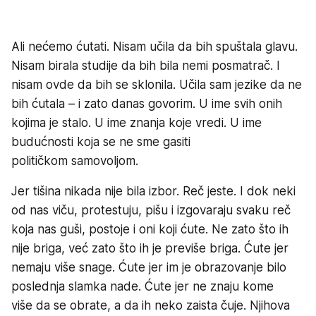
Ali nećemo ćutati. Nisam učila da bih spuštala glavu.
Nisam birala studije da bih bila nemi posmatrač. I
nisam ovde da bih se sklonila. Učila sam jezike da ne
bih ćutala – i zato danas govorim. U ime svih onih
kojima je stalo. U ime znanja koje vredi. U ime
budućnosti koja se ne sme gasiti
političkom samovoljom.
Jer tišina nikada nije bila izbor. Reč jeste. I dok neki
od nas viču, protestuju, pišu i izgovaraju svaku reč
koja nas guši, postoje i oni koji ćute. Ne zato što ih
nije briga, već zato što ih je previše briga. Ćute jer
nemaju više snage. Ćute jer im je obrazovanje bilo
poslednja slamka nade. Ćute jer ne znaju kome
više da se obrate, a da ih neko zaista čuje. Njihova