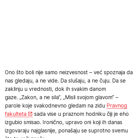
Ono što boli nije samo neizvesnost – već spoznaja da
nas gledaju, a ne vide. Da slušaju, a ne čuju. Da se
zaklinju u vrednosti, dok ih svakim danom
gaze. „Zakon, a ne sila“, „Misli svojom glavom“ –
parole koje svakodnevno gledam na zidu
Pravnog
fakulteta
sada vise u praznom hodniku čiji je eho
izgubio smisao. Ironično, upravo oni koji ih danas
izgovaraju najglasnije, ponašaju se suprotno svemu