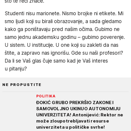
što te reči znače.
Studenti nisu marionete. Nismo brojke ni etikete. Mi
smo ljudi koji su birali obrazovanje, a sada gledamo
kako ga poništavaju pred našim očima. Gubimo ne
samo jednu akademsku godinu – gubimo poverenje.
U sistem. U institucije. U one koji su zakleti da nas
štite, a zapravo nas ignorišu. Gde su naši profesori?
Da li se Vaš glas čuje samo kad je Vaš interes
u pitanju?
NE PROPUSTITE
POLITIKA
ĐOKIĆ GRUBO PREKRŠIO ZAKONE I
SAMOVOLJNO UKINUO AUTONOMIJU
UNIVERZITETA! Antonijević: Rektor ne
može zloupotrebljavati resurse
univerziteta u političke svrhe!