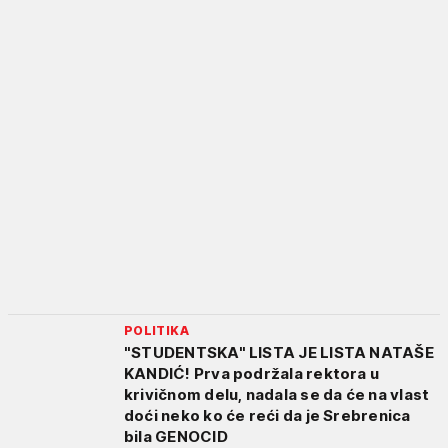
POLITIKA
"STUDENTSKA" LISTA JE LISTA NATAŠE
KANDIĆ! Prva podržala rektora u
krivičnom delu, nadala se da će na vlast
doći neko ko će reći da je Srebrenica
bila GENOCID