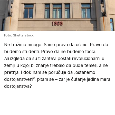
Foto: Shutterstock
Ne tražimo mnogo. Samo pravo da učimo. Pravo da
budemo studenti. Pravo da ne budemo taoci.
Ali izgleda da su ti zahtevi postali revolucionarni u
zemlji u kojoj bi znanje trebalo da bude temelj, a ne
pretnja. I dok nam se poručuje da „ostanemo
dostojanstveni“, pitam se – zar je ćutanje jedina mera
dostojanstva?