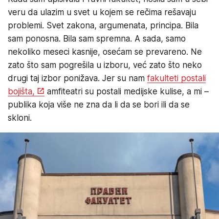
veru da ulazim u svet u kojem se rečima rešavaju
problemi. Svet zakona, argumenata, principa. Bila
sam ponosna. Bila sam spremna. A sada, samo
nekoliko meseci kasnije, osećam se prevareno. Ne
zato što sam pogrešila u izboru, već zato što neko
drugi taj izbor ponižava. Jer su nam
fakulteti postali
bojišta,
amfiteatri su postali medijske kulise, a mi –
publika koja više ne zna da li da se bori ili da se
skloni.