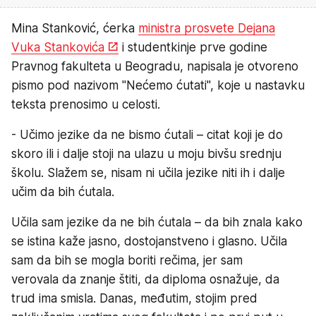
Mina Stanković, ćerka
ministra prosvete Dejana
Vuka Stankovića
i studentkinje prve godine
Pravnog fakulteta u Beogradu, napisala je otvoreno
pismo pod nazivom "Nećemo ćutati", koje u nastavku
teksta prenosimo u celosti.
- Učimo jezike da ne bismo ćutali – citat koji je do
skoro ili i dalje stoji na ulazu u moju bivšu srednju
školu. Slažem se, nisam ni učila jezike niti ih i dalje
učim da bih ćutala.
Učila sam jezike da ne bih ćutala – da bih znala kako
se istina kaže jasno, dostojanstveno i glasno. Učila
sam da bih se mogla boriti rečima, jer sam
verovala da znanje štiti, da diploma osnažuje, da
trud ima smisla. Danas, međutim, stojim pred