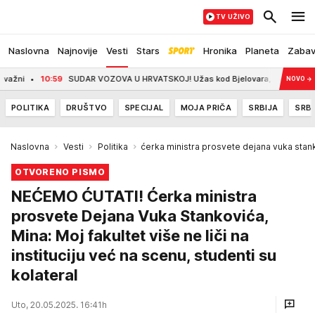
TV UŽIVO
Naslovna
Najnovije
Vesti
Stars
Hronika
Planeta
Zaba
0:59
SUDAR VOZOVA U HRVATSKOJ! Užas kod Bjelovara, ima povređenih, stigao i 
NOVO
→
POLITIKA
DRUŠTVO
SPECIJAL
MOJA PRIČA
SRBIJA
SRBI
Naslovna
Vesti
Politika
ćerka ministra prosvete dejana vuka stankov
OTVORENO PISMO
NEĆEMO ĆUTATI! Ćerka ministra
prosvete Dejana Vuka Stankovića,
Mina: Moj fakultet više ne liči na
instituciju već na scenu, studenti su
kolateral
Uto, 20.05.2025. 16:41h