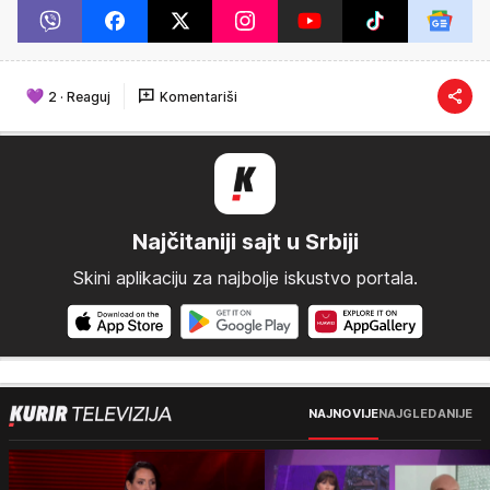
2
·
Reaguj
Komentariši
Najčitaniji sajt u Srbiji
Skini aplikaciju za najbolje iskustvo portala.
NAJNOVIJE
NAJGLEDANIJE