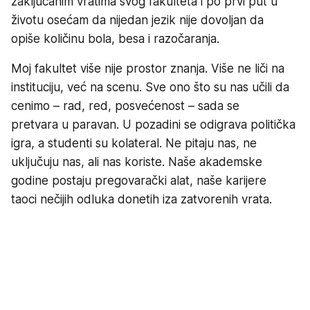
zaključanim vratima svog fakulteta i po prvi put u
životu osećam da nijedan jezik nije dovoljan da
opiše količinu bola, besa i razočaranja.
Moj fakultet više nije prostor znanja. Više ne liči na
instituciju, već na scenu. Sve ono što su nas učili da
cenimo – rad, red, posvećenost – sada se
pretvara u paravan. U pozadini se odigrava politička
igra, a studenti su kolateral. Ne pitaju nas, ne
uključuju nas, ali nas koriste. Naše akademske
godine postaju pregovarački alat, naše karijere
taoci nečijih odluka donetih iza zatvorenih vrata.