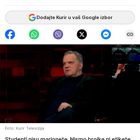
Dodajte Kurir u vaš Google izbor
Foto: Kurir Televizija
Studenti nisu marionete. Nismo brojke ni etikete.