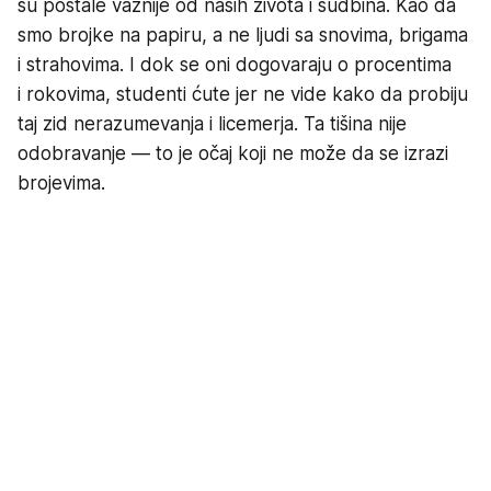
su postale važnije od naših života i sudbina. Kao da
smo brojke na papiru, a ne ljudi sa snovima, brigama
i strahovima. I dok se oni dogovaraju o procentima
i rokovima, studenti ćute jer ne vide kako da probiju
taj zid nerazumevanja i licemerja. Ta tišina nije
odobravanje — to je očaj koji ne može da se izrazi
brojevima.