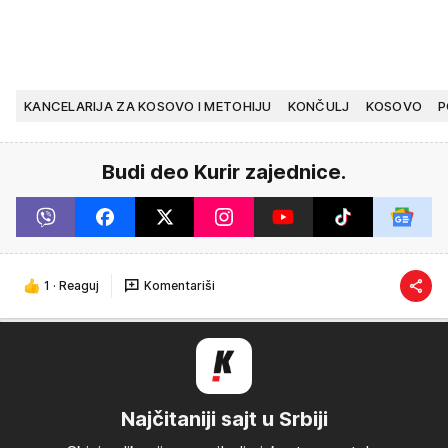
KANCELARIJA ZA KOSOVO I METOHIJU
KONČULJ
KOSOVO
P
Budi deo Kurir zajednice.
1
·
Reaguj
Komentariši
Najčitaniji sajt u Srbiji