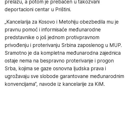
prelazu, a potom je prebačen u takozvani
deportacioni centar u Prištini.
„Kancelarija za Kosovo i Metohiju obezbedila mu je
pravnu pomoć i informisaće međunarodne
predstavnike o još jednom protivpravnom
privođenju i proterivanju Srbina zaposlenog u MUP.
Sramotno je da kompletna međunarodna zajednica
ostaje nema na bespravno proterivanje i progon
Srba, kojima se gaze osnovna ljudska prava i
ugrožavaju sve slobode garantovane međunarodnim
konvencijama“, navode iz kancelarije za KiM.