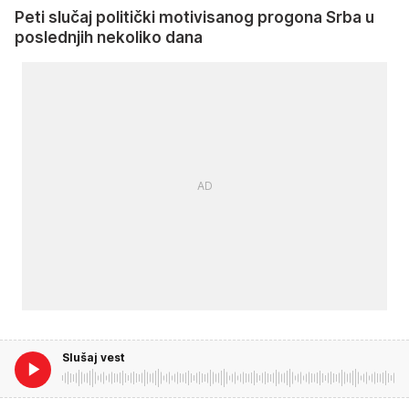
Peti slučaj politički motivisanog progona Srba u
poslednjih nekoliko dana
Slušaj vest