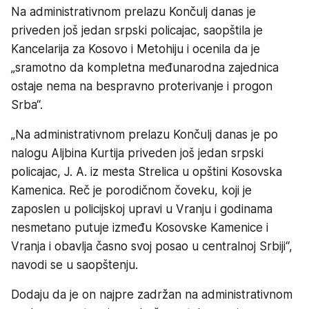
Na administrativnom prelazu Končulj danas je
priveden još jedan srpski policajac, saopštila je
Kancelarija za Kosovo i Metohiju i ocenila da je
„sramotno da kompletna međunarodna zajednica
ostaje nema na bespravno proterivanje i progon
Srba“.
„Na administrativnom prelazu Končulj danas je po
nalogu Aljbina Kurtija priveden još jedan srpski
policajac, J. A. iz mesta Strelica u opštini Kosovska
Kamenica. Reč je porodičnom čoveku, koji je
zaposlen u policijskoj upravi u Vranju i godinama
nesmetano putuje između Kosovske Kamenice i
Vranja i obavlja časno svoj posao u centralnoj Srbiji“,
navodi se u saopštenju.
Dodaju da je on najpre zadržan na administrativnom