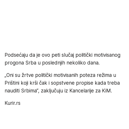
Podsećaju da je ovo peti slučaj politički motivisanog
progona Srba u poslednjih nekoliko dana.
„Oni su žrtve politički motivisanih poteza režima u
Prištini koji krši čak i sopstvene propise kada treba
nauditi Srbima“, zaključuju iz Kancelarije za KiM.
Kurir.rs