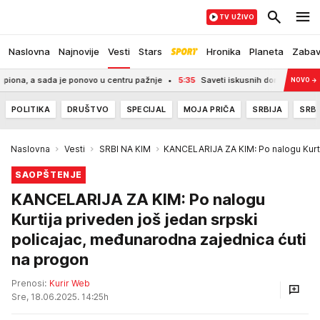
TV UŽIVO
Naslovna
Najnovije
Vesti
Stars
Hronika
Planeta
Zaba
a, a sada je ponovo u centru pažnje
5:35
Saveti iskusnih domaćica: Dodajte
NOVO
→
POLITIKA
DRUŠTVO
SPECIJAL
MOJA PRIČA
SRBIJA
SRBI
Naslovna
Vesti
SRBI NA KIM
KANCELARIJA ZA KIM: Po nalogu Kurti
SAOPŠTENJE
KANCELARIJA ZA KIM: Po nalogu
Kurtija priveden još jedan srpski
policajac, međunarodna zajednica ćuti
na progon
Prenosi:
Kurir Web
Sre, 18.06.2025. 14:25h