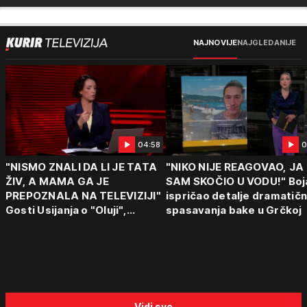
NAJNOVIJE
NAJGLEDANIJE
04:58
0
"NISMO ZNALI DA LI JE TATA
"NIKO NIJE REAGOVAO, JA
ŽIV, A MAMA GA JE
SAM SKOČIO U VODU!" Boj
PREPOZNALA NA TELEVIZIJI"
ispričao detalje dramatič
Gosti Usijanja o "Oluji",
spasavanja bake u Grčkoj
egzodusu Srba i stravičnim
svedočenjima
Vidi sve