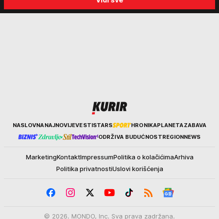
Kurir
NASLOVNA
NAJNOVIJE
VESTI
STARS
HRONIKA
PLANETA
ZABAVA
ODRŽIVA BUDUĆNOST
REGION
NEWS
Marketing
Kontakt
Impressum
Politika o kolačićima
Arhiva
Politika privatnosti
Uslovi korišćenja
© 2026. MONDO, Inc. Sva prava zadržana.