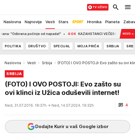
TV UŽIVO
Naslovna
Najnovije
Vesti
Stars
Hronika
Planeta
Zaba
a: "Odbrana počinje od napada!"
4:04
KAZAHSTANCI VEČERAS DOLAZE U HUMS
NOVO
→
POLITIKA
DRUŠTVO
SPECIJAL
MOJA PRIČA
SRBIJA
SRBI
Naslovna
Vesti
Srbija
(FOTO) I OVO POSTOJI: Evo zašto su ovi klinc
SRBIJA
(FOTO) I OVO POSTOJI: Evo zašto su
ovi klinci iz Užica oduševili internet!
4
Ned, 31.07.2016. 18:37h
→ Ned, 14.07.2024. 19:32h
Dodajte Kurir u vaš Google izbor