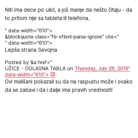
Niti ima dece po ulici, a još manje da nešto čitaju - da
to pritom nije sa tableta ili telefona.
" data-width="610">
&blockquote class="fb-xfbml-parse-ignore" cite="
" data-width="610">
Lepša strana Sevojna
Posted by &a href="
UŽICE - OGLASNA TABLA on
Thursday, July 28, 2016"
data-width="610">
Ovi mališani pokazali su da na raspustu može i ovako
da se zabavi i da i dalje ima pravih vrednosti!