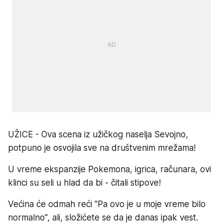
UŽICE - Ova scena iz užičkog naselja Sevojno,
potpuno je osvojila sve na društvenim mrežama!
U vreme ekspanzije Pokemona, igrica, računara, ovi
klinci su seli u hlad da bi - čitali stipove!
Većina će odmah reći "Pa ovo je u moje vreme bilo
normalno", ali, složićete se da je danas ipak vest.