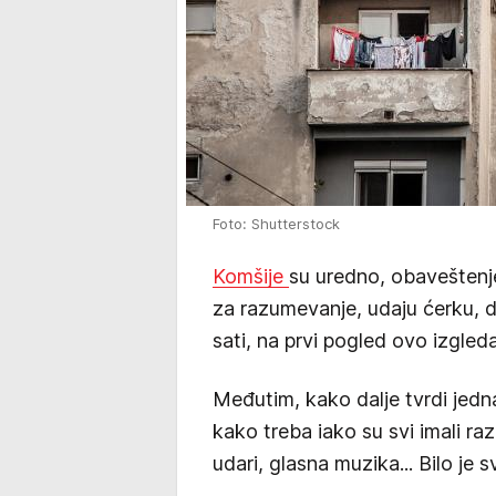
Foto: Shutterstock
Komšije
su uredno, obaveštenje
za razumevanje, udaju ćerku, d
sati, na prvi pogled ovo izgleda
Međutim, kako dalje tvrdi jedna
kako treba iako su svi imali r
udari, glasna muzika... Bilo je 