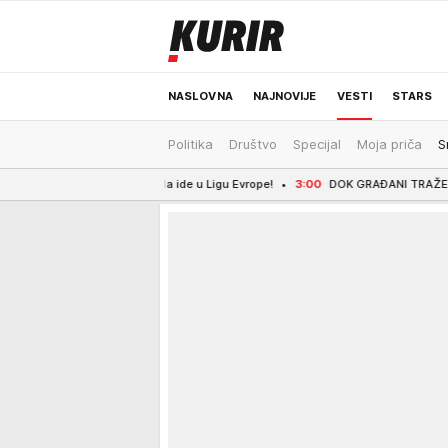
NASLOVNA
NAJNOVIJE
VESTI
STARS
Politika
Društvo
Specijal
Moja priča
S
ODRŽIVA BUDUĆNOST
REGION
NEWS
ekanja - sada ide u Ligu Evrope!
3:00
DOK GRAĐANI TRAŽE HLAD, ONI SU NA UŽ