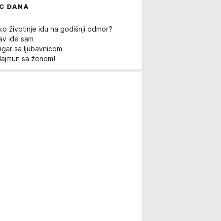
C DANA
ko životinje idu na godišnji odmor?
Lav ide sam
igar sa ljubavnicom
Majmun sa ženom!