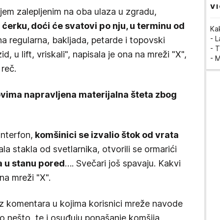
VI
jem zalepljenim na oba ulaza u zgradu,
ćerku, doći će svatovi po nju, u terminu od
Ka
- 
ona regularna, bakljada, petarde i topovski
- T
d, u lift, vriskali", napisala je ona na mreži "X",
- 
 reč.
vima napravljena materijalna šteta zbog
interfon,
komšinici se izvalio štok od vrata
la stakla od svetlarnika, otvorili se ormarići
 u stanu pored
…. Svečari još spavaju. Kakvi
 na mreži "X".
iz komentara u kojima korisnici mreže navode
 nešto, te i osuđuju ponašanje komšija.