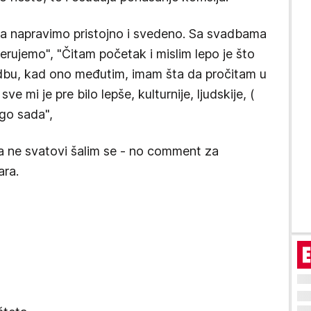
da napravimo pristojno i svedeno. Sa svadbama
rujemo", "Čitam početak i mislim lepo je što
dbu, kad ono međutim, imam šta da pročitam u
e mi je pre bilo lepše, kulturnije, ljudskije, (
go sada",
a ne svatovi šalim se - no comment za
ara.