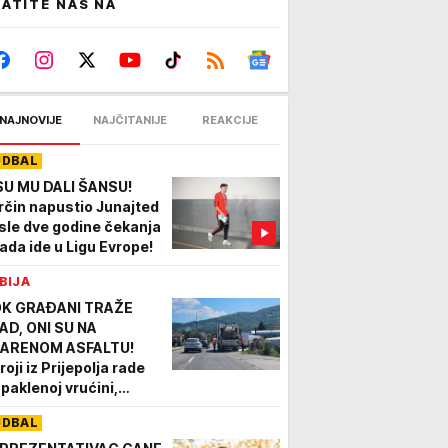
ATITE NAS NA
NAJNOVIJE
NAJČITANIJE
REAKCIJE
UDBAL
SU MU DALI ŠANSU!
rčin napustio Junajted
sle dve godine čekanja
sada ide u Ligu Evrope!
BIJA
K GRAĐANI TRAŽE
AD, ONI SU NA
ARENOM ASFALTU!
oji iz Prijepolja rade
 paklenoj vrućini,
ađani zahvalni: "Znam
UDBAL
je to njihov posao, ali
ala im"