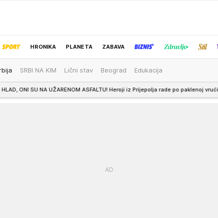
HRONIKA
PLANETA
ZABAVA
rbija
SRBI NA KIM
Lični stav
Beograd
Edukacija
IZBOR UREDNIKA
ARENOM ASFALTU! Heroji iz Prijepolja rade po paklenoj vrućini, građani zahvalni