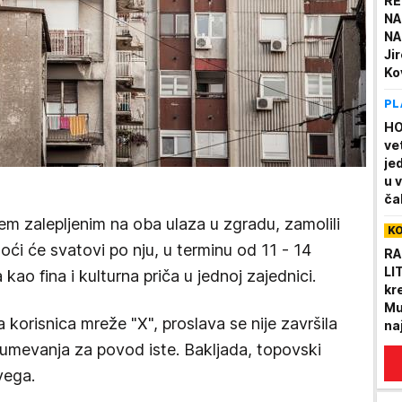
RE
NA
NA
Ji
Ko
po
PL
La
HO
ve
jed
u 
ča
m zalepljenim na oba ulaza u zgradu, zamolili
K
oći će svatovi po nju, u terminu od 11 - 14
RA
LI
 kao fina i kulturna priča u jednoj zajednici.
kr
Mu
 korisnica mreže "X", proslava se nije završila
na
azumevanja za povod iste. Bakljada, topovski
svega.