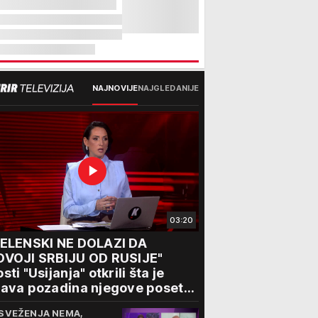
NAJNOVIJE
NAJGLEDANIJE
03:20
ZELENSKI NE DOLAZI DA
DVOJI SRBIJU OD RUSIJE"
sti "Usijanja" otkrili šta je
ava pozadina njegove posete
eogradu
SVEŽENJA NEMA,