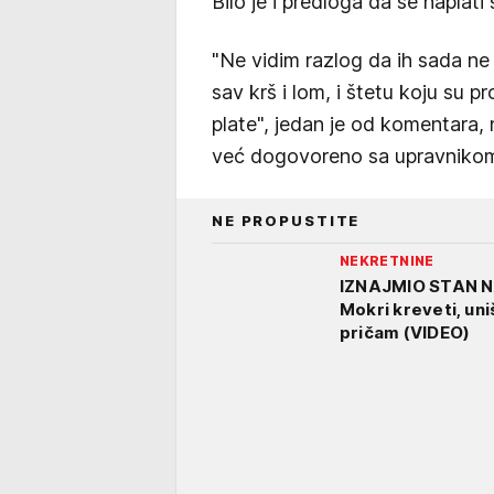
Bilo je i predloga da se naplati 
"Ne vidim razlog da ih sada n
sav krš i lom, i štetu koju su 
plate", jedan je od komentara, 
već dogovoreno sa upravnikom
NE PROPUSTITE
NEKRETNINE
IZNAJMIO STAN N
Mokri kreveti, un
pričam (VIDEO)