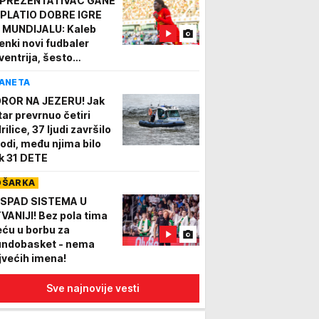
PREZENTATIVAC GANE
PLATIO DOBRE IGRE
 MUNDIJALU: Kaleb
renki novi fudbaler
ventrija, šesto
jačanje Franka
ANETA
mparda
ROR NA JEZERU! Jak
tar prevrnuo četiri
rilice, 37 ljudi završilo
vodi, među njima bilo
k 31 DETE
OŠARKA
SPAD SISTEMA U
TVANIJI! Bez pola tima
eću u borbu za
ndobasket - nema
jvećih imena!
Sve najnovije vesti