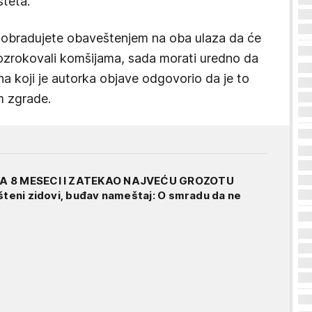
šteta.
e obradujete obaveštenjem na oba ulaza da će
prozrokovali komšijama, sada morati uredno da
na koji je autorka objave odgovorio da je to
 zgrade.
A 8 MESECI I ZATEKAO NAJVEĆU GROZOTU
išteni zidovi, buđav nameštaj: O smradu da ne