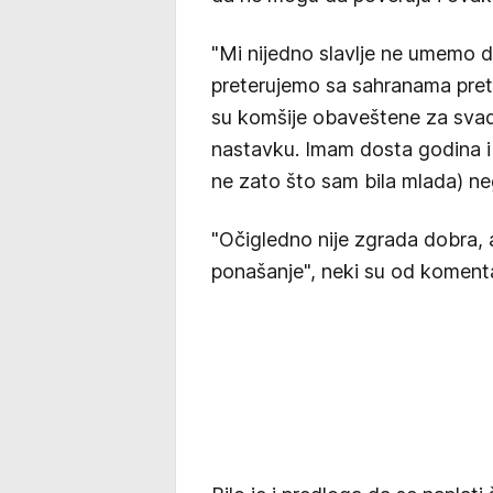
"Mi nijedno slavlje ne umemo 
preterujemo sa sahranama prete
su komšije obaveštene za sva
nastavku. Imam dosta godina i sv
ne zato što sam bila mlada) ne
"Očigledno nije zgrada dobra, 
ponašanje", neki su od koment