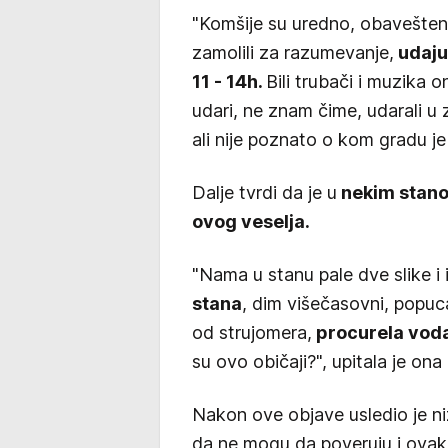
"Komšije su uredno, obavešten
zamolili za razumevanje,
udaju 
11 - 14h.
Bili trubači i muzika 
udari, ne znam čime, udarali u zi
ali nije poznato o kom gradu je
Dalje tvrdi da je u
nekim stano
ovog veselja.
"Nama u stanu pale dve slike i 
stana
, dim višečasovni, popuca
od strujomera,
procurela voda
su ovo običaji?", upitala je ona
Nakon ove objave usledio je n
da ne mogu da poveruju i ovako