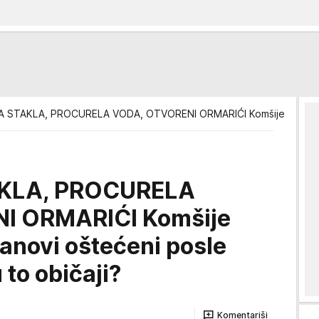
STAKLA, PROCURELA VODA, OTVORENI ORMARIĆI Komšije tvrde da su 
KLA, PROCURELA
I ORMARIĆI Komšije
tanovi oštećeni posle
 to običaji?
Komentariši