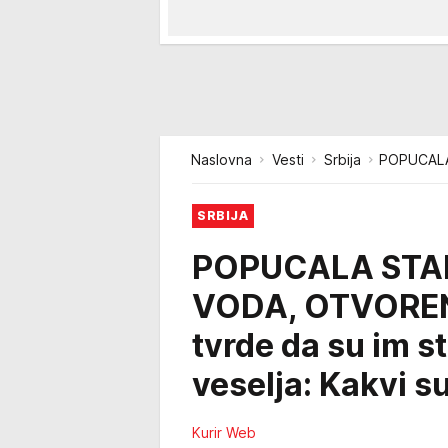
Naslovna
Vesti
Srbija
POPUCALA 
SRBIJA
POPUCALA STA
VODA, OTVOREN
tvrde da su im s
veselja: Kakvi su
Kurir Web