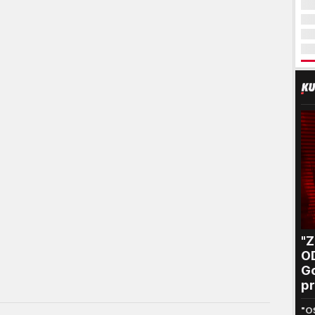
"
O
Go
pr
B
"O