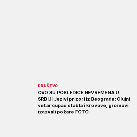
DRUŠTVO
OVO SU POSLEDICE NEVREMENA U
SRBIJI Jezivi prizori iz Beograda: Olujni
vetar čupao stabla i krovove, gromovi
izazvali požare FOTO