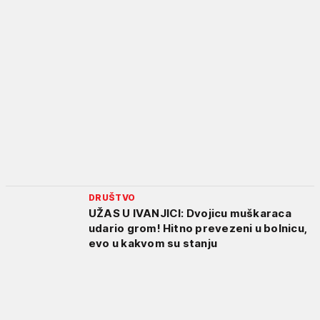
DRUŠTVO
UŽAS U IVANJICI: Dvojicu muškaraca
udario grom! Hitno prevezeni u bolnicu,
evo u kakvom su stanju