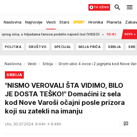
TV UŽIVO
Naslovna
Najnovije
Vesti
Stars
Hronika
Planeta
Zaba
ina, s hiljadama fanova podelio najveći bol (VIDEO)
10:43
ISPLIVALI DETALJI 
NOVO
→
POLITIKA
DRUŠTVO
SPECIJAL
MOJA PRIČA
SRBIJA
SRBI
Naslovna
Vesti
Srbija
Grom ubio 4 ovce i 2 jagnjeta kod Nove Var
SRBIJA
"NISMO VEROVALI ŠTA VIDIMO, BILO
JE DOSTA TEŠKO!" Domaćini iz sela
kod Nove Varoši očajni posle prizora
koji su zatekli na imanju
Uto, 30.07.2024. 9:44h
→ 9:46h