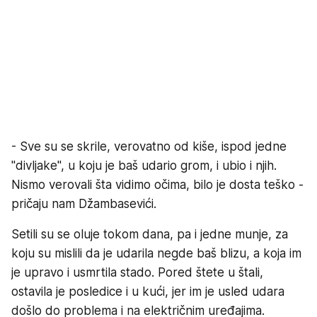
- Sve su se skrile, verovatno od kiše, ispod jedne
"divljake", u koju je baš udario grom, i ubio i njih.
Nismo verovali šta vidimo očima, bilo je dosta teško -
pričaju nam Džambasevići.
Setili su se oluje tokom dana, pa i jedne munje, za
koju su mislili da je udarila negde baš blizu, a koja im
je upravo i usmrtila stado. Pored štete u štali,
ostavila je posledice i u kući, jer im je usled udara
došlo do problema i na električnim uređajima.