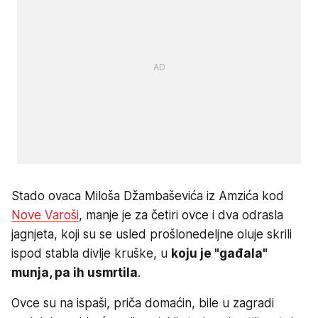
Stado ovaca Miloša Džambaševića iz Amzića kod
Nove Varoši
, manje je za četiri ovce i dva odrasla
jagnjeta, koji su se usled prošlonedeljne oluje skrili
ispod stabla divlje kruške, u
koju je "gađala"
munja, pa ih usmrtila
.
Ovce su na ispaši, priča domaćin, bile u zagradi