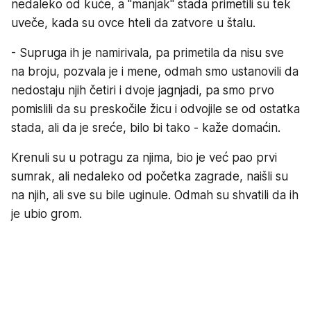
nedaleko od kuće, a "manjak" stada primetili su tek
uveče, kada su ovce hteli da zatvore u štalu.
- Supruga ih je namirivala, pa primetila da nisu sve
na broju, pozvala je i mene, odmah smo ustanovili da
nedostaju njih četiri i dvoje jagnjadi, pa smo prvo
pomislili da su preskočile žicu i odvojile se od ostatka
stada, ali da je sreće, bilo bi tako - kaže domaćin.
Krenuli su u potragu za njima, bio je već pao prvi
sumrak, ali nedaleko od početka zagrade, naišli su
na njih, ali sve su bile uginule. Odmah su shvatili da ih
je ubio grom.