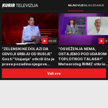
NAJNOVIJE
NAJGLEDANIJE
03:20
0
"ZELENSKI NE DOLAZI DA
"OSVEŽENJA NEMA,
ODVOJI SRBIJU OD RUSIJE"
OSTAJEMO POD UDAROM
Gosti "Usijanja" otkrili šta je
TOPLOTNOG TALASA!"
prava pozadina njegove
Meteorolog RHMZ otkrio
posete Beogradu
kakvo vreme nas čeka do
Vidi sve
kraja avgusta