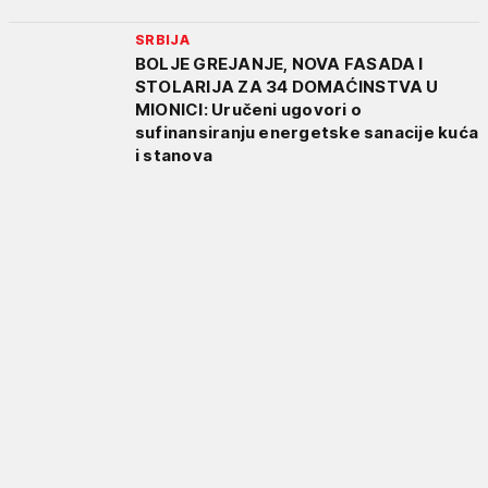
SRBIJA
BOLJE GREJANJE, NOVA FASADA I
STOLARIJA ZA 34 DOMAĆINSTVA U
MIONICI: Uručeni ugovori o
sufinansiranju energetske sanacije kuća
i stanova