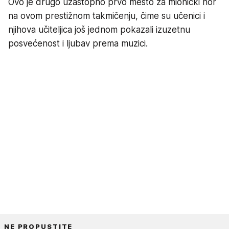
Ovo je drugo uzastopno prvo mesto za mionički hor
na ovom prestižnom takmičenju, čime su učenici i
njihova učiteljica još jednom pokazali izuzetnu
posvećenost i ljubav prema muzici.
NE PROPUSTITE