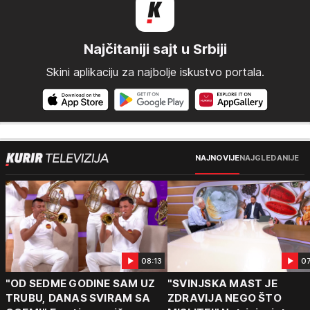
Najčitaniji sajt u Srbiji
Skini aplikaciju za najbolje iskustvo portala.
NAJNOVIJE
NAJGLEDANIJE
08:13
0
"OD SEDME GODINE SAM UZ
"SVINJSKA MAST JE
TRUBU, DANAS SVIRAM SA
ZDRAVIJA NEGO ŠTO