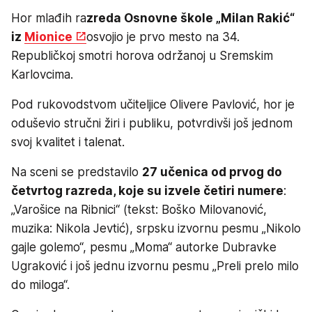
Hor mlađih ra
zreda Osnovne škole „Milan Rakić“
iz
Mionice
osvojio je prvo mesto na 34.
Republičkoj smotri horova održanoj u Sremskim
Karlovcima.
Pod rukovodstvom učiteljice Olivere Pavlović, hor je
oduševio stručni žiri i publiku, potvrdivši još jednom
svoj kvalitet i talenat.
Na sceni se predstavilo
27 učenica od prvog do
četvrtog razreda, koje su izvele četiri numere
:
„Varošice na Ribnici“ (tekst: Boško Milovanović,
muzika: Nikola Jevtić), srpsku izvornu pesmu „Nikolo
gajle golemo“, pesmu „Moma“ autorke Dubravke
Ugraković i još jednu izvornu pesmu „Preli prelo milo
do miloga“.