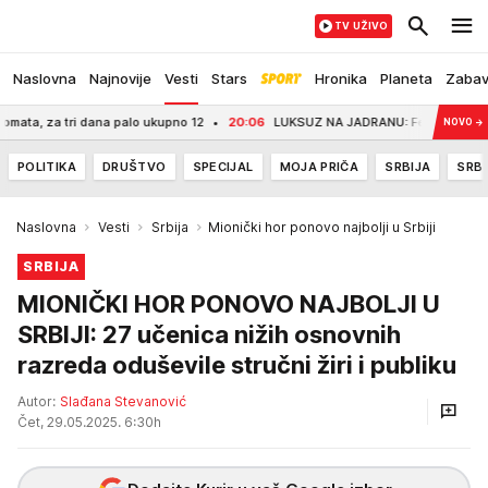
TV UŽIVO
Naslovna
Najnovije
Vesti
Stars
Hronika
Planeta
Zaba
 za tri dana palo ukupno 12
20:06
LUKSUZ NA JADRANU: Federer usidrio jaht
NOVO
→
POLITIKA
DRUŠTVO
SPECIJAL
MOJA PRIČA
SRBIJA
SRBI
Naslovna
Vesti
Srbija
Mionički hor ponovo najbolji u Srbiji
SRBIJA
MIONIČKI HOR PONOVO NAJBOLJI U
SRBIJI: 27 učenica nižih osnovnih
razreda oduševile stručni žiri i publiku
Autor:
Slađana Stevanović
Čet, 29.05.2025. 6:30h