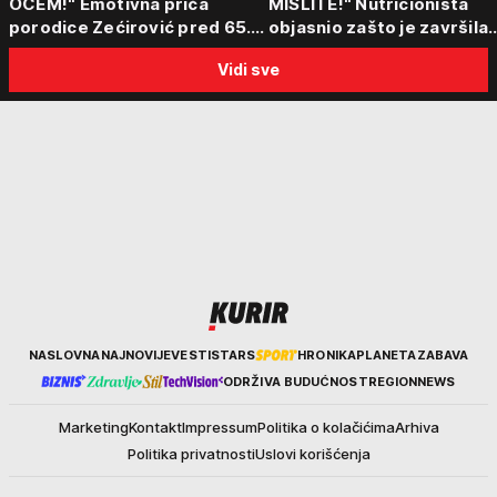
OCEM!" Emotivna priča
MISLITE!" Nutricionista
porodice Zećirović pred 65.
objasnio zašto je završila
Sabor trubača u Guči
među najzdravijim
Vidi sve
namirnicama i šta obavez
jesti leti, a šta preskočiti
Kurir
NASLOVNA
NAJNOVIJE
VESTI
STARS
HRONIKA
PLANETA
ZABAVA
ODRŽIVA BUDUĆNOST
REGION
NEWS
Marketing
Kontakt
Impressum
Politika o kolačićima
Arhiva
Politika privatnosti
Uslovi korišćenja