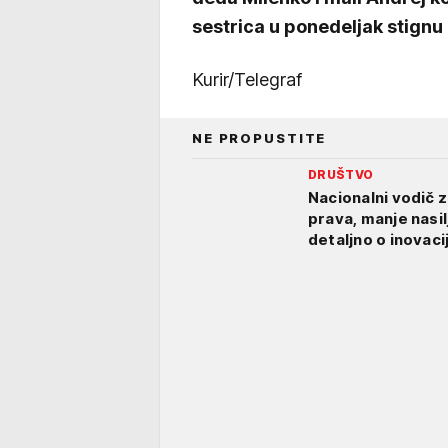
sestrica u ponedeljak stignu k
Kurir/Telegraf
NE PROPUSTITE
DRUŠTVO
Nacionalni vodič z
prava, manje nasi
detaljno o inovacij