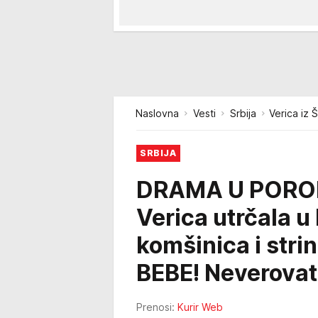
Naslovna
Vesti
Srbija
Verica iz 
SRBIJA
DRAMA U POROD
Verica utrčala u
komšinica i stri
BEBE! Neverovat
Prenosi:
Kurir Web