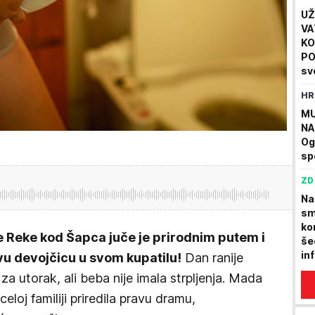
UŽ
VA
KO
PO
sv
Sr
HR
ra
FO
MU
NA
Og
sp
ZD
Na
sm
ko
le Reke kod Šapca juče je prirodnim putem i
še
in
vu devojčicu u svom kupatilu!
Dan ranije
za utorak, ali beba nije imala strpljenja. Mada
eloj familiji priredila pravu dramu,