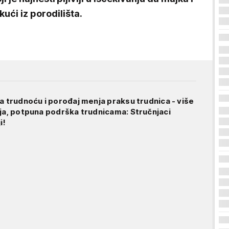
ući iz porodilišta.
a trudnoću i porođaj menja praksu trudnica - više
lja, potpuna podrška trudnicama: Stručnjaci
i!