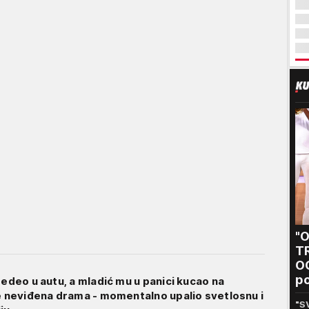
"
T
O
po
sedeo u autu, a mladić mu u panici kucao na
Sa
je neviđena drama - momentalno upalio svetlosnu i
"S