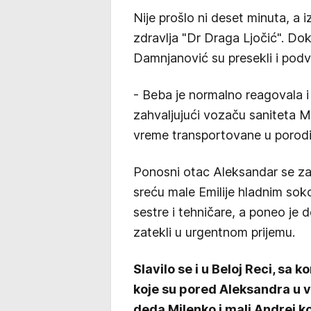
Nije prošlo ni deset minuta, a 
zdravlja "Dr Draga Ljočić". Do
Damnjanović su presekli i podv
- Beba je normalno reagovala i
zahvaljujući vozaču saniteta 
vreme transportovane u porodil
Ponosni otac Aleksandar se zah
sreću male Emilije hladnim sok
sestre i tehničare, a poneo je d
zatekli u urgentnom prijemu.
Slavilo se i u Beloj Reci, sa 
koje su pored Aleksandra u v
deda Milenko i mali Andrej koj