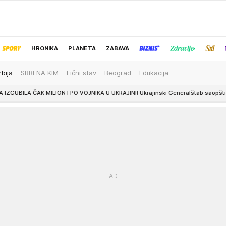
HRONIKA
PLANETA
ZABAVA
rbija
SRBI NA KIM
Lični stav
Beograd
Edukacija
IZBOR UREDNIKA
 MILION I PO VOJNIKA U UKRAJINI! Ukrajinski Generalštab saopštio podatke i o u