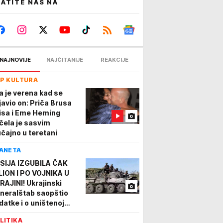
ATITE NAS NA
NAJNOVIJE
NAJČITANIJE
REAKCIJE
P KULTURA
la je verena kad se
javio on: Priča Brusa
lisa i Eme Heming
čela je sasvim
učajno u teretani
ANETA
SIJA IZGUBILA ČAK
LION I PO VOJNIKA U
RAJINI! Ukrajinski
neralštab saopštio
datke i o uništenoj
hnici
LITIKA