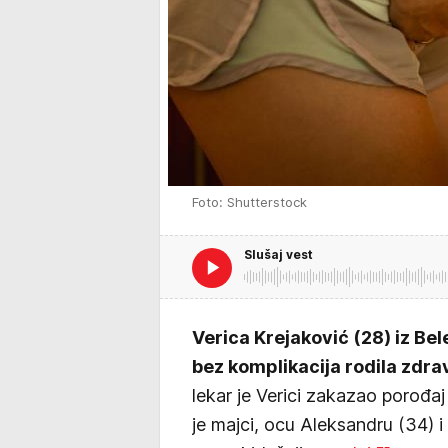
Foto: Shutterstock
Slušaj vest
Verica Krejaković (28) iz Be
bez komplikacija rodila zdra
lekar je Verici zakazao porođaj 
je majci, ocu Aleksandru (34) i c