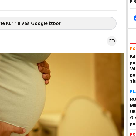
PR
te Kurir u vaš Google izbor
PO
Bi
po
Vi
po
sl
PL
RU
MI
UK
Ge
po
te
PO