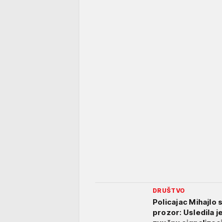
DRUŠTVO
Policajac Mihajlo 
prozor: Usledila 