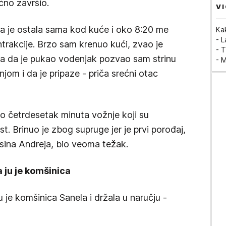
ćno završio.
VI
na je ostala sama kod kuće i oko 8:20 me
Ka
- 
ontrakcije. Brzo sam krenuo kući, zvao je
- T
kla da je pukao vodenjak pozvao sam strinu
- 
njom i da je pripaze - priča srećni otac
 četrdesetak minuta vožnje koji su
t. Brinuo je zbog supruge jer je prvi porođaj,
a sina Andreja, bio veoma težak.
a ju je komšinica
ju je komšinica Sanela i držala u naručju -