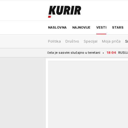
NASLOVNA
NAJNOVIJE
VESTI
STARS
Politika
Društvo
Specijal
Moja priča
S
ODRŽIVA BUDUĆNOST
REGION
NEWS
 i Eme Heming počela je sasvim slučajno u teretani
18:04
RUSIJA IZGUBILA ČAK