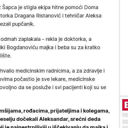
iz Šapca je stigla ekipa hitne pomoći Doma
ktorka Dragana Ristanović i tehničar Aleksa
ezali pupčanik.
 odmah zaplakala - rekla je doktorka, a
Miki Bogdanoviću majka i beba su za kratko
ište.
valio medicinskim radnicima, a za zdravlje i
ovima počastio je sve lekare, medicinske
ovoljno da se posluže i svi pacijenti koji su se
komšijama, rođacima, prijateljima i kolegama,
eselju dočekali Aleksandar, srećni deda
i je najnestrpljiviji u iščekivanju da majka i