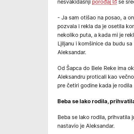
nesvakidašnji
porođaj
se sre
- Ja sam otišao na posao, a o
pozvala i rekla da je osetila k
nekoliko puta, a kada mi je re
Ljiljanu i komšinice da budu sa 
Aleksandar.
Od Šapca do Bele Reke ima oko
Aleksandru proticali kao večnos
pre četiri godine kada je rodil
Beba se lako rodila, prihvatil
Beba se lako rodila, prihvatila 
nastavio je Aleksandar.