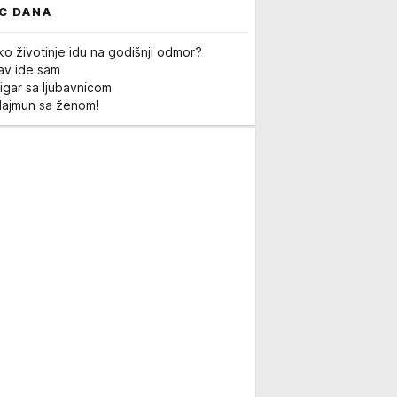
C DANA
ko životinje idu na godišnji odmor?
Lav ide sam
igar sa ljubavnicom
Majmun sa ženom!