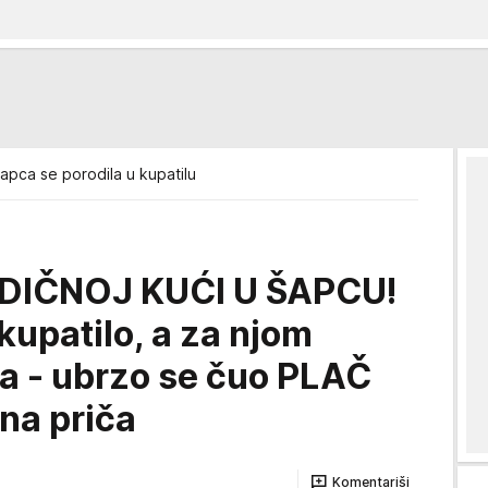
Šapca se porodila u kupatilu
IČNOJ KUĆI U ŠAPCU!
 kupatilo, a za njom
na - ubrzo se čuo PLAČ
na priča
Komentariši