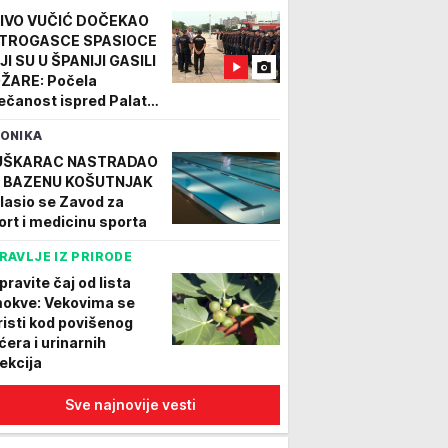
IVO VUČIĆ DOČEKAO
TROGASCE SPASIOCE
JI SU U ŠPANIJI GASILI
ŽARE: Počela
ečanost ispred Palate
bija - pukovnik podneo
ONIKA
port predsedniku
TO/VIDEO
ŠKARAC NASTRADAO
 BAZENU KOŠUTNJAK
lasio se Zavod za
ort i medicinu sporta
RAVLJE IZ PRIRODE
pravite čaj od lista
okve: Vekovima se
risti kod povišenog
ćera i urinarnih
fekcija
Sve najnovije vesti