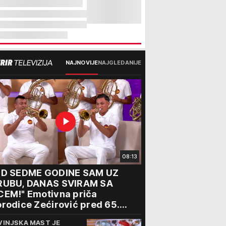
NAJNOVIJE
NAJGLEDANIJE
08:13
OD SEDME GODINE SAM UZ
RUBU, DANAS SVIRAM SA
CEM!" Emotivna priča
rodice Zećirović pred 65.
bor trubača u Guči
VINJSKA MAST JE