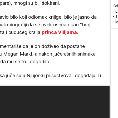
are), mnogi su bili šokirani.
Ka
- 
avio bilo koji odlomak knjige, bilo je jasno da
- T
- 
 autobiografiji da se uvek osećao kao "broj
ta i budućeg kralja
princa Vilijama.
mentariše da je on doživeo da postane
gu Megan Markl, a nakon jučerašnjih snimaka
da mu se to i dogodilo.
sa juče su u Njujorku prisustvovali događaju Ti