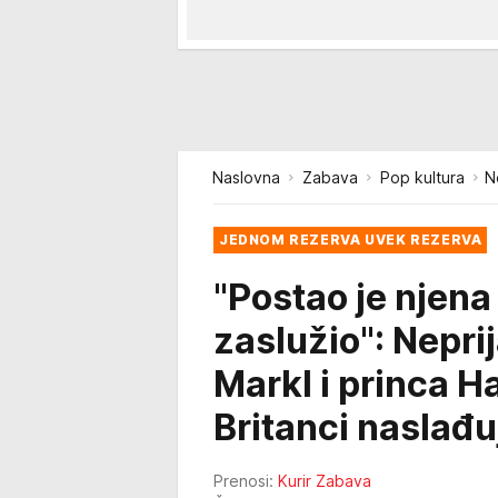
Naslovna
Zabava
Pop kultura
N
JEDNOM REZERVA UVEK REZERVA
"Postao je njena 
zaslužio": Nepr
Markl i princa H
Britanci naslađu
Prenosi:
Kurir Zabava