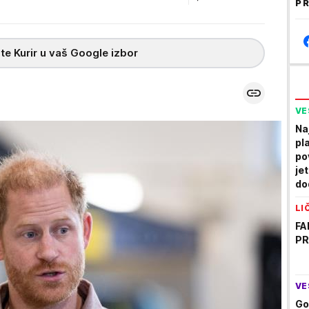
PR
te Kurir u vaš Google izbor
VE
Na
pl
po
je
do
pr
LI
FA
PR
VE
Go