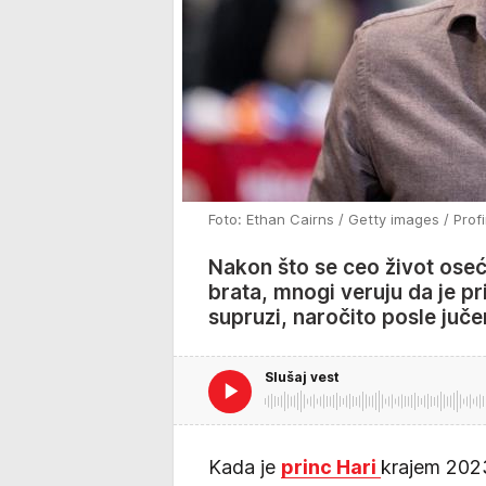
Foto: Ethan Cairns / Getty images / Prof
Nakon što se ceo život ose
brata, mnogi veruju da je pr
supruzi, naročito posle juč
Slušaj vest
Kada je
princ Hari
krajem 2023