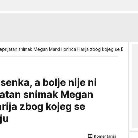
eprijatan snimak Megan Markl i princa Harija zbog kojeg se Britanci 
senka, a bolje nije ni
ijatan snimak Megan
arija zbog kojeg se
ju
Komentariši