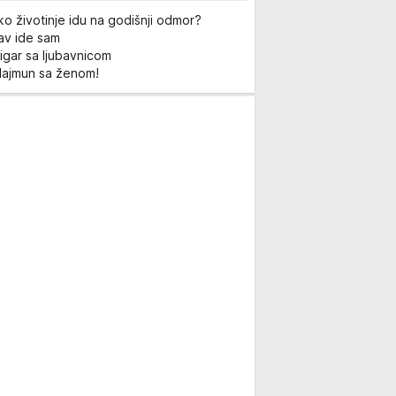
ko životinje idu na godišnji odmor?
Lav ide sam
igar sa ljubavnicom
Majmun sa ženom!