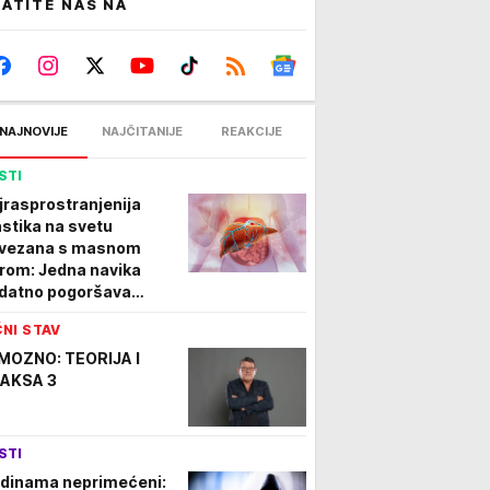
ATITE NAS NA
NAJNOVIJE
NAJČITANIJE
REAKCIJE
STI
jrasprostranjenija
astika na svetu
vezana s masnom
trom: Jedna navika
datno pogoršava
oblem
ČNI STAV
MOZNO: TEORIJA I
AKSA 3
STI
dinama neprimećeni: