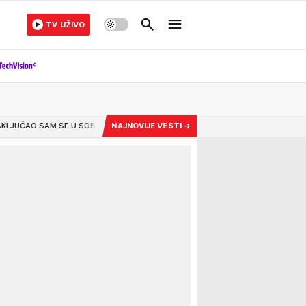
TV UŽIVO
U SOBU MESEC DANA" Vladan Savić o bolnim rastancima, pevač otkrio kako r
NAJNOVIJE VESTI
→