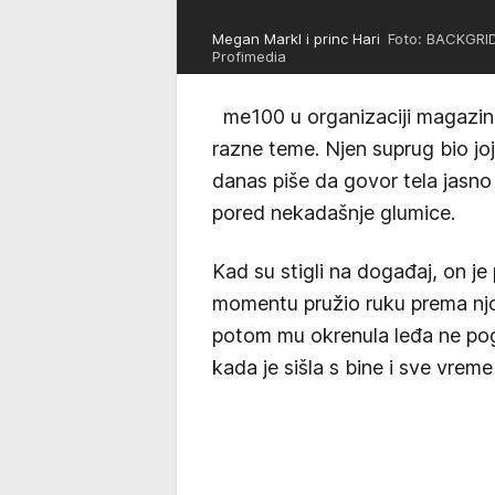
Megan Markl i princ Hari
Foto: BACKGRID 
Profimedia
me100 u organizaciji magazina
razne teme. Njen suprug bio jo
danas piše da govor tela jasno
pored nekadašnje glumice.
Kad su stigli na događaj, on j
momentu pružio ruku prema njoj,
potom mu okrenula leđa ne pogl
kada je sišla s bine i sve vrem