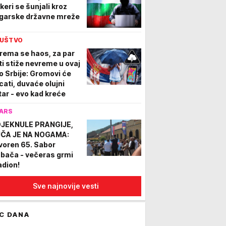
keri se šunjali kroz
garske državne mreže
UŠTVO
rema se haos, za par
ti stiže nevreme u ovaj
o Srbije: Gromovi će
cati, duvaće olujni
tar - evo kad kreće
ARS
JEKNULE PRANGIJE,
ČA JE NA NOGAMA:
voren 65. Sabor
ubača - večeras grmi
adion!
Sve najnovije vesti
C DANA