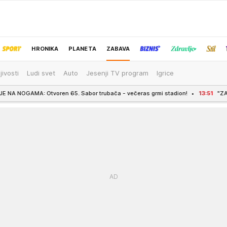
HRONIKA
PLANETA
ZABAVA
jivosti
Ludi svet
Auto
Jesenji TV program
Igrice
IZBOR UREDNIKA
oren 65. Sabor trubača - večeras grmi stadion!
13:51
"ZAKLJUČAO SAM SE 