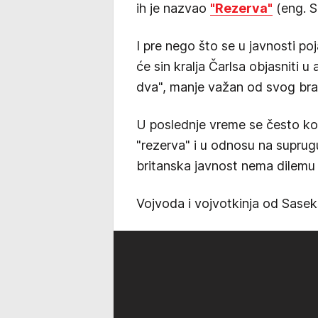
ih je nazvao
"Rezerva"
(eng. Sp
I pre nego što se u javnosti poj
će sin kralja Čarlsa objasniti u
dva", manje važan od svog bra
U poslednje vreme se često ko
"rezerva" i u odnosu na supru
britanska javnost nema dilemu 
Vojvoda i vojvotkinja od Sasek