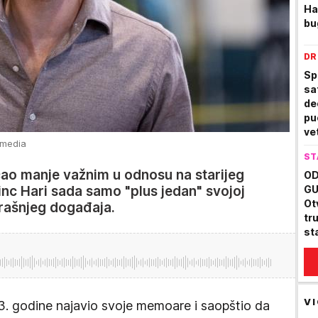
Ha
bu
DR
Sp
sa
de
pu
ve
imedia
ST
ćao manje važnim u odnosu na starijeg
OD
inc Hari sada samo "plus jedan" svojoj
GU
Ot
erašnjeg događaja.
tr
st
VI
. godine najavio svoje memoare i saopštio da