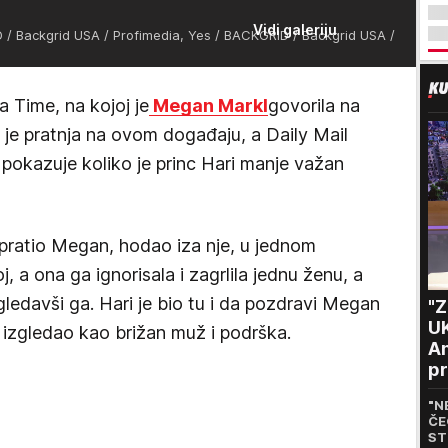
Vidi galeriju
/ Backgrid USA / Profimedia, Yes / BACKGRID / Backgrid USA /
 Time, na kojoj je
Megan Markl
govorila na
j je pratnja na ovom događaju, a Daily Mail
 pokazuje koliko je princ Hari manje važan
e pratio Megan, hodao iza nje, u jednom
 a ona ga ignorisala i zagrlila jednu ženu, a
edavši ga. Hari je bio tu i da pozdravi Megan
"
U
e izgledao kao brižan muž i podrška.
An
pr
m
"N
ČE
ST