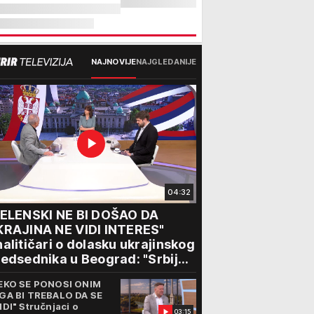
NAJNOVIJE
NAJGLEDANIJE
04:32
ZELENSKI NE BI DOŠAO DA
KRAJINA NE VIDI INTERES"
alitičari o dolasku ukrajinskog
edsednika u Beograd: "Srbija
ože da razgovara sa svima"
EKO SE PONOSI ONIM
GA BI TREBALO DA SE
IDI" Stručnjaci o
03:15