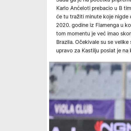
Karlo Anćeloti prebacio u B timu
će tu tražiti minute koje nigde
2020. godine iz Flamenga u kom
tom momentu je već imao skoro
Brazila. Očekivale su se velike
upravo za Kastilju poslat je na 