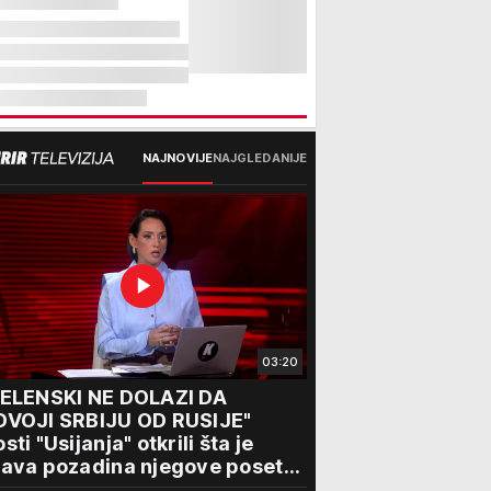
NAJNOVIJE
NAJGLEDANIJE
03:20
ZELENSKI NE DOLAZI DA
DVOJI SRBIJU OD RUSIJE"
sti "Usijanja" otkrili šta je
ava pozadina njegove posete
eogradu