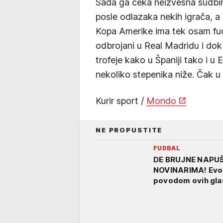
Sada ga čeka neizvesna sudbina
posle odlazaka nekih igrača, a
Kopa Amerike ima tek osam fud
odbrojani u Real Madridu i dok V
trofeje kako u Španiji tako i u
nekoliko stepenika niže. Čak u 
Kurir sport /
Mondo
NE PROPUSTITE
FUDBAL
DE BRUJNE NAPU
NOVINARIMA! Evo š
povodom ovih gla