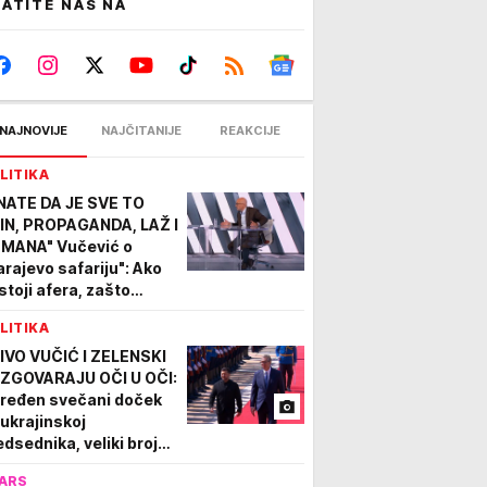
ATITE NAS NA
NAJNOVIJE
NAJČITANIJE
REAKCIJE
LITIKA
NATE DA JE SVE TO
IN, PROPAGANDA, LAŽ I
MANA" Vučević o
arajevo safariju": Ako
stoji afera, zašto
čića niste procesuirali
LITIKA
 priveli licu pravde?
IVO VUČIĆ I ZELENSKI
ZGOVARAJU OČI U OČI:
iređen svečani doček
 ukrajinskoj
edsednika, veliki broj
rdista ispred Palate
ARS
bija (FOTO)