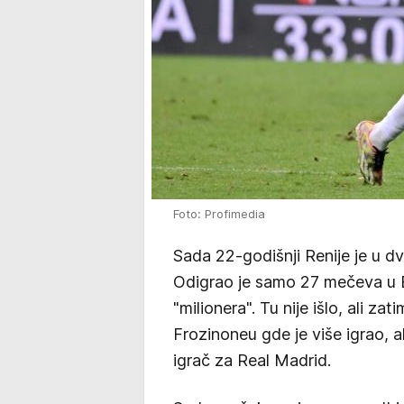
Foto: Profimedia
Sada 22-godišnji Renije je u d
Odigrao je samo 27 mečeva u B
"milionera". Tu nije išlo, ali za
Frozinoneu gde je više igrao, a
igrač za Real Madrid.