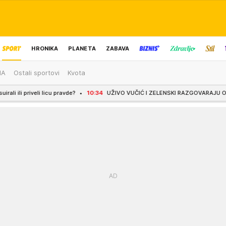
HRONIKA
PLANETA
ZABAVA
MA
Ostali sportovi
Kvota
IZBOR UREDNIKA
avde?
10:34
UŽIVO VUČIĆ I ZELENSKI RAZGOVARAJU OČI U OČI: Priređen svečani