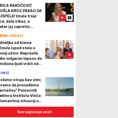
RICA RAKOČEVIĆ
OŠLA KROZ PAKAO DA
 USPELA! Imala troje
ce, dala otkaz, a
ekar joj zapretio:
duzeće nam decu“
NIMLJIVOSTI
diteljka od blama
čnula ispod stola u
isiji uživo: Napravila
liko vulgaran lapsus da
miliona ljudi vrišti od
eha
FOBIZ
rošimo struju kao zimi,
ramo da pronađemo
ternativu" Pomoćnik
rektora Instituta Vinča
alamantnoj situaciji u
iji i regionu
Sve najnovije vesti