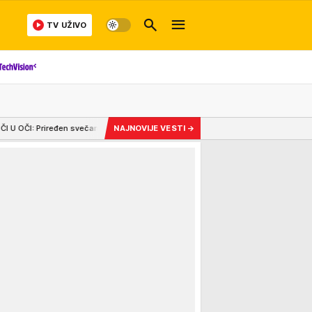
TV UŽIVO
 doček za ukrajinskoj predsednika, veliki broj gardista ispred Palate Srbija (
NAJNOVIJE VESTI
→