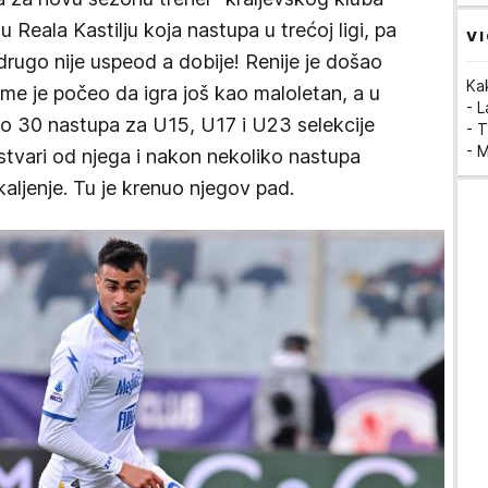
 Reala Kastilju koja nastupa u trećoj ligi, pa
VI
 drugo nije uspeod a dobije! Renije je došao
Ka
e je počeo da igra još kao maloletan, a u
- 
 30 nastupa za U15, U17 i U23 selekcije
- T
- 
 stvari od njega i nakon nekoliko nastupa
kaljenje. Tu je krenuo njegov pad.