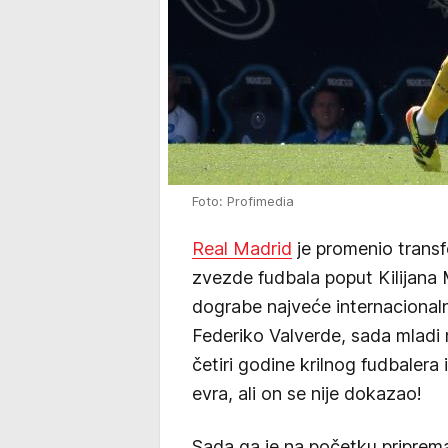
Foto: Profimedia
Real Madrid
je promenio transf
zvezde fudbala poput Kilijan
dograbe najveće internacionalne
Federiko Valverde, sada mladi 
četiri godine krilnog fudbalera 
evra, ali on se nije dokazao!
Sada ga je na početku priprem