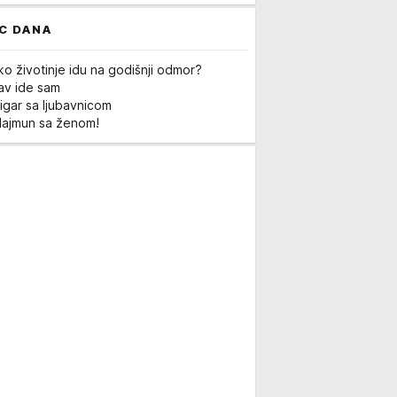
C DANA
ko životinje idu na godišnji odmor?
Lav ide sam
igar sa ljubavnicom
Majmun sa ženom!