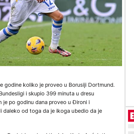
ve godine koliko je proveo u Borusiji Dortmund.
undesligi i skupio 399 minuta u dresu
tim je po godinu dana proveo u Đironi i
li daleko od toga da je ikoga ubedio da je