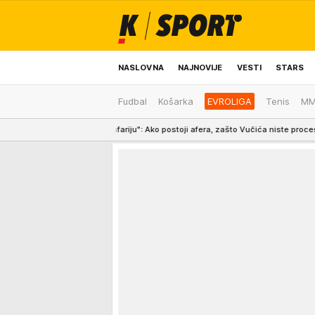
NASLOVNA
NAJNOVIJE
VESTI
STARS
Fudbal
Košarka
EVROLIGA
Tenis
M
ODRŽIVA BUDUĆNOST
REGION
NEWS
afariju": Ako postoji afera, zašto Vučića niste procesuirali ili priveli licu pr