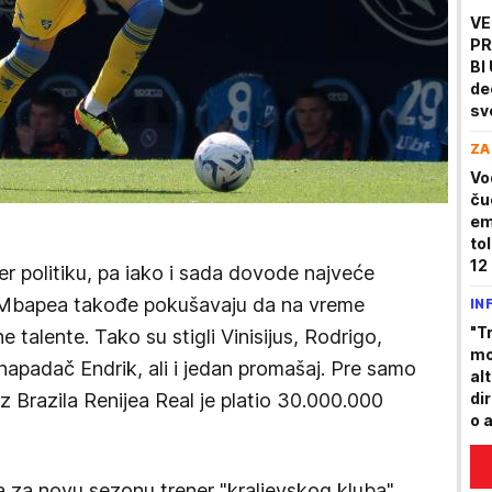
VE
PR
BI
de
sv
"O
ZA
Vo
ču
em
to
12 
er politiku, pa iako i sada dovode najveće
sm
a Mbapea takođe pokušavaju da na vreme
IN
"T
 talente. Tako su stigli Vinisijus, Rodrigo,
mo
napadač Endrik, ali i jedan promašaj. Pre samo
al
iz Brazila Renijea Real je platio 30.000.000
di
o 
Srb
a za novu sezonu trener "kraljevskog kluba"