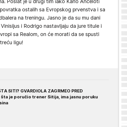
. Poslat je u drugi tim iako Karlo Anćeloti
 povratka ostalih sa Evropskog prvenstva i sa
balera na treningu. Jasno je da su mu dani
inisijus i Rodrigo nastavljaju da jure titule i
 Evropi sa Realom, on će morati da se spusti
treću ligu!
ŠTA SITI? GVARDIOLA ZAGRMEO PRED
ta je poručio trener Sitija, ima jasnu poruku
sina