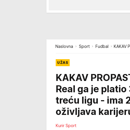
Naslovna
Sport
Fudbal
KAKAV 
UŽAS
KAKAV PROPAST
Real ga je plati
treću ligu - ima
oživljava karijer
Kurir Sport