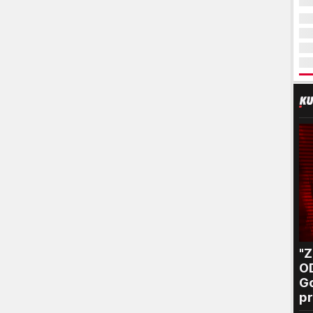
"
O
Go
pr
B