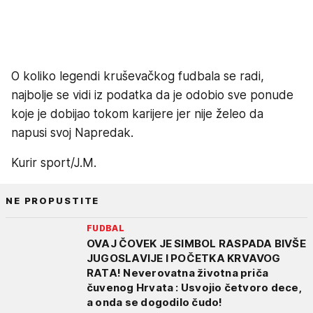
O koliko legendi kruševačkog fudbala se radi,
najbolje se vidi iz podatka da je odobio sve ponude
koje je dobijao tokom karijere jer nije želeo da
napusi svoj Napredak.
Kurir sport/J.M.
NE PROPUSTITE
FUDBAL
OVAJ ČOVEK JE SIMBOL RASPADA BIVŠE
JUGOSLAVIJE I POČETKA KRVAVOG
RATA! Neverovatna životna priča
čuvenog Hrvata : Usvojio četvoro dece,
a onda se dogodilo čudo!