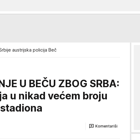
Srbije austrijska policija Beč
JE U BEČU ZBOG SRBA:
ija u nikad većem broju
 stadiona
Komentariši