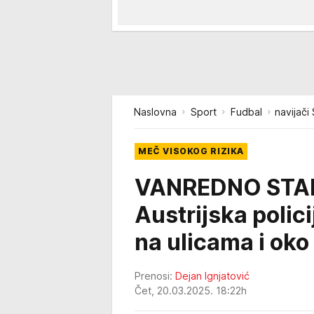
Naslovna
Sport
Fudbal
navijači 
MEČ VISOKOG RIZIKA
VANREDNO STAN
Austrijska polic
na ulicama i oko
Prenosi:
Dejan Ignjatović
Čet, 20.03.2025. 18:22h