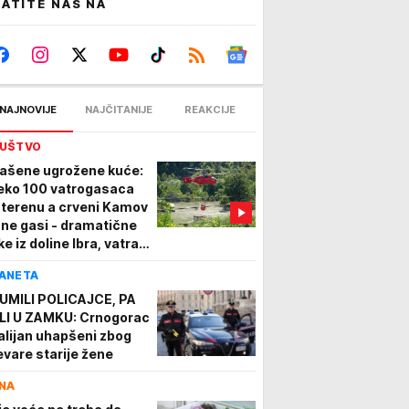
ATITE NAS NA
NAJNOVIJE
NAJČITANIJE
REAKCIJE
UŠTVO
ašene ugrožene kuće:
eko 100 vatrogasaca
 terenu a crveni Kamov
 ne gasi - dramatične
ke iz doline Ibra, vatra
hvatila 80 hektara
ANETA
me (FOTO)(VIDEO
UMILI POLICAJCE, PA
LI U ZAMKU: Crnogorac
Italijan uhapšeni zbog
evare starije žene
NA