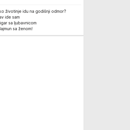
ko životinje idu na godišnji odmor?
Lav ide sam
igar sa ljubavnicom
Majmun sa ženom!