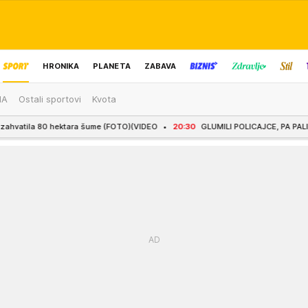
HRONIKA
PLANETA
ZABAVA
MA
Ostali sportovi
Kvota
IZBOR UREDNIKA
hektara šume (FOTO)(VIDEO
20:30
GLUMILI POLICAJCE, PA PALI U ZAMKU: Crnogo