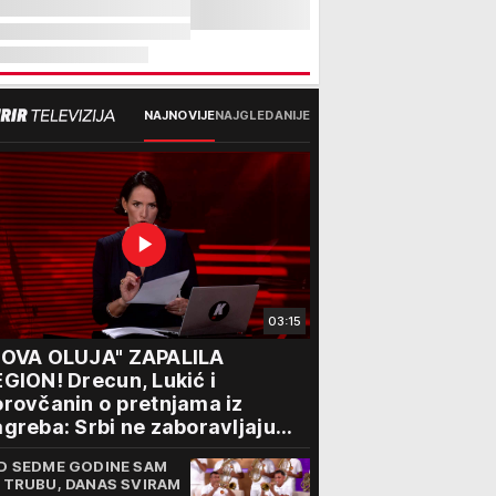
NAJNOVIJE
NAJGLEDANIJE
03:15
NOVA OLUJA" ZAPALILA
GION! Drecun, Lukić i
rovčanin o pretnjama iz
greba: Srbi ne zaboravljaju
rogon
D SEDME GODINE SAM
 TRUBU, DANAS SVIRAM