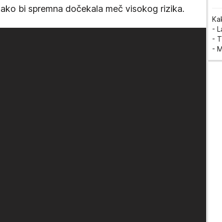
 kako bi spremna dočekala meč visokog rizika.
Ka
- 
- T
- 