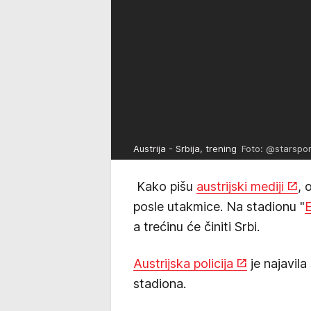
Austrija - Srbija, trening
Foto: @starspor
Kako pišu
austrijski mediji
, 
posle utakmice. Na stadionu "
E
a trećinu će činiti Srbi.
Austrijska policija
je najavila
stadiona.