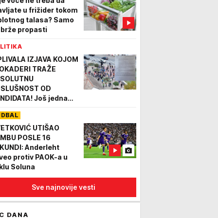
je voće ne treba da
avljate u frižider tokom
plotnog talasa? Samo
 brže propasti
LITIKA
PLIVALA IZJAVA KOJOM
OKADERI TRAŽE
SOLUTNU
SLUŠNOST OD
NDIDATA! Još jedna
uda ideja, pitanje je
UDBAL
mo - ko će im uopšte
tati za ovakvu listu?!
ETKOVIĆ UTIŠAO
MBU POSLE 16
KUNDI: Anderleht
veo protiv PAOK-a u
klu Soluna
Sve najnovije vesti
C DANA