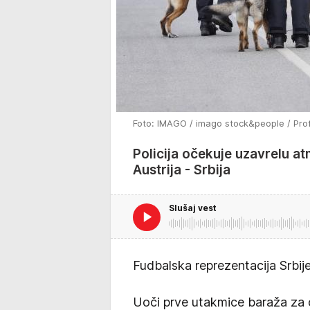
Foto: IMAGO / imago stock&people / Pro
Policija očekuje uzavrelu a
Austrija - Srbija
Slušaj vest
Fudbalska reprezentacija Srbij
Uoči prve utakmice baraža za op