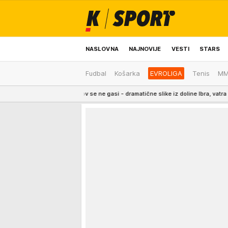
NASLOVNA
NAJNOVIJE
VESTI
STARS
Fudbal
Košarka
EVROLIGA
Tenis
M
ODRŽIVA BUDUĆNOST
REGION
NEWS
crveni Kamov se ne gasi - dramatične slike iz doline Ibra, vatra zahvatila 80 