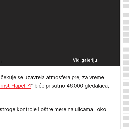
Vidi galeriju
t
očekuje se uzavrela atmosfera pre, za vreme i
rnst Hapel
" biće prisutno 46.000 gledalaca,
 stroge kontrole i oštre mere na ulicama i oko