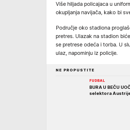
Više hiljada policajaca u unifor
okupljanja navijača, kako bi s
Područje oko stadiona proglaš
pretres. Ulazak na stadion bi
se pretrese odeća i torba. U s
ulaz, napominju iz policije.
NE PROPUSTITE
FUDBAL
BURA U BEČU UOČI
selektora Austrij