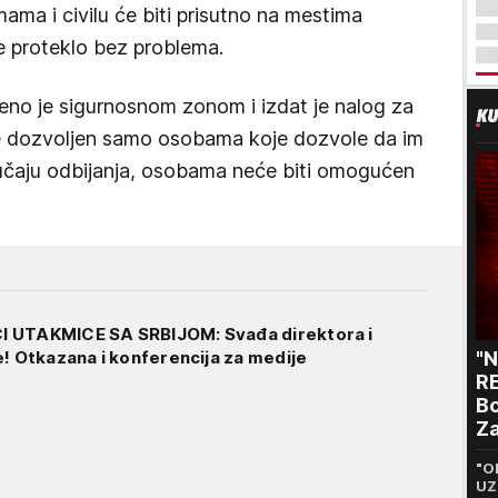
mama i civilu će biti prisutno na mestima
ve proteklo bez problema.
eno je sigurnosnom zonom i izdat je nalog za
će dozvoljen samo osobama koje dozvole da im
lučaju odbijanja, osobama neće biti omogućen
 UTAKMICE SA SRBIJOM: Svađa direktora i
e! Otkazana i konferencija za medije
"
RE
Bo
Za
p
"O
UZ