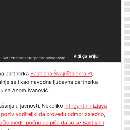
Vidi galeriju
: ScreenshotInstagram/anaivanovic
na partnerka
Bastijana Švajnštajgera
,
minje se i kao navodna ljubavna partnerka
aku sa Anom Ivanović.
ašanja u javnosti. Nekoliko
intrigantnih izjava
 poziv voditeljki da provedu odmor zajedno
,
čki mediji počnu da pišu da su se Bastijan i