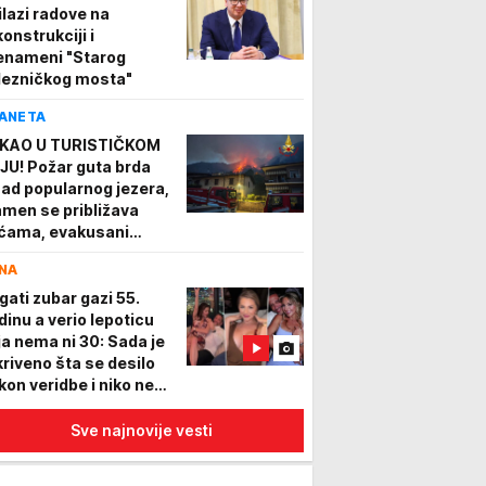
ilazi radove na
konstrukciji i
enameni "Starog
lezničkog mosta"
ANETA
KAO U TURISTIČKOM
JU! Požar guta brda
nad popularnog jezera,
amen se približava
ćama, evakusani
isti, aktivirani i
NA
ikopteri i avioni
IDEO)
gati zubar gazi 55.
dinu a verio lepoticu
ja nema ni 30: Sada je
kriveno šta se desilo
kon veridbe i niko ne
že da veruje
Sve najnovije vesti