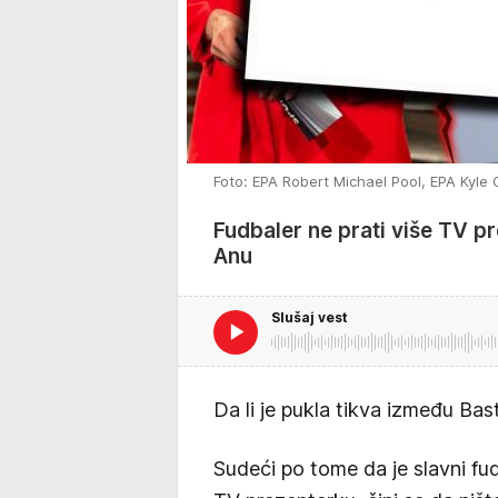
Foto: EPA Robert Michael Pool, EPA Kyle G
Fudbaler ne prati više TV pr
Anu
Slušaj vest
Da li je pukla tikva između Bas
Sudeći po tome da je slavni fu