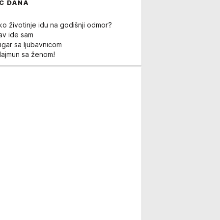
C DANA
ko životinje idu na godišnji odmor?
Lav ide sam
igar sa ljubavnicom
Majmun sa ženom!