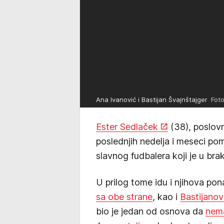
Ana Ivanović i Bastijan Švajnštajger
Foto
Ester Sedlaček
(38), poslov
poslednjih nedelja i meseci po
slavnog fudbalera koji je u br
U prilog tome idu i njihova pon
sa obe strane
, kao i
Bastijanov
bio je jedan od osnova da
nema