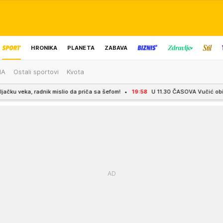
HRONIKA
PLANETA
ZABAVA
MA
Ostali sportovi
Kvota
IZBOR UREDNIKA
dnik mislio da priča sa šefom!
19:58
U 11.30 ČASOVA Vučić obilazi radove na 