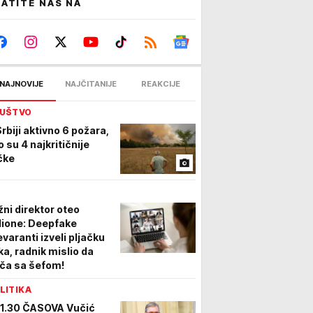
ATITE NAS NA
NAJNOVIJE
NAJČITANIJE
REAKCIJE
UŠTVO
Srbiji aktivno 6 požara,
o su 4 najkritičnije
čke
žni direktor oteo
lione: Deepfake
evaranti izveli pljačku
ka, radnik mislio da
iča sa šefom!
LITIKA
11.30 ČASOVA Vučić