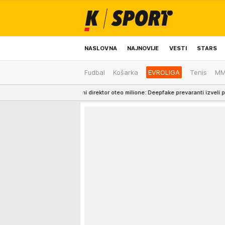
NASLOVNA
NAJNOVIJE
VESTI
STARS
Fudbal
Košarka
EVROLIGA
Tenis
M
ODRŽIVA BUDUĆNOST
REGION
NEWS
20:00
Lažni direktor oteo milione: Deepfake prevaranti izveli pljačku veka, ra