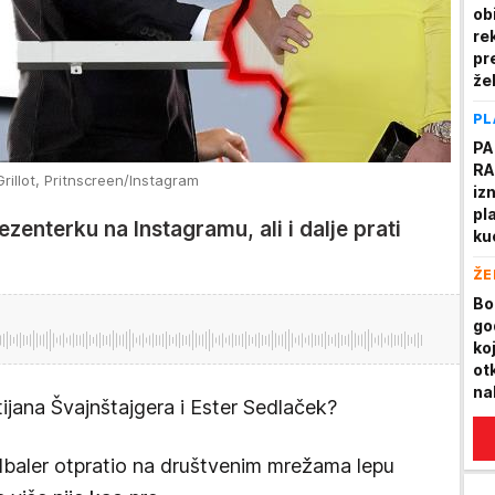
ob
re
pr
že
PL
PA
RA
rillot, Pritnscreen/Instagram
iz
pl
ezenterku na Instagramu, ali i dalje prati
ku
tur
ŽE
hel
(V
Bo
go
ko
ot
na
tijana Švajnštajgera i Ester Sedlaček?
mo
dbaler otpratio na društvenim mrežama lepu