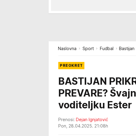
Naslovna
Sport
Fudbal
Bastijan
PREOKRET
BASTIJAN PRIK
PREVARE? Švajnš
voditeljku Ester
Prenosi:
Dejan Ignjatović
Pon, 28.04.2025. 21:08h