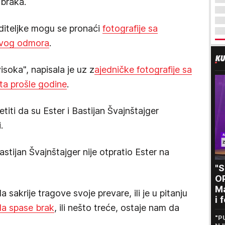
braka.
diteljke mogu se pronaći
fotografije sa
novog odmora
.
isoka", napisala je uz z
ajedničke fotografije sa
rta prošle godine
.
iti da su Ester i Bastijan Švajnštajger
.
astijan Švajnštajger nije otpratio Ester na
"
O
Ma
a sakrije tragove svoje prevare, ili je u pitanju
i 
da spase brak
, ili nešto treće, ostaje nam da
kr
"P
n