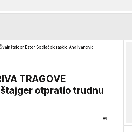
 Švajnštajger Ester Sedlaček raskid Ana Ivanović
RIVA TRAGOVE
tajger otpratio trudnu
1