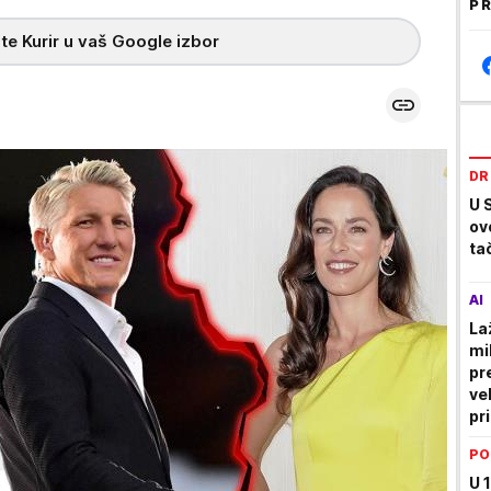
PR
te Kurir u vaš Google izbor
DR
U 
ov
ta
AI
La
mi
pr
ve
pr
PO
U 