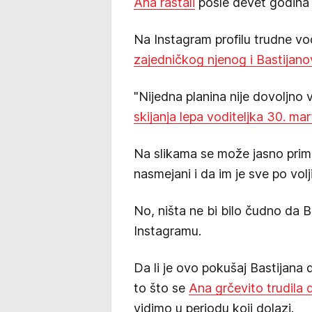
Ana rastali
posle devet godina 
Na Instagram profilu trudne vo
zajedničkog njenog i Bastija
"Nijedna planina nije dovoljno v
skijanja lepa voditeljka 30. ma
Na slikama se može jasno primet
nasmejani i da im je sve po volji
No, ništa ne bi bilo čudno da B
Instagramu.
Da li je ovo pokušaj Bastijana d
to što se
Ana grčevito trudila 
vidimo u periodu koji dolazi.