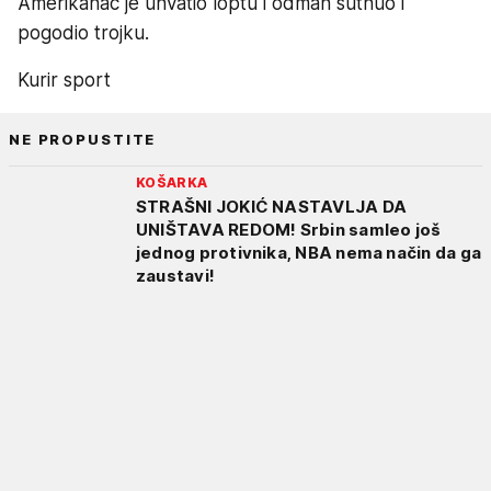
Amerikanac je uhvatio loptu i odmah šutnuo i
pogodio trojku.
Kurir sport
NE PROPUSTITE
KOŠARKA
STRAŠNI JOKIĆ NASTAVLJA DA
UNIŠTAVA REDOM! Srbin samleo još
jednog protivnika, NBA nema način da ga
zaustavi!