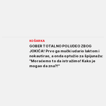
KOŠARKA
GOBER TOTALNO POLUDEO ZBOG
JOKIĆA! Prvo ga mučki udario laktom i
nokautirao, a onda optužio za špijunažu:
"Moraćemo to da istražimo! Kako je
mogao da zna?!"