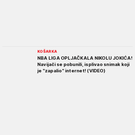
KOŠARKA
NBA LIGA OPLJAČKALA NIKOLU JOKIĆA!
Navijači se pobunili, isplivao snimak koji
je "zapalio" internet! (VIDEO)