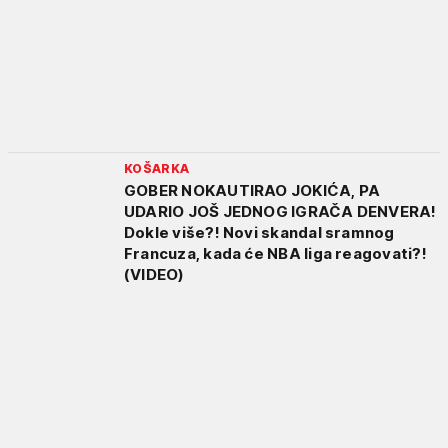
KOŠARKA
GOBER NOKAUTIRAO JOKIĆA, PA
UDARIO JOŠ JEDNOG IGRAČA DENVERA!
Dokle više?! Novi skandal sramnog
Francuza, kada će NBA liga reagovati?!
(VIDEO)