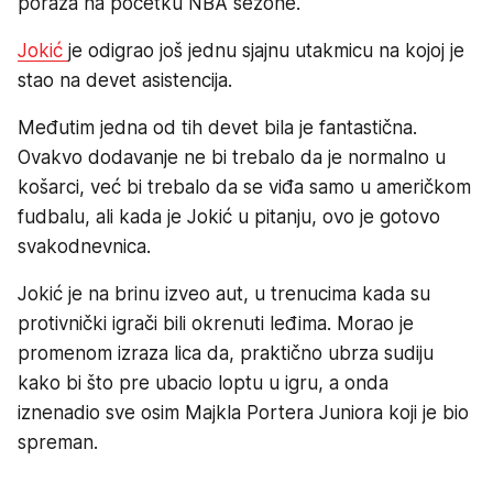
poraza na početku NBA sezone.
Jokić
je odigrao još jednu sjajnu utakmicu na kojoj je
stao na devet asistencija.
Međutim jedna od tih devet bila je fantastična.
Ovakvo dodavanje ne bi trebalo da je normalno u
košarci, već bi trebalo da se viđa samo u američkom
fudbalu, ali kada je Jokić u pitanju, ovo je gotovo
svakodnevnica.
Jokić je na brinu izveo aut, u trenucima kada su
protivnički igrači bili okrenuti leđima. Morao je
promenom izraza lica da, praktično ubrza sudiju
kako bi što pre ubacio loptu u igru, a onda
iznenadio sve osim Majkla Portera Juniora koji je bio
spreman.