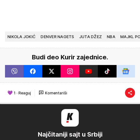
NIKOLA JOKIĆ
DENVER NAGETS
JUTA DŽEZ
NBA
MAJKL PO
Budi deo Kurir zajednice.
1
·
Reaguj
Komentariši
Najčitaniji sajt u Srbiji