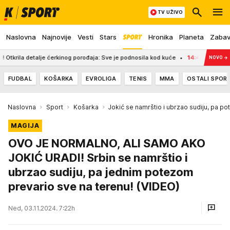
TV UŽIVO
Naslovna
Najnovije
Vesti
Stars
Hronika
Planeta
Zaba
a detalje ćerkinog porođaja: Sve je podnosila kod kuće
14:49
Svi govore o n
NOVO
→
FUDBAL
KOŠARKA
EVROLIGA
TENIS
MMA
OSTALI SPOR
Naslovna
Sport
Košarka
Jokić se namrštio i ubrzao sudiju, pa p
MAGIJA
OVO JE NORMALNO, ALI SAMO AKO
JOKIĆ URADI! Srbin se namrštio i
ubrzao sudiju, pa jednim potezom
prevario sve na terenu! (VIDEO)
Ned, 03.11.2024. 7:22h