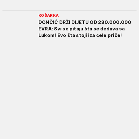
KOŠARKA
DONČIĆ DRŽI DIJETU OD 230.000.000
EVRA: Svi se pitaju šta se dešava sa
Lukom! Evo šta stoji iza cele priče!