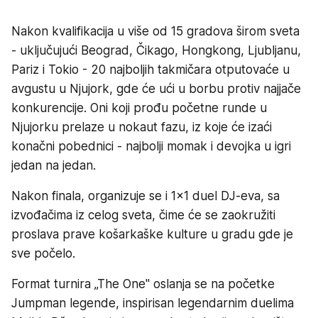
Nakon kvalifikacija u više od 15 gradova širom sveta
- uključujući Beograd, Čikago, Hongkong, Ljubljanu,
Pariz i Tokio - 20 najboljih takmičara otputovaće u
avgustu u Njujork, gde će ući u borbu protiv najjače
konkurencije. Oni koji prođu početne runde u
Njujorku prelaze u nokaut fazu, iz koje će izaći
konačni pobednici - najbolji momak i devojka u igri
jedan na jedan.
Nakon finala, organizuje se i 1x1 duel DJ-eva, sa
izvođačima iz celog sveta, čime će se zaokružiti
proslava prave košarkaške kulture u gradu gde je
sve počelo.
Format turnira „The One" oslanja se na početke
Jumpman legende, inspirisan legendarnim duelima