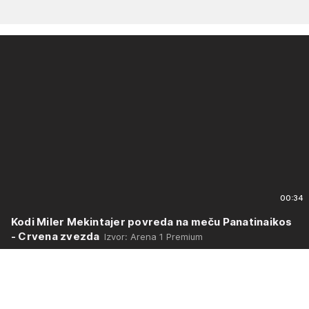
00:34
Kodi Miler Mekintajer povreda na meču Panatinaikos
- Crvena zvezda
Izvor: Arena 1 Premium