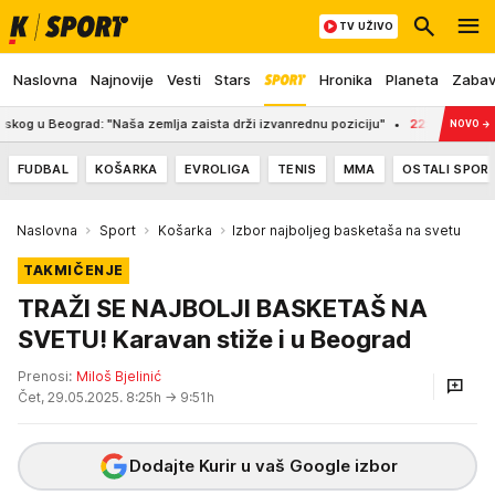
TV UŽIVO
Naslovna
Najnovije
Vesti
Stars
Hronika
Planeta
Zaba
Beograd: "Naša zemlja zaista drži izvanrednu poziciju"
22:12
SAŠA LUKIĆ P
NOVO
→
FUDBAL
KOŠARKA
EVROLIGA
TENIS
MMA
OSTALI SPOR
Naslovna
Sport
Košarka
Izbor najboljeg basketaša na svetu
TAKMIČENJE
TRAŽI SE NAJBOLJI BASKETAŠ NA
SVETU! Karavan stiže i u Beograd
Prenosi:
Miloš Bjelinić
Čet, 29.05.2025. 8:25h
→ 9:51h
Dodajte Kurir u vaš Google izbor