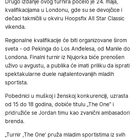
Drugo izdanje ovog turnira počelo je 24. maja,
kvalifikacijama u Londonu, gde su se devojčice i
dečaci takmičili u okviru Hoopsfix All Star Classic
vikenda.
Regionalne kvalifikacije će biti organizovane širom
sveta - od Pekinga do Los Anđelesa, od Manile do
Londona. Finalni turnir iz Njujorka biće prenošen
uživo u avgustu, a publika će imati priliku da isprati
spektakularne duele najtalentovanijih mladih
sportista.
Pobednici u muškoj i ženskoj konkurenciji, uzrasta
od 15 do 18 godina, dobiće titulu „The One" i
pridružiće se Jordan timu kao zvanični ambasadori
brenda.
„Turnir ,The One' pruža mladim sportistima iz svih