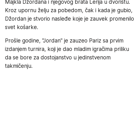
Majkla Džordana i njegovog brata Lerija u dvorištu.
Kroz upornu želju za pobedom, čak i kada je gubio,
Džordan je stvorio nasleđe koje je zauvek promenilo
svet košarke.
Prošle godine, "Jordan" je zauzeo Pariz sa prvim
izdanjem turnira, koji je dao mladim igračima priliku
da se bore za dostojanstvo u jedinstvenom
takmičenju.