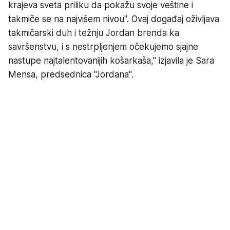
krajeva sveta priliku da pokažu svoje veštine i
takmiče se na najvišem nivou". Ovaj događaj oživljava
takmičarski duh i težnju Jordan brenda ka
savršenstvu, i s nestrpljenjem očekujemo sjajne
nastupe najtalentovanijih košarkaša," izjavila je Sara
Mensa, predsednica "Jordana".