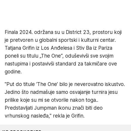
Finala 2024. održana su u District 23, prostoru koji
je pretvoren u globalni sportski i kulturni centar.
Tatjana Grifin iz Los Anđelesa i Stiv Ba iz Pariza
poneli su titulu „The One“, oduševivši sve svojim
nastupima i postavivši standard za takmičare ove
godine.
"Put do titule ‘The One’ bilo je neverovatno iskustvo.
Jedino što nadmašuje samo osvajanje turnira jesu
prilike koje su mi se otvorile nakon toga..
Predstavljati Jumpman ikonu znači biti deo
vrhunskog nasleđa," rekla je Grifin.