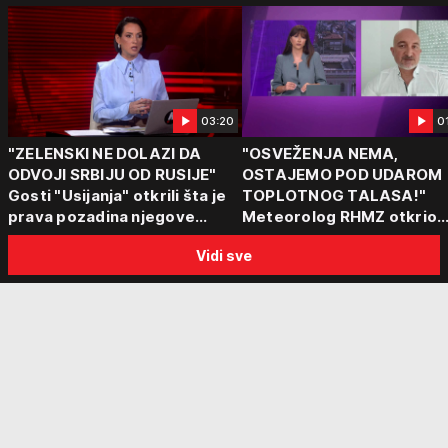
03:20
0
"ZELENSKI NE DOLAZI DA
"OSVEŽENJA NEMA,
ODVOJI SRBIJU OD RUSIJE"
OSTAJEMO POD UDAROM
Gosti "Usijanja" otkrili šta je
TOPLOTNOG TALASA!"
prava pozadina njegove
Meteorolog RHMZ otkrio
posete Beogradu
kakvo vreme nas čeka do
Vidi sve
kraja avgusta