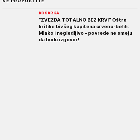
NE PROPUSTITE
KOŠARKA
"ZVEZDA TOTALNO BEZ KRVI" Oštre
kritike bivšeg kapitena crveno-belih:
Mlako i negledljivo - povrede ne smeju
da budu izgovor!