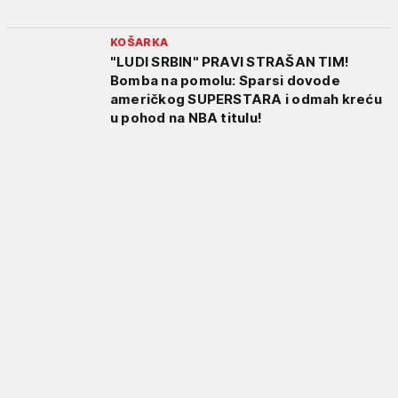
KOŠARKA
"LUDI SRBIN" PRAVI STRAŠAN TIM!
Bomba na pomolu: Sparsi dovode
američkog SUPERSTARA i odmah kreću
u pohod na NBA titulu!