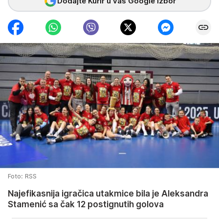
Dodajte Kurir u vaš Google izbor
Foto: RSS
Najefikasnija igračica utakmice bila je Aleksandra
Stamenić sa čak 12 postignutih golova