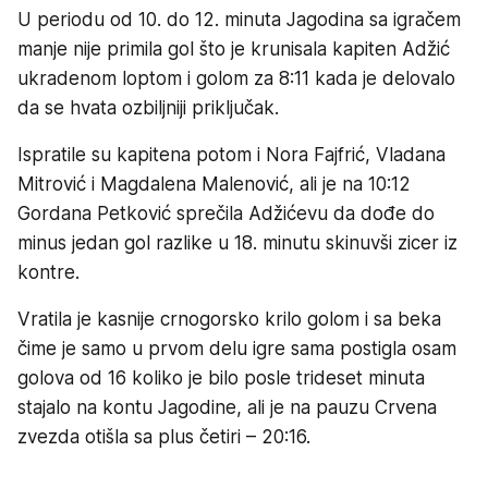
U periodu od 10. do 12. minuta Jagodina sa igračem
manje nije primila gol što je krunisala kapiten Adžić
ukradenom loptom i golom za 8:11 kada je delovalo
da se hvata ozbiljniji priključak.
Ispratile su kapitena potom i Nora Fajfrić, Vladana
Mitrović i Magdalena Malenović, ali je na 10:12
Gordana Petković sprečila Adžićevu da dođe do
minus jedan gol razlike u 18. minutu skinuvši zicer iz
kontre.
Vratila je kasnije crnogorsko krilo golom i sa beka
čime je samo u prvom delu igre sama postigla osam
golova od 16 koliko je bilo posle trideset minuta
stajalo na kontu Jagodine, ali je na pauzu Crvena
zvezda otišla sa plus četiri – 20:16.