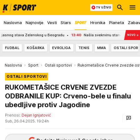
TV UŽIVO
Naslovna
Najnovije
Vesti
Stars
Hronika
Planeta
Zaba
ava Zelenskog u Beogradu
13:40
Našla svekrvinu staru fotografiju, a onda je
NOVO
→
FUDBAL
KOŠARKA
EVROLIGA
TENIS
MMA
OSTALI SPOR
Naslovna
Sport
Ostali sportovi
Rukometašice Crvene zvezde osv
OSTALI SPORTOVI
RUKOMETAŠICE CRVENE ZVEZDE
ODBRANILE KUP: Crveno-bele u finalu
ubedljive protiv Jagodine
Prenosi:
Dejan Ignjatović
Sub, 26.04.2025. 19:24h