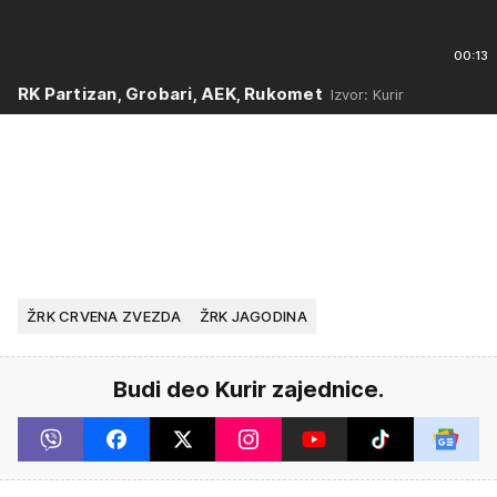
00:13
RK Partizan, Grobari, AEK, Rukomet
Izvor: Kurir
ŽRK CRVENA ZVEZDA
ŽRK JAGODINA
Budi deo Kurir zajednice.