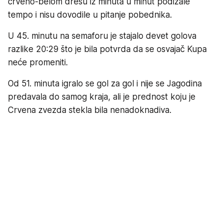
crveno-belom dresu iz minuta u minut podizale
tempo i nisu dovodile u pitanje pobednika.
U 45. minutu na semaforu je stajalo devet golova
razlike 20:29 što je bila potvrda da se osvajač Kupa
neće promeniti.
Od 51. minuta igralo se gol za gol i nije se Jagodina
predavala do samog kraja, ali je prednost koju je
Crvena zvezda stekla bila nenadoknadiva.