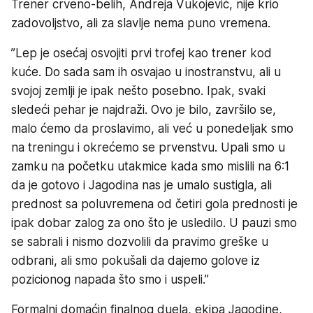
Trener crveno-belih, Andreja Vukojević, nije krio
zadovoljstvo, ali za slavlje nema puno vremena.
”Lep je osećaj osvojiti prvi trofej kao trener kod
kuće. Do sada sam ih osvajao u inostranstvu, ali u
svojoj zemlji je ipak nešto posebno. Ipak, svaki
sledeći pehar je najdraži. Ovo je bilo, završilo se,
malo ćemo da proslavimo, ali već u ponedeljak smo
na treningu i okrećemo se prvenstvu. Upali smo u
zamku na početku utakmice kada smo mislili na 6:1
da je gotovo i Jagodina nas je umalo sustigla, ali
prednost sa poluvremena od četiri gola prednosti je
ipak dobar zalog za ono što je usledilo. U pauzi smo
se sabrali i nismo dozvolili da pravimo greške u
odbrani, ali smo pokušali da dajemo golove iz
pozicionog napada što smo i uspeli.”
Formalni domaćin finalnog duela, ekipa Jagodine,