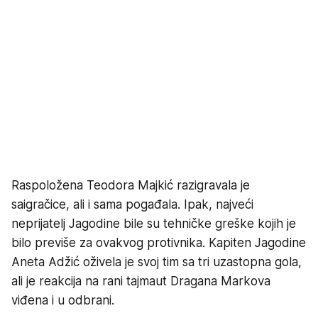
Raspoložena Teodora Majkić razigravala je
saigračice, ali i sama pogađala. Ipak, najveći
neprijatelj Jagodine bile su tehničke greške kojih je
bilo previše za ovakvog protivnika. Kapiten Jagodine
Aneta Adžić oživela je svoj tim sa tri uzastopna gola,
ali je reakcija na rani tajmaut Dragana Markova
viđena i u odbrani.