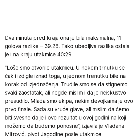
Dva minuta pred kraja ona je bila maksimalna, 11
golova razlike – 39:28. Tako ubedljiva razlika ostala
je i na kraju utakmice 40:29.
”Loše smo otvorile utakmicu. U nekom trnutku se
čak i izdigle iznad toga, u jednom trenutku bile na
korak od izjednačenja. Trudile smo se da stignemo
svaki zaostatak, ali negde mislim i da je neiskustvo
presudilo. Mlada smo ekipa, nekim devojkama je ovo
prvo finale. Sada su vruće glave, ali mislim da ćemo
biti svesne da je i ovo rezultat u ovoj godini na koji
možemo da budemo ponosne”, izjavila je Vladana
Mitrović, pivot Jagodine posle utakmice.