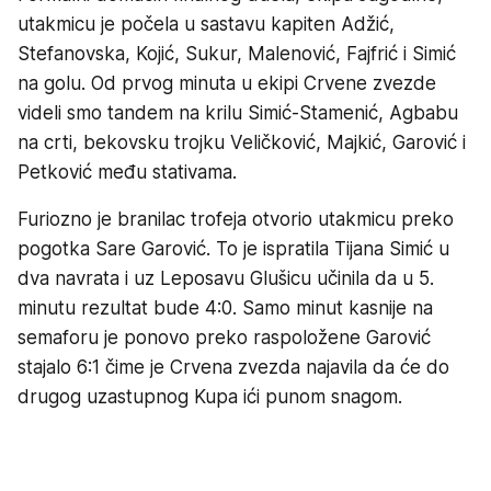
utakmicu je počela u sastavu kapiten Adžić,
Stefanovska, Kojić, Sukur, Malenović, Fajfrić i Simić
na golu. Od prvog minuta u ekipi Crvene zvezde
videli smo tandem na krilu Simić-Stamenić, Agbabu
na crti, bekovsku trojku Veličković, Majkić, Garović i
Petković među stativama.
Furiozno je branilac trofeja otvorio utakmicu preko
pogotka Sare Garović. To je ispratila Tijana Simić u
dva navrata i uz Leposavu Glušicu učinila da u 5.
minutu rezultat bude 4:0. Samo minut kasnije na
semaforu je ponovo preko raspoložene Garović
stajalo 6:1 čime je Crvena zvezda najavila da će do
drugog uzastupnog Kupa ići punom snagom.