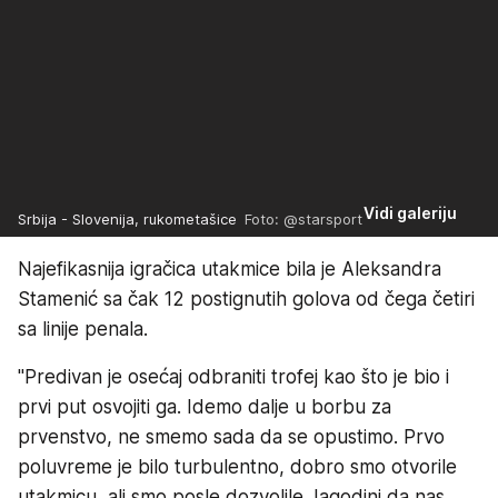
Vidi galeriju
Srbija - Slovenija, rukometašice
Foto: @starsport
Najefikasnija igračica utakmice bila je Aleksandra
Stamenić sa čak 12 postignutih golova od čega četiri
sa linije penala.
"Predivan je osećaj odbraniti trofej kao što je bio i
prvi put osvojiti ga. Idemo dalje u borbu za
prvenstvo, ne smemo sada da se opustimo. Prvo
poluvreme je bilo turbulentno, dobro smo otvorile
utakmicu, ali smo posle dozvolile Jagodini da nas