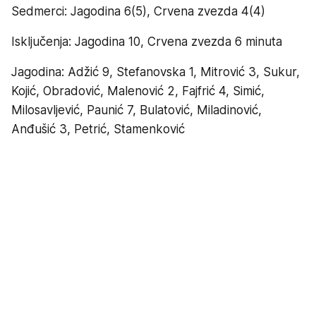
Sedmerci: Jagodina 6(5), Crvena zvezda 4(4)
Isključenja: Jagodina 10, Crvena zvezda 6 minuta
Jagodina: Adžić 9, Stefanovska 1, Mitrović 3, Sukur,
Kojić, Obradović, Malenović 2, Fajfrić 4, Simić,
Milosavljević, Paunić 7, Bulatović, Miladinović,
Anđušić 3, Petrić, Stamenković