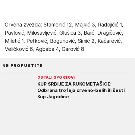
Crvena zvezda: Stamenić 12, Majkić 3, Radojičić 1,
Pavlović, Milosavljević, Glušica 3, Bajić, Dragičević,
Miletić 1, Petković, Bogunović, Simić 2, Kačarević,
Veličković 6, Agbaba 4, Garović 8
NE PROPUSTITE
OSTALI SPORTOVI
KUP SRBIJE ZA RUKOMETAŠICE:
Odbrana trofeja crveno-belih ili šesti
Kup Jagodine