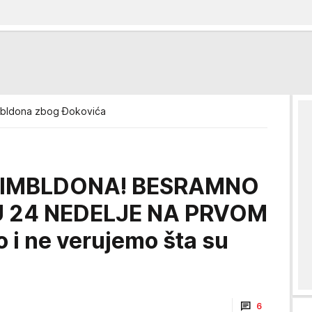
mbldona zbog Đokovića
VIMBLDONA! BESRAMNO
 24 NEDELJE NA PRVOM
i ne verujemo šta su
6