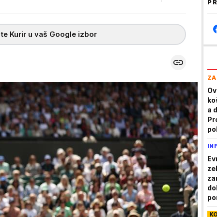
PR
te Kurir u vaš Google izbor
ZA
Ov
ko
a 
Pr
pol
IN
Ev
ze
za
do
po
K