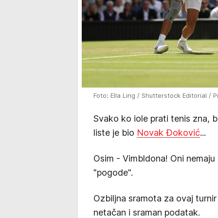
Foto: Ella Ling / Shutterstock Editorial / 
Svako ko iole prati tenis zna,
liste je bio
Novak Đoković
...
Osim - Vimbldona! Oni nemaju p
"pogode".
Ozbiljna sramota za ovaj turni
netačan i sraman podatak.