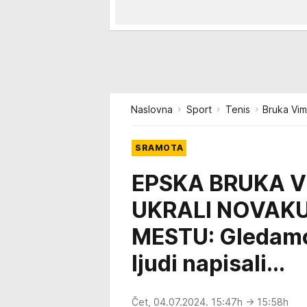
Naslovna
Sport
Tenis
Bruka Vi
SRAMOTA
EPSKA BRUKA 
UKRALI NOVAKU
MESTU: Gledamo 
ljudi napisali...
Čet, 04.07.2024. 15:47h
→ 15:58h