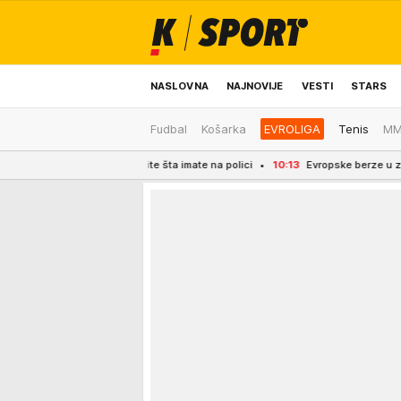
NASLOVNA
NAJNOVIJE
VESTI
STARS
Fudbal
Košarka
EVROLIGA
Tenis
M
ODRŽIVA BUDUĆNOST
REGION
NEWS
Proverite šta imate na polici
10:13
Evropske berze u zelenom četvrti dan zar