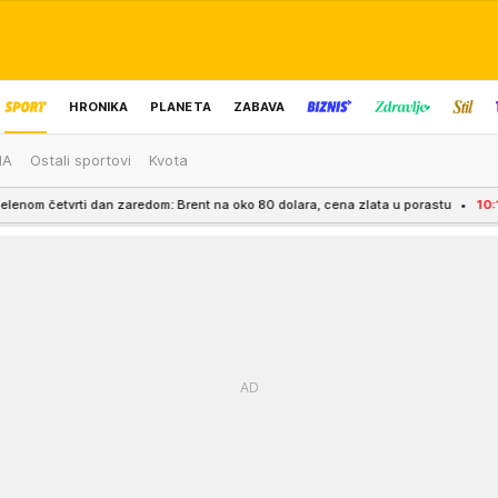
HRONIKA
PLANETA
ZABAVA
MA
Ostali sportovi
Kvota
IZBOR UREDNIKA
edom: Brent na oko 80 dolara, cena zlata u porastu
10:10
PARTIZAN GA HTEO, 