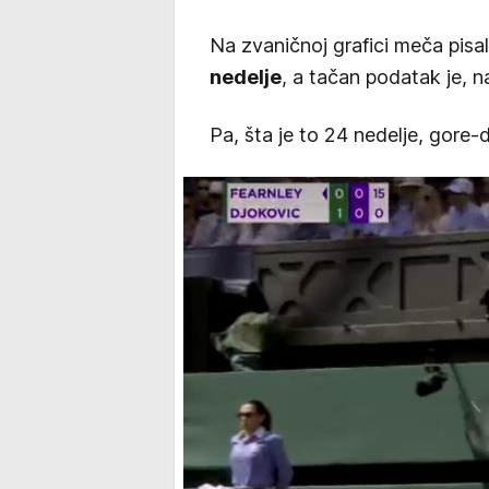
Na zvaničnoj grafici meča pisa
nedelje
, a tačan podatak je, 
Pa, šta je to 24 nedelje, gore-d