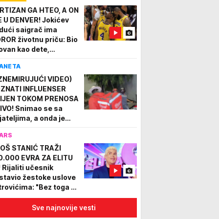
RTIZAN GA HTEO, A ON
E U DENVER! Jokićev
dući saigrač ima
ROR životnu priču: Bio
lovan kao dete,
oživeo pravi pakao, pa
ANETA
ehu našao u košarci!
ZNEMIRUJUĆI VIDEO)
ZNATI INFLUENSER
IJEN TOKOM PRENOSA
IVO! Snimao se sa
jateljima, a onda je
ledio BRUTALAN
ARS
pad!
OŠ STANIĆ TRAŽI
0.000 EVRA ZA ELITU
 Rijaliti učesnik
stavio žestoke uslove
trovićima: "Bez toga ne
azim"
Sve najnovije vesti