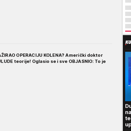
LAŽIRAO OPERACIJU KOLENA? Američki doktor
DE teorije! Oglasio se i sve OBJASNIO: To je
Du
na
te
up
"P