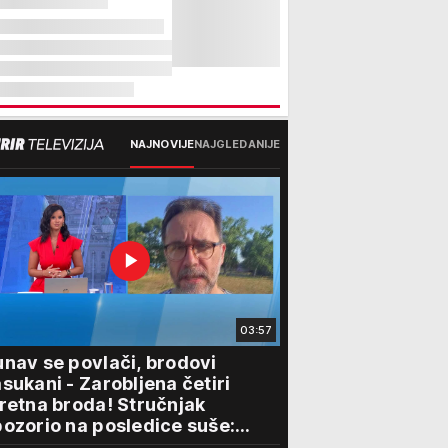
NAJNOVIJE
NAJGLEDANIJE
03:57
nav se povlači, brodovi
sukani - Zarobljena četiri
retna broda! Stručnjak
ozorio na posledice suše:
lovidba kroz Srbiju je najmanji