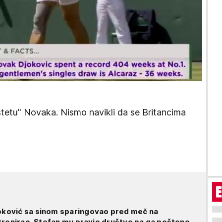
štetu" Novaka. Nismo navikli da se Britancima
ović sa sinom sparingovao pred meč na
trenirao, Stefan mu pravio društvo pa ga pošteno