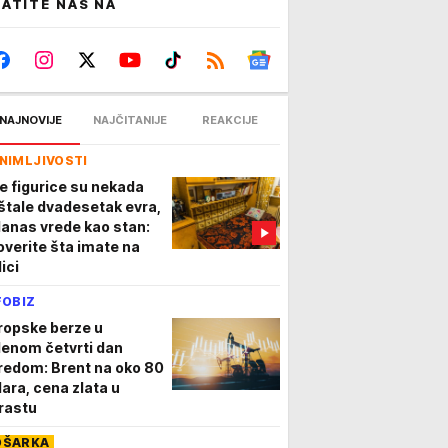
ATITE NAS NA
NAJNOVIJE
NAJČITANIJE
REAKCIJE
NIMLJIVOSTI
e figurice su nekada
štale dvadesetak evra,
danas vrede kao stan:
overite šta imate na
ici
FOBIZ
ropske berze u
lenom četvrti dan
redom: Brent na oko 80
lara, cena zlata u
rastu
OŠARKA