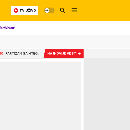
TV UŽIVO
A ON IDE U DENVER! Jokićev budući saigrač ima HOROR životnu priču: Bio silova
NAJNOVIJE VESTI
→