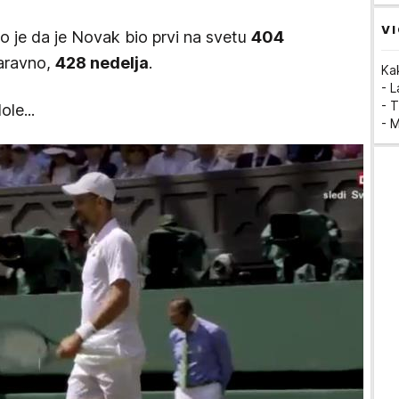
VI
lo je da je Novak bio prvi na svetu
404
naravno,
428 nedelja
.
Ka
- 
- T
ole...
- 