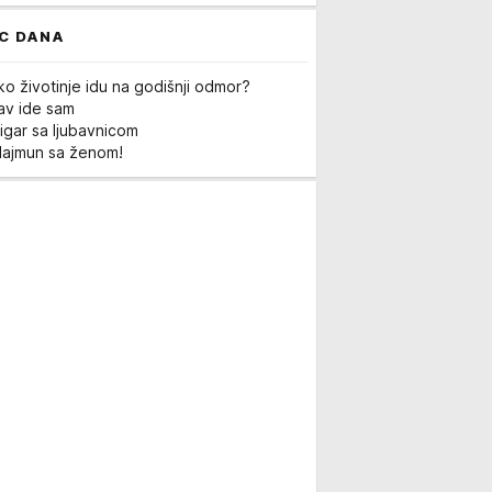
C DANA
ko životinje idu na godišnji odmor?
Lav ide sam
igar sa ljubavnicom
Majmun sa ženom!