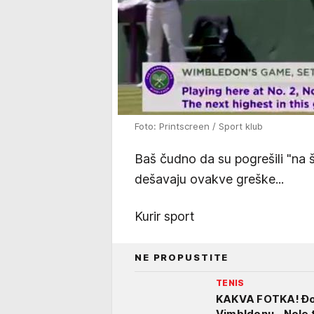
Foto: Printscreen / Sport klub
Baš čudno da su pogrešili "na 
dešavaju ovakve greške...
Kurir sport
NE PROPUSTITE
TENIS
KAKVA FOTKA! Đok
Vimbldonu - Nole 