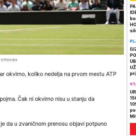
PA
ID
bu
HO
si
pr
PL
ut
(U
PO
Profimedia
UB
UŽ
 bar okvirno, koliko nedelja na prvom mestu ATP
pri
us
ST
na
UR
15
ojma. Čak ni okvirno nisu u stanju da
10!
po
Mi
ul
r je da u zvaničnom prenosu objavi potpuno