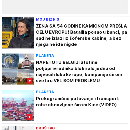
MOJ BIZNIS
ŽENA SA 54 GODINE KAMIONOM PREŠLA
CELU EVROPU! Batalila posao u banci, pa
sad ne izlazi iz šoferske kabine, a bez
njega ne ide nigde
PLANETA
NAPETO I U BELGIJI Stotine
poljoprivrednika blokiralo jednu od
najvećih luka Evrope, kompanije širom
sveta u VELIKOM PROBLEMU
PLANETA
Prekogranično putovanje i transport
robe obnovljene širom Kine (VIDEO)
DRUŠTVO