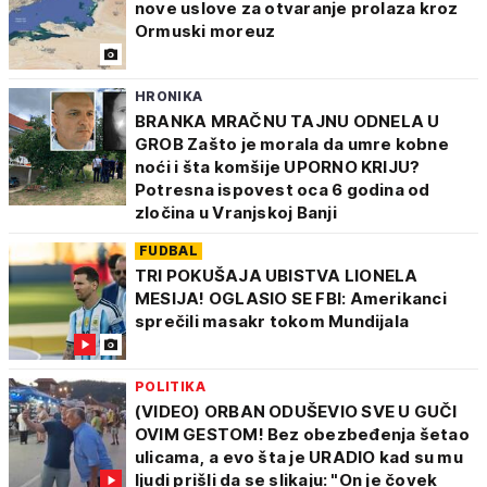
nove uslove za otvaranje prolaza kroz
Ormuski moreuz
HRONIKA
BRANKA MRAČNU TAJNU ODNELA U
GROB Zašto je morala da umre kobne
noći i šta komšije UPORNO KRIJU?
Potresna ispovest oca 6 godina od
zločina u Vranjskoj Banji
FUDBAL
TRI POKUŠAJA UBISTVA LIONELA
MESIJA! OGLASIO SE FBI: Amerikanci
sprečili masakr tokom Mundijala
POLITIKA
(VIDEO) ORBAN ODUŠEVIO SVE U GUČI
OVIM GESTOM! Bez obezbeđenja šetao
ulicama, a evo šta je URADIO kad su mu
ljudi prišli da se slikaju: "On je čovek