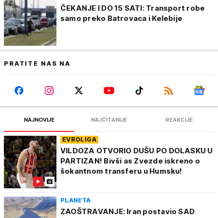
ČEKANJE I DO 15 SATI: Transport robe
samo preko Batrovaca i Kelebije
PRATITE NAS NA
NAJNOVIJE
NAJČITANIJE
REAKCIJE
EVROLIGA
VILDOZA OTVORIO DUŠU PO DOLASKU U
PARTIZAN! Bivši as Zvezde iskreno o
šokantnom transferu u Humsku!
PLANETA
ZAOŠTRAVANJE: Iran postavio SAD