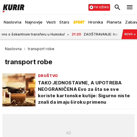
TV UŽIVO
Naslovna
Najnovije
Vesti
Stars
Hronika
Planeta
Zaba
o šokantnom transferu u Humsku!
21:20
ZAOŠTRAVANJE: Iran postavio SAD n
NOVO
→
Naslovna
transport robe
transport robe
DRUŠTVO
TAKO JEDNOSTAVNE, A UPOTREBA
NEOGRANIČENA Evo za šta se sve
koriste kartonske kutije: Sigurno niste
znali da imaju široku primenu