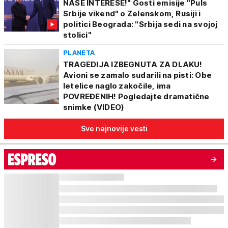
NAŠE INTERESE!" Gosti emisije "Puls
Srbije vikend" o Zelenskom, Rusiji i
politici Beograda: "Srbija sedi na svojoj
stolici"
PLANETA
TRAGEDIJA IZBEGNUTA ZA DLAKU!
Avioni se zamalo sudarili na pisti: Obe
letelice naglo zakočile, ima
POVREĐENIH! Pogledajte dramatične
snimke (VIDEO)
Sve najnovije vesti