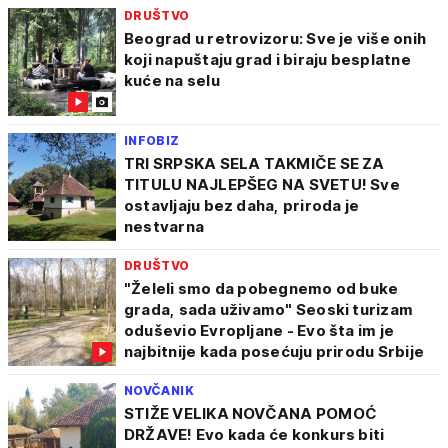
DRUŠTVO
Beograd u retrovizoru: Sve je više onih
koji napuštaju grad i biraju besplatne
kuće na selu
INFOBIZ
TRI SRPSKA SELA TAKMIČE SE ZA
TITULU NAJLEPŠEG NA SVETU! Sve
ostavljaju bez daha, priroda je
nestvarna
DRUŠTVO
"Želeli smo da pobegnemo od buke
grada, sada uživamo" Seoski turizam
oduševio Evropljane - Evo šta im je
najbitnije kada posećuju prirodu Srbije
NOVČANIK
STIŽE VELIKA NOVČANA POMOĆ
DRŽAVE! Evo kada će konkurs biti