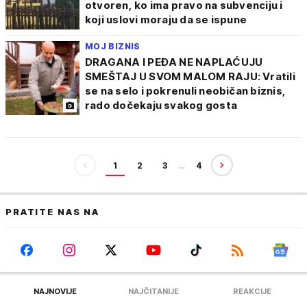
otvoren, ko ima pravo na subvenciju i
koji uslovi moraju da se ispune
MOJ BIZNIS
DRAGANA I PEĐA NE NAPLAĆUJU
SMEŠTAJ U SVOM MALOM RAJU: Vratili
se na selo i pokrenuli neobičan biznis,
rado dočekaju svakog gosta
1
2
3
…
4
PRATITE NAS NA
NAJNOVIJE
NAJČITANIJE
REAKCIJE