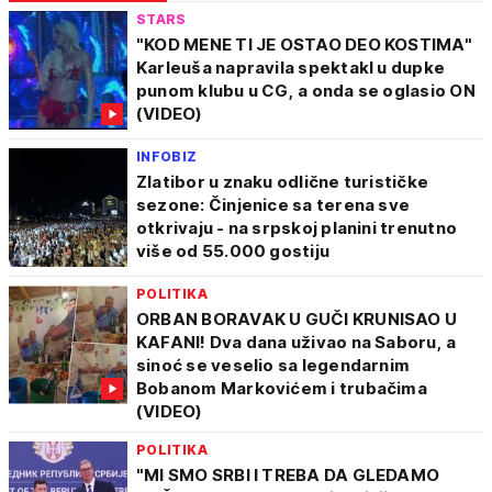
STARS
"KOD MENE TI JE OSTAO DEO KOSTIMA"
Karleuša napravila spektakl u dupke
punom klubu u CG, a onda se oglasio ON
(VIDEO)
INFOBIZ
Zlatibor u znaku odlične turističke
sezone: Činjenice sa terena sve
otkrivaju - na srpskoj planini trenutno
više od 55.000 gostiju
POLITIKA
ORBAN BORAVAK U GUČI KRUNISAO U
KAFANI! Dva dana uživao na Saboru, a
sinoć se veselio sa legendarnim
Bobanom Markovićem i trubačima
(VIDEO)
POLITIKA
"MI SMO SRBI I TREBA DA GLEDAMO