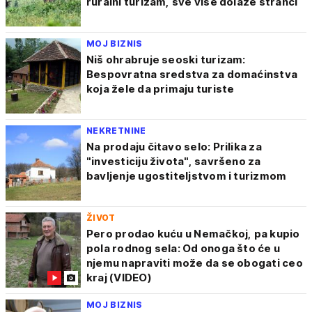
ruralni turizam, sve više dolaze stranci
MOJ BIZNIS
Niš ohrabruje seoski turizam:
Bespovratna sredstva za domaćinstva
koja žele da primaju turiste
NEKRETNINE
Na prodaju čitavo selo: Prilika za
"investiciju života", savršeno za
bavljenje ugostiteljstvom i turizmom
ŽIVOT
Pero prodao kuću u Nemačkoj, pa kupio
pola rodnog sela: Od onoga što će u
njemu napraviti može da se obogati ceo
kraj (VIDEO)
MOJ BIZNIS