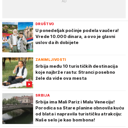
DRUŠTVO
U ponedeljak počinje podela vaučera!
Vrede 10.000 dinara, a ovo je glavni
uslov da ih dobijete
ZANIMLJIVOSTI
Srbija među 10 turističkih destinacija
koje najbrže rastu: Stranci posebno
žele da vide ova mesta
SRBIJA
Srbija ima Mali Pariz i Malu Veneciju!
Porodica sa Stare planine obnovila kuću
od blata i napravila turističku atrakciju:
Naše selo je kao bombona!