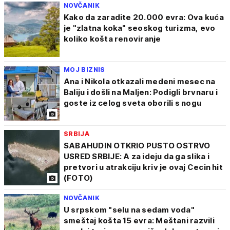
NOVČANIK
Kako da zaradite 20.000 evra: Ova kuća
je "zlatna koka" seoskog turizma, evo
koliko košta renoviranje
MOJ BIZNIS
Ana i Nikola otkazali medeni mesec na
Baliju i došli na Maljen: Podigli brvnaru i
goste iz celog sveta oborili s nogu
SRBIJA
SABAHUDIN OTKRIO PUSTO OSTRVO
USRED SRBIJE: A za ideju da ga slika i
pretvori u atrakciju kriv je ovaj Cecin hit
(FOTO)
NOVČANIK
U srpskom "selu na sedam voda"
smeštaj košta 15 evra: Meštani razvili