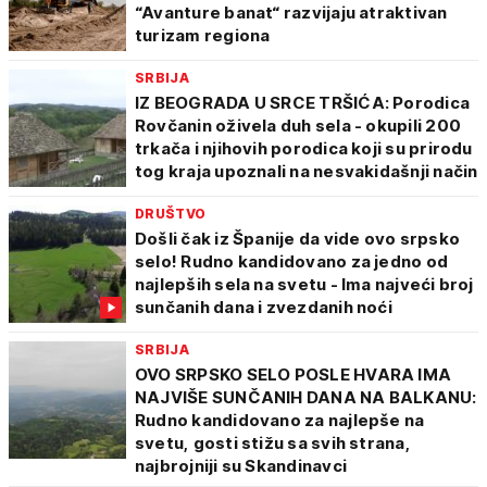
“Avanture banat“ razvijaju atraktivan
turizam regiona
SRBIJA
IZ BEOGRADA U SRCE TRŠIĆA: Porodica
Rovčanin oživela duh sela - okupili 200
trkača i njihovih porodica koji su prirodu
tog kraja upoznali na nesvakidašnji način
DRUŠTVO
Došli čak iz Španije da vide ovo srpsko
selo! Rudno kandidovano za jedno od
najlepših sela na svetu - Ima najveći broj
sunčanih dana i zvezdanih noći
SRBIJA
OVO SRPSKO SELO POSLE HVARA IMA
NAJVIŠE SUNČANIH DANA NA BALKANU:
Rudno kandidovano za najlepše na
svetu, gosti stižu sa svih strana,
najbrojniji su Skandinavci