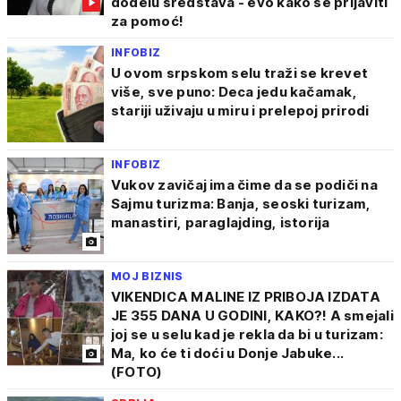
dodelu sredstava - evo kako se prijaviti
za pomoć!
INFOBIZ
U ovom srpskom selu traži se krevet
više, sve puno: Deca jedu kačamak,
stariji uživaju u miru i prelepoj prirodi
INFOBIZ
Vukov zavičaj ima čime da se podiči na
Sajmu turizma: Banja, seoski turizam,
manastiri, paraglajding, istorija
MOJ BIZNIS
VIKENDICA MALINE IZ PRIBOJA IZDATA
JE 355 DANA U GODINI, KAKO?! A smejali
joj se u selu kad je rekla da bi u turizam:
Ma, ko će ti doći u Donje Jabuke...
(FOTO)