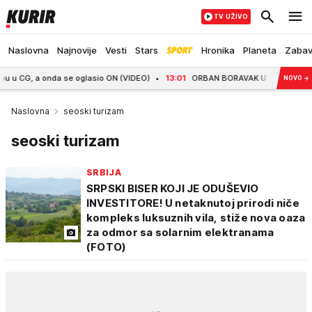
TV UŽIVO
Naslovna
Najnovije
Vesti
Stars
Hronika
Planeta
Zaba
 onda se oglasio ON (VIDEO)
13:01
ORBAN BORAVAK U GUČI KRUNISAO U KAFAN
NOVO
→
Naslovna
seoski turizam
seoski turizam
SRBIJA
SRPSKI BISER KOJI JE ODUŠEVIO
INVESTITORE! U netaknutoj prirodi niče
kompleks luksuznih vila, stiže nova oaza
za odmor sa solarnim elektranama
(FOTO)