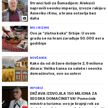
Stranci ludi za Šumadijom: Aleksići
napravili seosku imperiju, izvoze rakiju u
Ameriku i Kinu, a hrana ostavlja bez
daha
MOJ BIZNIS
Ovo je "zlatna koka" Srbije: U ovom
gradu se na hrani zarađuje 50.000 evra
godišnje
NOVČANIK
Kako da od države dobijete 2,9 miliona
dinara: Velika šansa za salaše i seoska
domaćinstva, ovo su uslovi
INFOBIZ
DRŽAVA IZDVOJILA 150 MILIONA ZA
SEOSKA DOMAĆINSTVA! Pomoćnik
ministra turizma: ovo je krajnji rok za