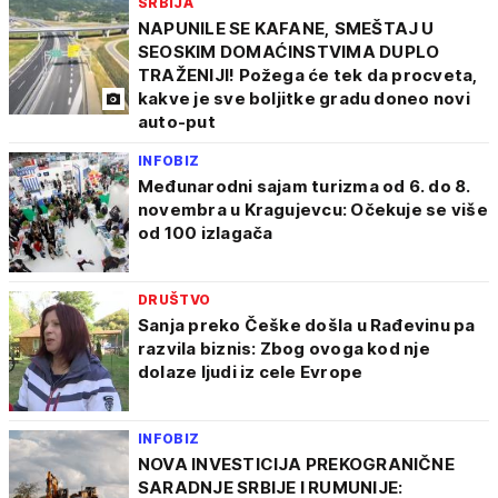
SRBIJA
NAPUNILE SE KAFANE, SMEŠTAJ U
SEOSKIM DOMAĆINSTVIMA DUPLO
TRAŽENIJI! Požega će tek da procveta,
kakve je sve boljitke gradu doneo novi
auto-put
INFOBIZ
Međunarodni sajam turizma od 6. do 8.
novembra u Kragujevcu: Očekuje se više
od 100 izlagača
DRUŠTVO
Sanja preko Češke došla u Rađevinu pa
razvila biznis: Zbog ovoga kod nje
dolaze ljudi iz cele Evrope
INFOBIZ
NOVA INVESTICIJA PREKOGRANIČNE
SARADNJE SRBIJE I RUMUNIJE: