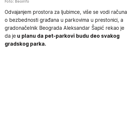
Foto: Beoinfo
Odvajanjem prostora za ljubimce, više se vodi računa
o bezbednosti građana u parkovima u prestonici, a
gradonačelnik Beograda Aleksandar Šapić rekao je
da je
u planu da pet-parkovi budu deo svakog
gradskog parka.