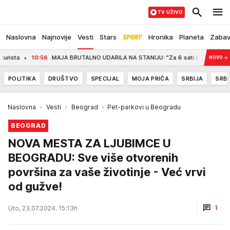
TV UŽIVO
Naslovna
Najnovije
Vesti
Stars
Hronika
Planeta
Zaba
10:56
MAJA BRUTALNO UDARILA NA STANIJU: "Za 6 sati bila u krevetu, a za 20
NOVO
→
POLITIKA
DRUŠTVO
SPECIJAL
MOJA PRIČA
SRBIJA
SRBI
Naslovna
Vesti
Beograd
Pet-parkovi u Beogradu
BEOGRAD
NOVA MESTA ZA LJUBIMCE U
BEOGRADU: Sve više otvorenih
površina za vaše životinje - Već vrvi
od gužve!
1
Uto, 23.07.2024. 15:13h