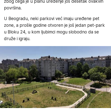
zbog čega je u planu uređenje još desetak ovakvih
površina.
U Beogradu, neki parkovi već imaju uređene pet
zone, a prošle godine otvoren je još jedan pet-park
u Bloku 24, u kom ljubimci mogu slobodno da se
druže i igraju.