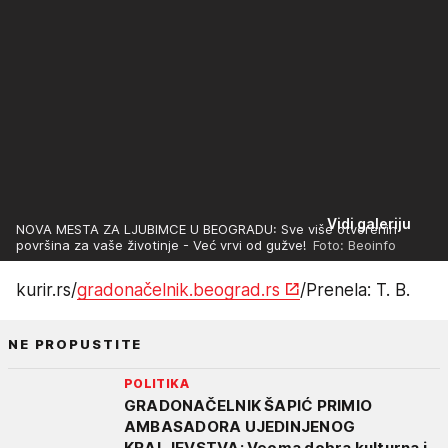
Vidi galeriju
NOVA MESTA ZA LJUBIMCE U BEOGRADU: Sve više otvorenih
površina za vaše životinje - Već vrvi od gužve!
Foto: Beoinfo
kurir.rs/
gradonačelnik.beograd.rs
/Prenela: T. B.
NE PROPUSTITE
POLITIKA
GRADONAČELNIK ŠAPIĆ PRIMIO
AMBASADORA UJEDINJENOG
KRALJEVSTVA: Veoma dobra kulturna i