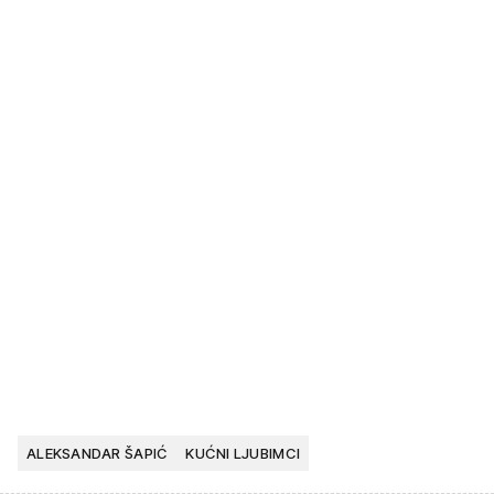
ALEKSANDAR ŠAPIĆ
KUĆNI LJUBIMCI