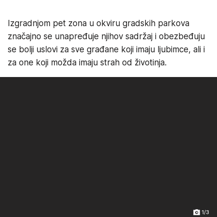
Izgradnjom pet zona u okviru gradskih parkova
značajno se unapređuje njihov sadržaj i obezbeđuju
se bolji uslovi za sve građane koji imaju ljubimce, ali i
za one koji možda imaju strah od životinja.
1/3