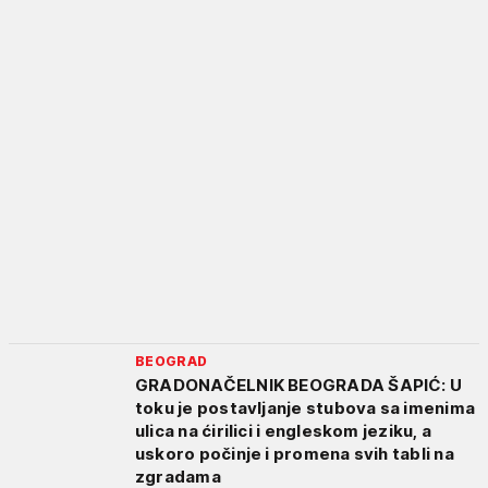
BEOGRAD
GRADONAČELNIK BEOGRADA ŠAPIĆ: U
toku je postavljanje stubova sa imenima
ulica na ćirilici i engleskom jeziku, a
uskoro počinje i promena svih tabli na
zgradama