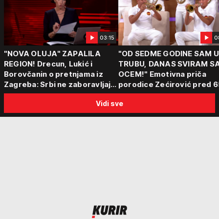
03:15
0
"NOVA OLUJA" ZAPALILA
"OD SEDME GODINE SAM 
REGION! Drecun, Lukić i
TRUBU, DANAS SVIRAM S
Borovčanin o pretnjama iz
OCEM!" Emotivna priča
Zagreba: Srbi ne zaboravljaju
porodice Zećirović pred 6
progon
Sabor trubača u Guči
Vidi sve