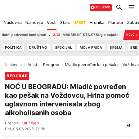
TV UŽIVO
Naslovna
Najnovije
Vesti
Stars
Hronika
Planeta
Zaba
i podzemni kontejneri
3:13
MAKABI NE STAJE! Stiglo pojačanje iz Fenerbahč
NOVO
→
POLITIKA
DRUŠTVO
SPECIJAL
MOJA PRIČA
SRBIJA
SRBI
Naslovna
Vesti
Beograd
Mladić povređen kao pešak na Voždovc
BEOGRAD
NOĆ U BEOGRADU: Mladić povređen
kao pešak na Voždovcu, Hitna pomoć
uglavnom intervenisala zbog
alkoholisanih osoba
Prenosi:
Kurir Web
Pet, 06.06.2025. 7:18h