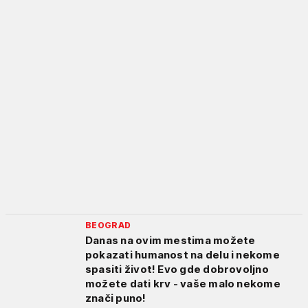
BEOGRAD
Danas na ovim mestima možete
pokazati humanost na delu i nekome
spasiti život! Evo gde dobrovoljno
možete dati krv - vaše malo nekome
znači puno!