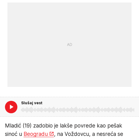
Slušaj vest
Mladić (19) zadobio je lakše povrede kao pešak
sinoć u
Beogradu
, na Voždovcu, a nesreća se