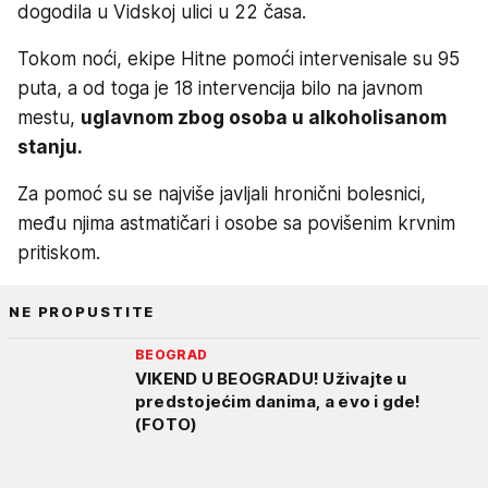
dogodila u Vidskoj ulici u 22 časa.
Tokom noći, ekipe Hitne pomoći intervenisale su 95
puta, a od toga je 18 intervencija bilo na javnom
mestu,
uglavnom zbog osoba u alkoholisanom
stanju.
Za pomoć su se najviše javljali hronični bolesnici,
među njima astmatičari i osobe sa povišenim krvnim
pritiskom.
NE PROPUSTITE
BEOGRAD
VIKEND U BEOGRADU! Uživajte u
predstojećim danima, a evo i gde!
(FOTO)