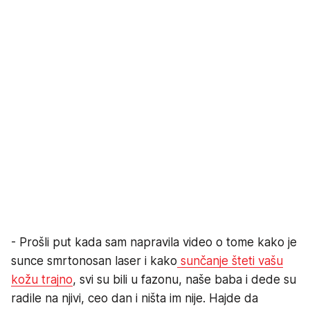
- Prošli put kada sam napravila video o tome kako je
sunce smrtonosan laser i kako
sunčanje šteti vašu
kožu trajno
, svi su bili u fazonu, naše baba i dede su
radile na njivi, ceo dan i ništa im nije. Hajde da