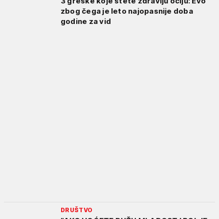
3 greške koje štete zdravlju očiju: Evo
zbog čega je leto najopasnije doba
godine za vid
DRUŠTVO