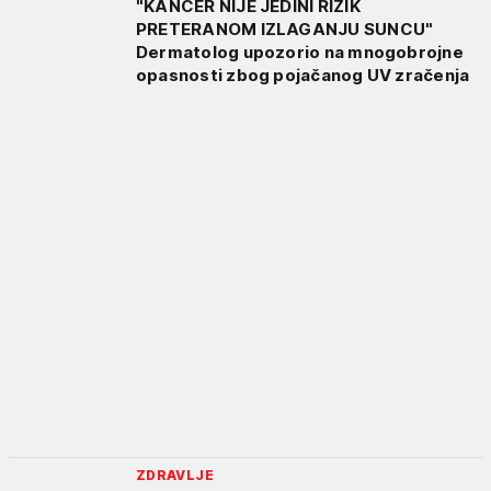
"KANCER NIJE JEDINI RIZIK
PRETERANOM IZLAGANJU SUNCU"
Dermatolog upozorio na mnogobrojne
opasnosti zbog pojačanog UV zračenja
ZDRAVLJE