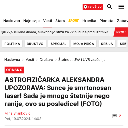
TV UŽIVO
Naslovna
Najnovije
Vesti
Stars
Hronika
Planeta
Zaba
liona dinara, subvencije stižu za 72 buduća preduzetnika
3:00
STIŽE NOVA
NOVO
→
POLITIKA
DRUŠTVO
SPECIJAL
MOJA PRIČA
SRBIJA
SRBI
Naslovna
Vesti
Društvo
Štetnost UVA i UVB zračenja
OPASNO
ASTROFIZIČARKA ALEKSANDRA
UPOZORAVA: Sunce je smrtonosan
laser! Sada je mnogo štetnije nego
ranije, ovo su posledice! (FOTO)
Mina Branković
2
Pet, 19.07.2024. 14:03h