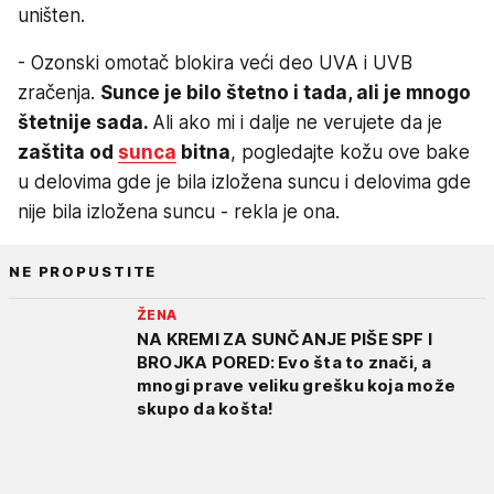
uništen.
- Ozonski omotač blokira veći deo UVA i UVB
zračenja.
Sunce je bilo štetno i tada, ali je mnogo
štetnije sada.
Ali ako mi i dalje ne verujete da je
zaštita od
sunca
bitna
, pogledajte kožu ove bake
u delovima gde je bila izložena suncu i delovima gde
nije bila izložena suncu - rekla je ona.
NE PROPUSTITE
ŽENA
NA KREMI ZA SUNČANJE PIŠE SPF I
BROJKA PORED: Evo šta to znači, a
mnogi prave veliku grešku koja može
skupo da košta!