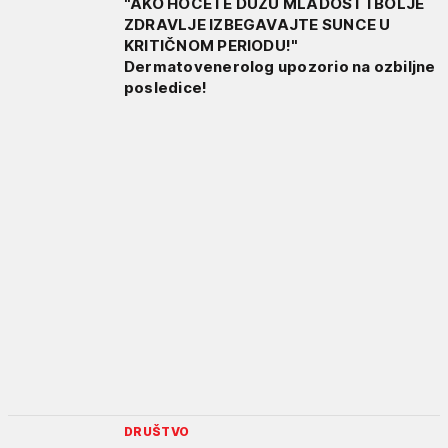
"AKO HOĆETE DUŽU MLADOST I BOLJE
ZDRAVLJE IZBEGAVAJTE SUNCE U
KRITIČNOM PERIODU!"
Dermatovenerolog upozorio na ozbiljne
posledice!
DRUŠTVO