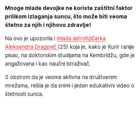
Mnoge mlade devojke ne koriste zaštitni faktor
prilikom izlaganja suncu, što može biti veoma
štetno za njih i njihovo zdravlje!
Na ovo je upozorila i
mlada astrofizičarka
Aleksandra Dragović
(25) koja je, kako je Kurir ranije
pisao, na doktorskim studijama na Kembridžu, gde je
angažovana i kao naučni istraživač.
S obzirom da je veoma aktivna na društvenim
mrežama, rešila je da snimi i jedan edukativni video o
štetnosti sunca.