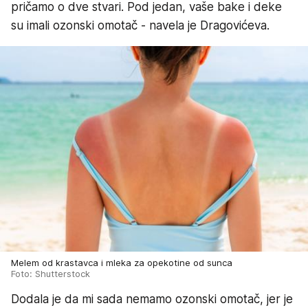
pričamo o dve stvari. Pod jedan, vaše bake i deke
su imali ozonski omotač - navela je Dragovićeva.
Melem od krastavca i mleka za opekotine od sunca
Foto: Shutterstock
Dodala je da mi sada nemamo ozonski omotač, jer je