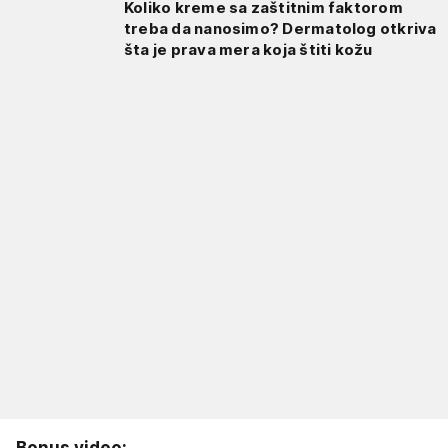
Koliko kreme sa zaštitnim faktorom
treba da nanosimo? Dermatolog otkriva
šta je prava mera koja štiti kožu
Bonus video: