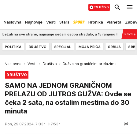
TV UŽIVO
Naslovna
Najnovije
Vesti
Stars
Hronika
Planeta
Zaba
a sve strane, najmanje sedam osoba stradalo, a 15 ranjeno (FOTO)
7:30
Ho
NOVO
→
POLITIKA
DRUŠTVO
SPECIJAL
MOJA PRIČA
SRBIJA
SRBI
Naslovna
Vesti
Društvo
Gužva na graničnim prelazima
DRUŠTVO
SAMO NA JEDNOM GRANIČNOM
PRELAZU OD JUTROS GUŽVA: Ovde se
čeka 2 sata, na ostalim mestima do 30
minuta
Pon, 29.07.2024. 7:33h
→ 7:53h