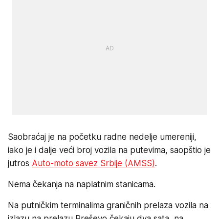
Saobraćaj je na početku radne nedelje umereniji,
iako je i dalje veći broj vozila na putevima, saopštio je
jutros
Auto-moto savez Srbije (AMSS)
.
Nema čekanja na naplatnim stanicama.
Na putničkim terminalima graničnih prelaza vozila na
izlazu na prelazu Preševo čekaju dva sata, na