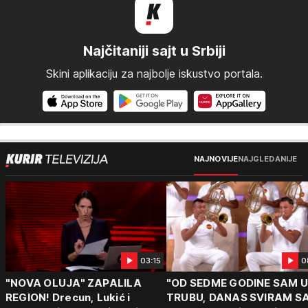
Najčitaniji sajt u Srbiji
Skini aplikaciju za najbolje iskustvo portala.
NAJNOVIJE
NAJGLEDANIJE
03:15
0
"NOVA OLUJA" ZAPALILA
"OD SEDME GODINE SAM 
REGION! Drecun, Lukić i
TRUBU, DANAS SVIRAM S