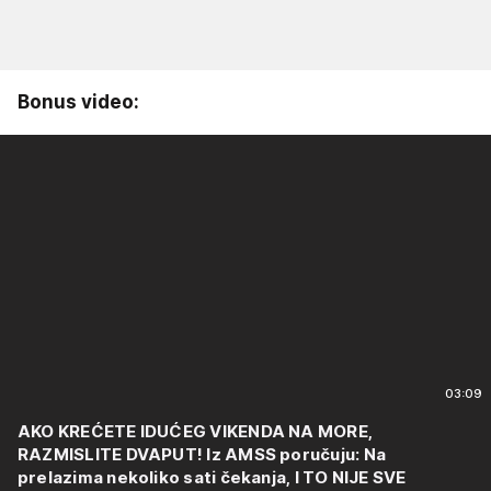
Bonus video:
03:09
AKO KREĆETE IDUĆEG VIKENDA NA MORE,
RAZMISLITE DVAPUT! Iz AMSS poručuju: Na
prelazima nekoliko sati čekanja, I TO NIJE SVE