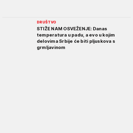
DRUŠTVO
STIŽE NAM OSVEŽENJE: Danas
temperatura u padu, a evo u kojim
delovima Srbije će biti pljuskova s
grmljavinom