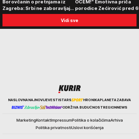
Borovčanin o pretnjama iz
OCEM!" Emotivna priča
Zagreba: Srbi ne zaboravljaju
porodice Zećirović pred 6
progon
Sabor trubača u Guči
Vidi sve
Kurir
NASLOVNA
NAJNOVIJE
VESTI
STARS
HRONIKA
PLANETA
ZABAVA
ODRŽIVA BUDUĆNOST
REGION
NEWS
Marketing
Kontakt
Impressum
Politika o kolačićima
Arhiva
Politika privatnosti
Uslovi korišćenja