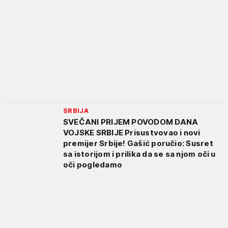
SRBIJA
SVEČANI PRIJEM POVODOM DANA
VOJSKE SRBIJE Prisustvovao i novi
premijer Srbije! Gašić poručio: Susret
sa istorijom i prilika da se sa njom oči u
oči pogledamo