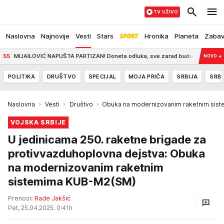
TV UŽIVO
Naslovna
Najnovije
Vesti
Stars
Hronika
Planeta
Zaba
JAILOVIĆ NAPUŠTA PARTIZAN! Doneta odluka, sve zarad budućnosti
8:46
CE
NOVO
→
POLITIKA
DRUŠTVO
SPECIJAL
MOJA PRIČA
SRBIJA
SRBI
Naslovna
Vesti
Društvo
Obuka na modernizovanim raketnim sis
VOJSKA SRBIJE
U jedinicama 250. raketne brigade za
protivvazduhoplovna dejstva: Obuka
na modernizovanim raketnim
sistemima KUB-M2(SM)
Prenosi:
Rade Jakšić
Pet, 25.04.2025. 0:41h