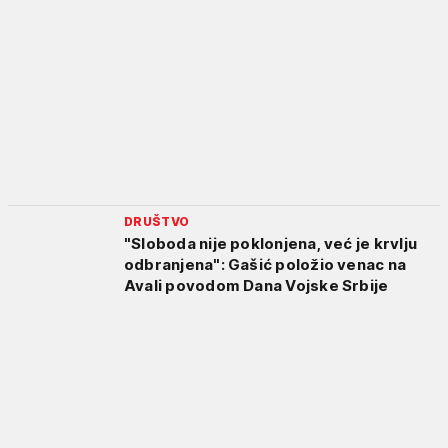
DRUŠTVO
"Sloboda nije poklonjena, već je krvlju
odbranjena": Gašić položio venac na
Avali povodom Dana Vojske Srbije