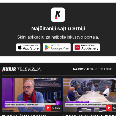
Najčitaniji sajt u Srbiji
Skini aplikaciju za najbolje iskustvo portala.
NAJNOVIJE
NAJGLEDANIJE
02:37
0