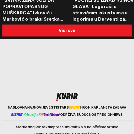
"SVAKA ŽENA VOLI DA
"PUCALI SU IZNAD NJIHOV
POPRAVI OPASNOG
GLAVA" Logoraši o
MUŠKARCA" Ivković i
stravičnim iskustvima u
Marković o braku Sretka
logorima u Derventi za
Kalinića i fenomenu žena koje
emisiju "Puls Srbije vikend
Vidi sve
biraju kriminalce: "Neće sa
"Tada je počela velika
nekim ko nema para"
tortura..."
Kurir
NASLOVNA
NAJNOVIJE
VESTI
STARS
HRONIKA
PLANETA
ZABAVA
ODRŽIVA BUDUĆNOST
REGION
NEWS
Marketing
Kontakt
Impressum
Politika o kolačićima
Arhiva
Politika privatnosti
Uslovi korišćenja