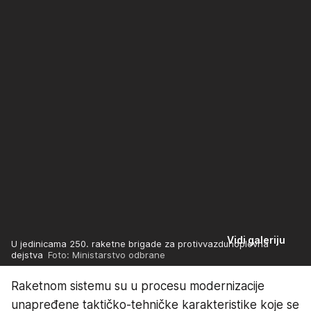
Vidi galeriju
U jedinicama 250. raketne brigade za protivvazduhoplovna
dejstva
Foto: Ministarstvo odbrane
Raketnom sistemu su u procesu modernizacije
unapređene taktičko-tehničke karakteristike koje se