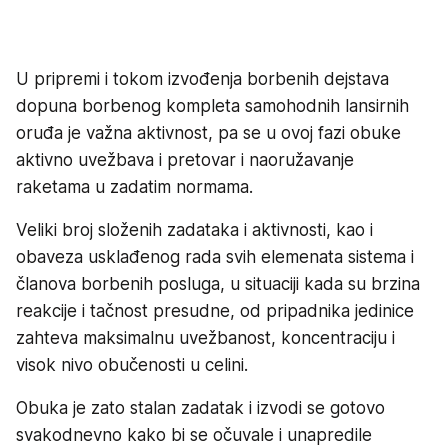
U pripremi i tokom izvođenja borbenih dejstava
dopuna borbenog kompleta samohodnih lansirnih
oruđa je važna aktivnost, pa se u ovoj fazi obuke
aktivno uvežbava i pretovar i naoružavanje
raketama u zadatim normama.
Veliki broj složenih zadataka i aktivnosti, kao i
obaveza usklađenog rada svih elemenata sistema i
članova borbenih posluga, u situaciji kada su brzina
reakcije i tačnost presudne, od pripadnika jedinice
zahteva maksimalnu uvežbanost, koncentraciju i
visok nivo obučenosti u celini.
Obuka je zato stalan zadatak i izvodi se gotovo
svakodnevno kako bi se očuvale i unapredile