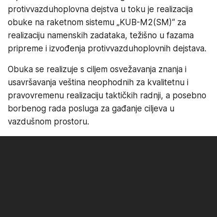
protivvazduhoplovna dejstva u toku je realizacija
obuke na raketnom sistemu „KUB-M2(SM)“ za
realizaciju namenskih zadataka, težišno u fazama
pripreme i izvođenja protivvazduhoplovnih dejstava.
Obuka se realizuje s ciljem osvežavanja znanja i
usavršavanja veština neophodnih za kvalitetnu i
pravovremenu realizaciju taktičkih radnji, a posebno
borbenog rada posluga za gađanje ciljeva u
vazdušnom prostoru.