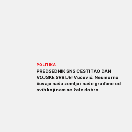
POLITIKA
PREDSEDNIK SNS ČESTITAO DAN
VOJSKE SRBIJE! Vučević: Neumorno
čuvaju našu zemlju i naše građane od
svih koji nam ne žele dobro