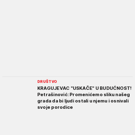
DRUŠTVO
KRAGUJEVAC "USKAČE" U BUDUĆNOST!
Petrašinović: Promenićemo sliku našeg
grada da bi ljudi ostali u njemu i osnivali
svoje porodice