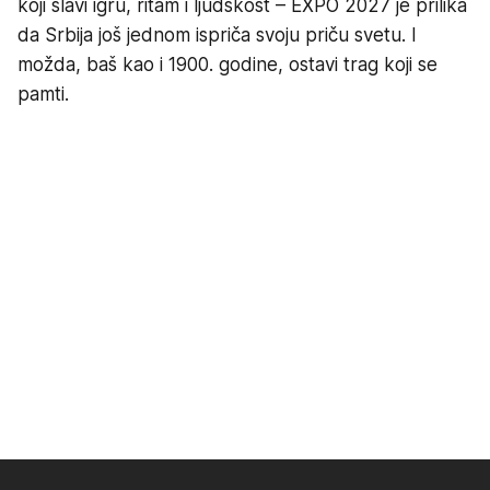
koji slavi igru, ritam i ljudskost – EXPO 2027 je prilika
da Srbija još jednom ispriča svoju priču svetu. I
možda, baš kao i 1900. godine, ostavi trag koji se
pamti.