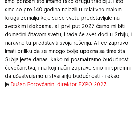
smo ponosni što imamo tako drugu tradiciju, i što
smo se pre 140 godina nalazili u relativno malom
krugu zemalja koje su se svetu predstavljale na
svetskim izložbama, ali prvi put 2027 ćemo mi biti
domaćini čitavom svetu, i tada će svet doći u Srbiju, i
naravno tu predstaviti svoja rešenja. Ali će zapravo
imati priliku da se mnogo bolje upozna sa time šta
Srbija jeste danas, kako mi posmatramo budućnost
čovečanstva, i na koji način zapravo smo mi spremni
da učestvujemo u stvaranju budućnosti - rekao
je
Dušan Borovčanin, direktor EXPO 2027.