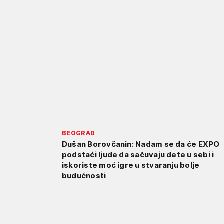
BEOGRAD
Dušan Borovčanin: Nadam se da će EXPO
podstaći ljude da sačuvaju dete u sebi i
iskoriste moć igre u stvaranju bolje
budućnosti