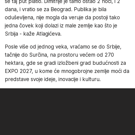
se taj put platio. Dimitrije je tamo ostao 2 noći, i 2
dana, i vratio se za Beograd. Publika je bila
oduševljena, nije mogla da veruje da postoji tako
jedna čovek koji dolazi iz male zemlje kao što je
Srbija - kaže Atlagićeva.
Posle više od jednog veka, vraćamo se do Srbije,
tačnije do Surčina, na prostoru većem od 270
hektara, gde se gradi izložbeni grad budućnosti za
EXPO 2027, u kome će mnogobrojne zemlje moći da
predstave svoje ideje, inovacije i kulturu.