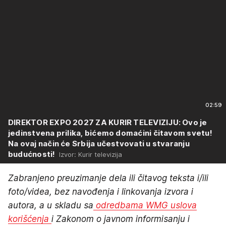
02:59
DIREKTOR EXPO 2027 ZA KURIR TELEVIZIJU: Ovo je
jedinstvena prilika, bićemo domaćini čitavom svetu!
Na ovaj način će Srbija učestvovati u stvaranju
budućnosti!
Izvor: Kurir televizija
Zabranjeno preuzimanje dela ili čitavog teksta i/ili
foto/videa, bez navođenja i linkovanja izvora i
autora, a u skladu sa
odredbama WMG uslova
korišćenja
i Zakonom o javnom informisanju i