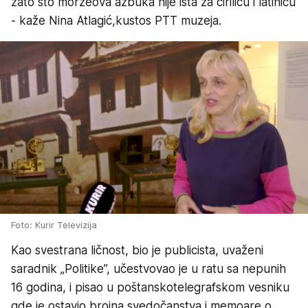
zato što morzeova azbuka nije ista za ćirilicu i latinicu
- kaže Nina Atlagić,kustos PTT muzeja.
Foto: Kurir Televizija
Kao svestrana ličnost, bio je publicista, uvaženi
saradnik „Politike”, učestvovao je u ratu sa nepunih
16 godina, i pisao u poštanskotelegrafskom vesniku
gde je ostavio brojna svedočanstva i memoare o