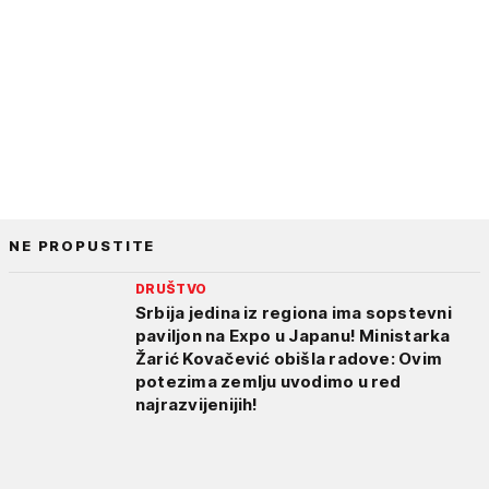
NE PROPUSTITE
DRUŠTVO
Srbija jedina iz regiona ima sopstevni
paviljon na Expo u Japanu! Ministarka
Žarić Kovačević obišla radove: Ovim
potezima zemlju uvodimo u red
najrazvijenijih!