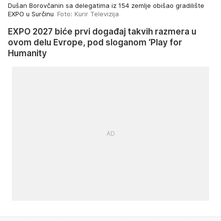
Dušan Borovčanin sa delegatima iz 154 zemlje obišao gradilište
EXPO u Surčinu
Foto: Kurir Televizija
EXPO 2027 biće prvi događaj takvih razmera u
ovom delu Evrope, pod sloganom ‘Play for
Humanity