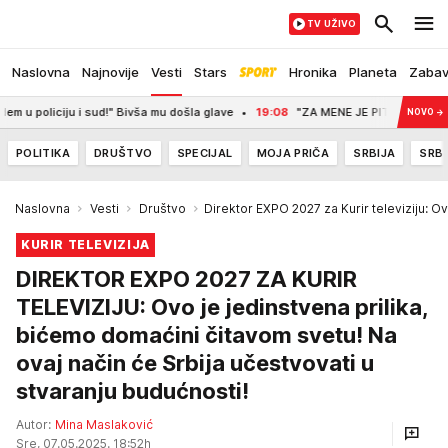
TV UŽIVO
Naslovna
Najnovije
Vesti
Stars
Hronika
Planeta
Zaba
i sud!" Bivša mu došla glave
19:08
"ZA MENE JE PITANJE KAD ĆE DA BUDE G
NOVO
→
POLITIKA
DRUŠTVO
SPECIJAL
MOJA PRIČA
SRBIJA
SRBI
Naslovna
Vesti
Društvo
Direktor EXPO 2027 za Kurir televiziju: Ov
KURIR TELEVIZIJA
DIREKTOR EXPO 2027 ZA KURIR
TELEVIZIJU: Ovo je jedinstvena prilika,
bićemo domaćini čitavom svetu! Na
ovaj način će Srbija učestvovati u
stvaranju budućnosti!
Autor:
Mina Maslaković
Sre, 07.05.2025. 18:52h