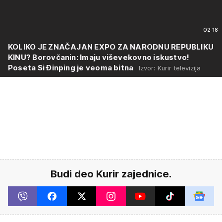
02:18
KOLIKO JE ZNAČAJAN EXPO ZA NARODNU REPUBLIKU
KINU? Borovčanin: Imaju viševekovno iskustvo!
Poseta Si Đinping je veoma bitna
Izvor: Kurir televizija
Budi deo Kurir zajednice.