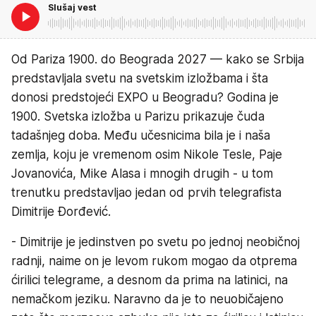
Slušaj vest
Od Pariza 1900. do Beograda 2027 — kako se Srbija
predstavljala svetu na svetskim izložbama i šta
donosi predstojeći EXPO u Beogradu? Godina je
1900. Svetska izložba u Parizu prikazuje čuda
tadašnjeg doba. Među učesnicima bila je i naša
zemlja, koju je vremenom osim Nikole Tesle, Paje
Jovanovića, Mike Alasa i mnogih drugih - u tom
trenutku predstavljao jedan od prvih telegrafista
Dimitrije Đorđević.
- Dimitrije je jedinstven po svetu po jednoj neobičnoj
radnji, naime on je levom rukom mogao da otprema
ćirilici telegrame, a desnom da prima na latinici, na
nemačkom jeziku. Naravno da je to neuobičajeno