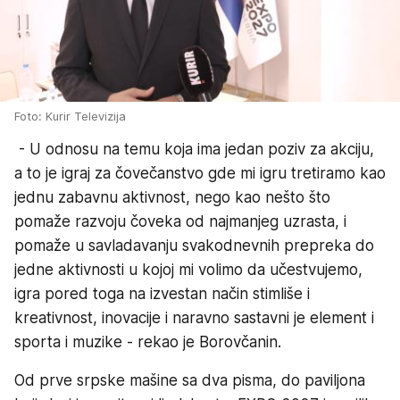
Foto: Kurir Televizija
- U odnosu na temu koja ima jedan poziv za akciju,
a to je igraj za čovečanstvo gde mi igru tretiramo kao
jednu zabavnu aktivnost, nego kao nešto što
pomaže razvoju čoveka od najmanjeg uzrasta, i
pomaže u savladavanju svakodnevnih prepreka do
jedne aktivnosti u kojoj mi volimo da učestvujemo,
igra pored toga na izvestan način stimliše i
kreativnost, inovacije i naravno sastavni je element i
sporta i muzike - rekao je Borovčanin.
Od prve srpske mašine sa dva pisma, do paviljona