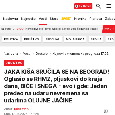
TV UŽIVO
Naslovna
Najnovije
Vesti
Stars
Hronika
Planeta
Zaba
9:00
Nevidljivi ste, tvrdi Apple: Safari vas špijunira i kada mislite da ste bez
NOVO
→
POLITIKA
DRUŠTVO
SPECIJAL
MOJA PRIČA
SRBIJA
SRBI
Naslovna
Vesti
Društvo
Najnovija vremenska prognoza 17.05.
DRUŠTVO
JAKA KIŠA SRUČILA SE NA BEOGRAD!
Oglasio se RHMZ, pljuskovi do kraja
dana, BIĆE I SNEGA - evo i gde: Jedan
predeo na udaru nevremena sa
udarima OLUJNE JAČINE
Autor:
Kurir Web
Sub, 17.05.2025. 16:22h