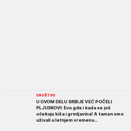
DRUŠTVO
U OVOM DELU SRBIJE VEĆ POČELI
PLJUSKOVI: Evo gde i kada se još
očekuju kiša i grmljavina! A taman smo
uživali u letnjem vremenu...