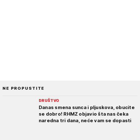
NE PROPUSTITE
DRUŠTVO
Danas smena sunca i pljuskova, obucite
se dobro! RHMZ objavio šta nas čeka
naredna tri dana, neće vam se dopasti