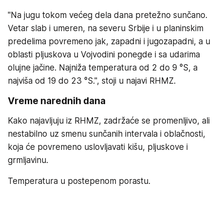
"Na jugu tokom većeg dela dana pretežno sunčano.
Vetar slab i umeren, na severu Srbije i u planinskim
predelima povremeno jak, zapadni i jugozapadni, a u
oblasti pljuskova u Vojvodini ponegde i sa udarima
olujne jačine. Najniža temperatura od 2 do 9 °S, a
najviša od 19 do 23 °S.", stoji u najavi RHMZ.
Vreme narednih dana
Kako najavljuju iz RHMZ, zadržaće se promenljivo, ali
nestabilno uz smenu sunčanih intervala i oblačnosti,
koja će povremeno uslovljavati kišu, pljuskove i
grmljavinu.
Temperatura u postepenom porastu.