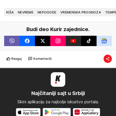
KIŠA
NEVREME
NEPOGODE
VREMENSKA PROGNOZA
TEMP
Budi deo Kurir zajednice.
Reaguj
Komentariši
Najčitaniji sajt u Srbiji
Skini aplikaciju za najbolje iskustvo portala.