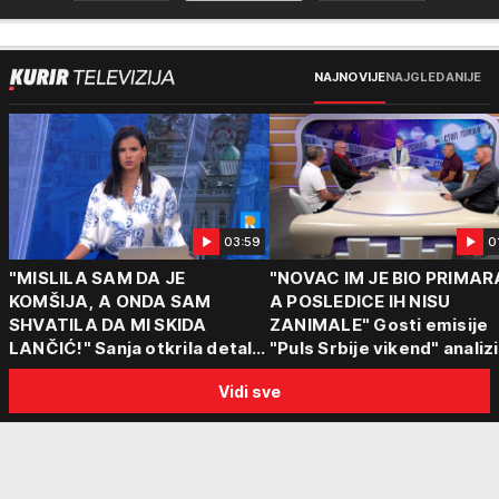
NAJNOVIJE
NAJGLEDANIJE
03:59
0
"MISLILA SAM DA JE
"NOVAC IM JE BIO PRIMAR
KOMŠIJA, A ONDA SAM
A POSLEDICE IH NISU
SHVATILA DA MI SKIDA
ZANIMALE" Gosti emisije
LANČIĆ!" Sanja otkrila detalje
"Puls Srbije vikend" analizi
napada u Novom Sadu
slučajeve koji su potresli
Vidi sve
Srbiju: Zločin se ne isplati