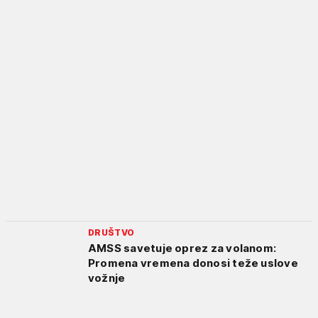
DRUŠTVO
AMSS savetuje oprez za volanom:
Promena vremena donosi teže uslove
vožnje