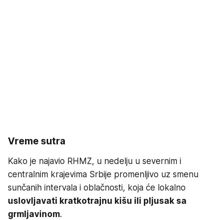
Vreme sutra
Kako je najavio RHMZ, u nedelju u severnim i
centralnim krajevima Srbije promenljivo uz smenu
sunčanih intervala i oblačnosti, koja će lokalno
uslovljavati kratkotrajnu kišu ili pljusak sa
grmljavinom
.