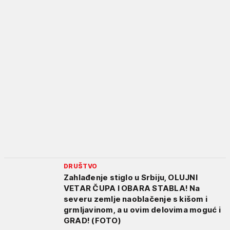
DRUŠTVO
Zahlađenje stiglo u Srbiju, OLUJNI
VETAR ČUPA I OBARA STABLA! Na
severu zemlje naoblačenje s kišom i
grmljavinom, a u ovim delovima moguć i
GRAD! (FOTO)