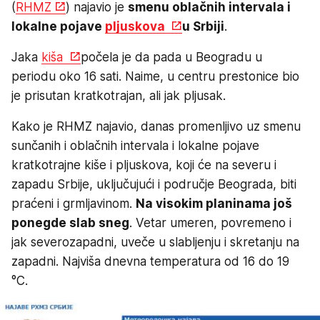
(
RHMZ
) najavio je
smenu oblačnih intervala i
lokalne pojave
pljuskova
u Srbiji
.
Jaka
kiša
počela je da pada u Beogradu u
periodu oko 16 sati. Naime, u centru prestonice bio
je prisutan kratkotrajan, ali jak pljusak.
Kako je RHMZ najavio, danas promenljivo uz smenu
sunčanih i oblačnih intervala i lokalne pojave
kratkotrajne kiše i pljuskova, koji će na severu i
zapadu Srbije, uključujući i područje Beograda, biti
praćeni i grmljavinom.
Na visokim planinama još
ponegde slab sneg
. Vetar umeren, povremeno i
jak severozapadni, uveče u slabljenju i skretanju na
zapadni. Najviša dnevna temperatura od 16 do 19
°C.