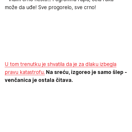
može da uđe! Sve progorelo, sve crno!
U tom trenutku je shvatila da je za dlaku izbegla
pravu katastrofu.
Na sreću, izgoreo je samo šlep -
venčanica je ostala čitava.