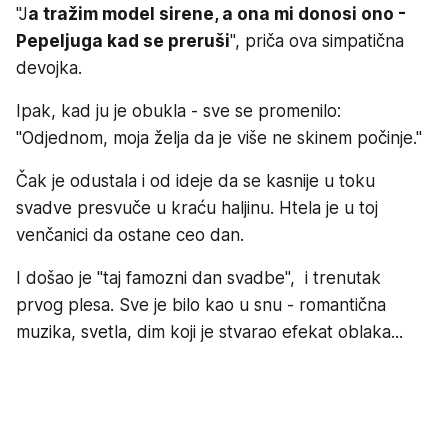
"J
a tražim model sirene, a ona mi donosi ono -
Pepeljuga kad se preruši
", priča ova simpatična
devojka.
Ipak, kad ju je obukla - sve se promenilo:
"Odjednom, moja želja da je više ne skinem počinje."
Čak je odustala i od ideje da se kasnije u toku
svadve presvuče u kraću haljinu. Htela je u toj
venčanici da ostane ceo dan.
I došao je "taj famozni dan svadbe", i trenutak
prvog plesa. Sve je bilo kao u snu - romantična
muzika, svetla, dim koji je stvarao efekat oblaka...