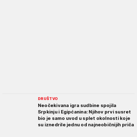
DRUŠTVO
Neočekivana igra sudbine spojila
Srpkinju i Egipćanina: Njihov prvi susret
bio je samo uvod u splet okolnosti koje
su iznedrile jednu od najneobičnijih priča