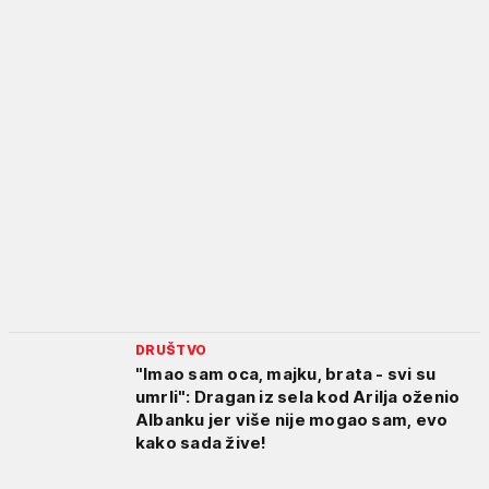
DRUŠTVO
"Imao sam oca, majku, brata - svi su
umrli": Dragan iz sela kod Arilja oženio
Albanku jer više nije mogao sam, evo
kako sada žive!