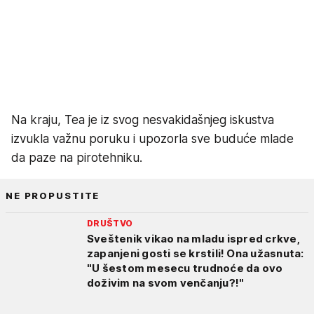
Na kraju, Tea je iz svog nesvakidašnjeg iskustva
izvukla važnu poruku i upozorla sve buduće mlade
da paze na pirotehniku.
NE PROPUSTITE
DRUŠTVO
Sveštenik vikao na mladu ispred crkve,
zapanjeni gosti se krstili! Ona užasnuta:
"U šestom mesecu trudnoće da ovo
doživim na svom venčanju?!"