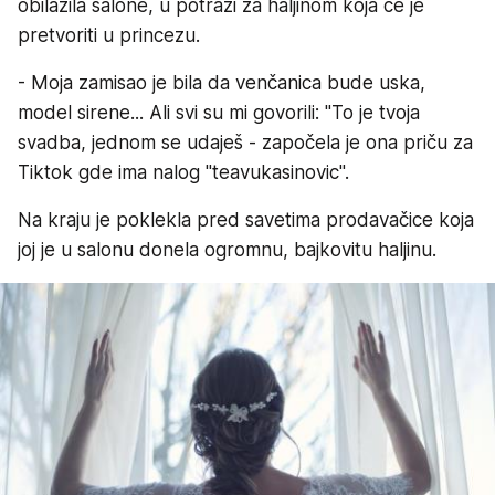
obilazila salone, u potrazi za haljinom koja će je
pretvoriti u princezu.
- Moja zamisao je bila da venčanica bude uska,
model sirene... Ali svi su mi govorili: "To je tvoja
svadba, jednom se udaješ - započela je ona priču za
Tiktok gde ima nalog "teavukasinovic".
Na kraju je poklekla pred savetima prodavačice koja
joj je u salonu donela ogromnu, bajkovitu haljinu.