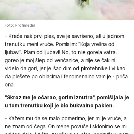
Foto: Profimedia
- Kreće naš prvi ples, sve je savršeno, ali u jednom
trenutku meni vruće. Pomislim: "Koja vrelina od
ljubavi". Plam od ljubavi! No, to nije gorela vatra,
goreo je moj šlep od venčanice, a nije se čak ni
videlo da gori, jer je išao dim od pirotehnike i vi kao
da plešete po oblacima i fenomenalno vam je - priča
ona.
"Skroz me je očarao, gorim iznutra", pomišljala je
u tom trenutku koji je bio bukvalno paklen.
- Kažem mu da se malo pomerimo, jer mi je vruće, a
ne znam od čega. On mene povuče i sklonimo se mi