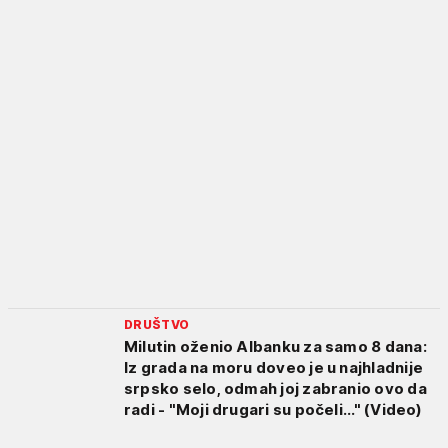
DRUŠTVO
Milutin oženio Albanku za samo 8 dana:
Iz grada na moru doveo je u najhladnije
srpsko selo, odmah joj zabranio ovo da
radi - "Moji drugari su počeli..." (Video)