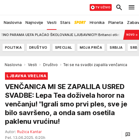
TV UŽIVO
Naslovna
Najnovije
Vesti
Stars
Hronika
Planeta
Zaba
EFA PLAĆAO ŠKOLOVANJE LJUBAVNICI?! Britanci otkrili nove šokantne detalje afer
NOVO
→
POLITIKA
DRUŠTVO
SPECIJAL
MOJA PRIČA
SRBIJA
SRBI
Naslovna
Vesti
Društvo
Tei se na svadbi zapalila venčanica
LJBAVNA VRELINA
VENČANICA MI SE ZAPALILA USRED
SVADBE: Lepa Tea doživela horor na
venčanju! "Igrali smo prvi ples, sve je
bilo savršeno, a onda sam osetila
paklenu vrućinu!
Autor:
Ružica Kantar
Pet, 13.06.2025. 6:20h