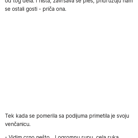
od tog dela. I ništa, završava se ples, pridružuju nam
se ostali gosti - priča ona.
Tek kada se pomerila sa podijuma primetila je svoju
venčanicu.
- Vidim crno nešto... I ogromnu rupu, cela ruka