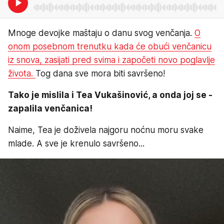
Mnoge devojke maštaju o danu svog venčanja.
O
onom posebnom trenutku kada će obući venčanicu
iz snova, zasijati pred svima i započeti novo poglavlje
života.
Tog dana sve mora biti savršeno!
Tako je mislila i Tea Vukašinović, a onda joj se -
zapalila venčanica!
Naime, Tea je doživela najgoru noćnu moru svake
mlade. A sve je krenulo savršeno...