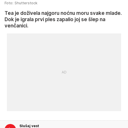
Foto: Shutterstock
Tea je doživela najgoru noćnu moru svake mlade.
Dok je igrala prvi ples zapalio joj se šlep na
venčanici.
Slušaj vest