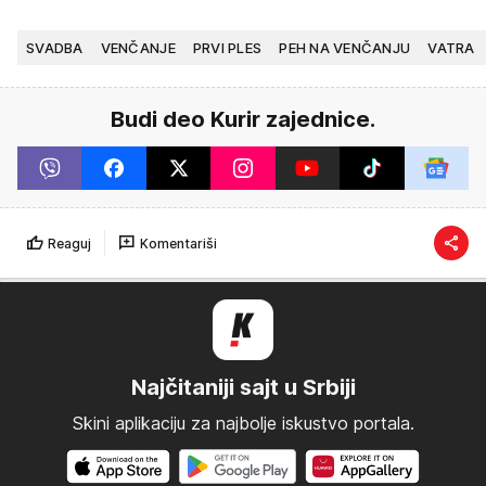
SVADBA
VENČANJE
PRVI PLES
PEH NA VENČANJU
VATRA
Budi deo Kurir zajednice.
Reaguj
Komentariši
Najčitaniji sajt u Srbiji
Skini aplikaciju za najbolje iskustvo portala.