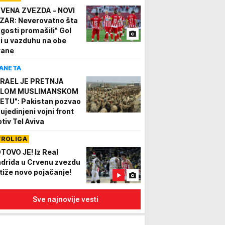
VENA ZVEZDA - NOVI
ZAR: Neverovatno šta
 gosti promašili" Gol
si u vazduhu na obe
rane
ANETA
ZRAEL JE PRETNJA
LOM MUSLIMANSKOM
ETU": Pakistan pozvao
 ujedinjeni vojni front
otiv Tel Aviva
VROLIGA
TOVO JE! Iz Real
drida u Crvenu zvezdu
stiže novo pojačanje!
Sve najnovije vesti