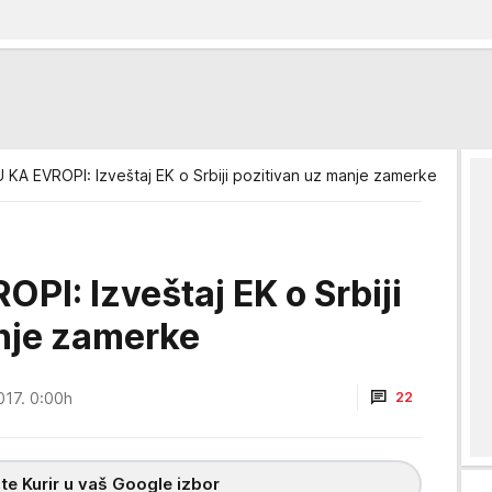
KA EVROPI: Izveštaj EK o Srbiji pozitivan uz manje zamerke
I: Izveštaj EK o Srbiji
nje zamerke
017. 0:00h
22
te Kurir u vaš Google izbor