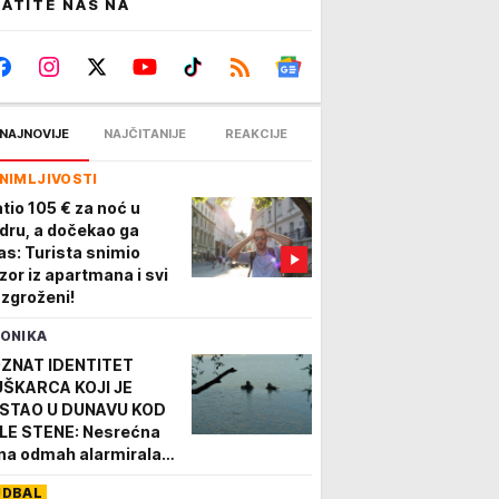
ATITE NAS NA
NAJNOVIJE
NAJČITANIJE
REAKCIJE
NIMLJIVOSTI
atio 105 € za noć u
dru, a dočekao ga
as: Turista snimio
izor iz apartmana i svi
 zgroženi!
ONIKA
ZNAT IDENTITET
ŠKARCA KOJI JE
STAO U DUNAVU KOD
LE STENE: Nesrećna
na odmah alarmirala
dležne službe, uviđaj i
UDBAL
traga u toku