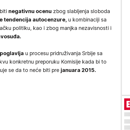
biti
negativnu ocenu
zbog slabljenja sloboda
je tendencija autocenzure,
u kombinaciji sa
ačku politiku, kao i zbog manjka nezavisnosti i
avosuđa.
 poglavlja
u procesu pridruživanja Srbije sa
akvu konkretnu preporuku Komisije kada bi to
uje se da to neće biti pre
januara 2015.