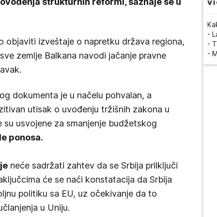
vođenja strukturnih reformi, saznaje se u
VI
Ka
- 
o objaviti izveštaje o napretku država regiona,
- T
- 
 sve zemlje Balkana navodi jačanje pravne
ravak.
elog dokumenta je u načelu pohvalan, a
zitivan utisak o uvođenju tržišnih zakona u
e su usvojene za smanjenje budžetskog
e ponosa.
je
neće sadržati zahtev da se Srbija prilključi
aključcima će se naći konstatacija da Srbija
oljnu politiku sa EU, uz očekivanje da to
članjenja u Uniju.