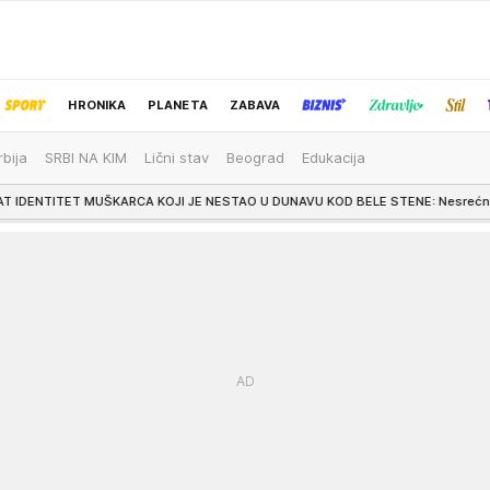
HRONIKA
PLANETA
ZABAVA
rbija
SRBI NA KIM
Lični stav
Beograd
Edukacija
IZBOR UREDNIKA
UŠKARCA KOJI JE NESTAO U DUNAVU KOD BELE STENE: Nesrećna žena odmah alarm