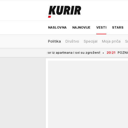
NASLOVNA
NAJNOVIJE
VESTI
STARS
Politika
Društvo
Specijal
Moja priča
S
ODRŽIVA BUDUĆNOST
REGION
NEWS
ista snimio prizor iz apartmana i svi su zgroženi!
20:21
POZNAT IDENTITET M