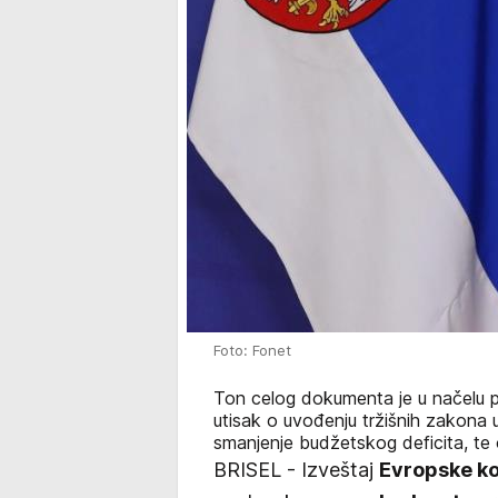
Foto: Fonet
Ton celog dokumenta je u načelu po
utisak o uvođenju tržišnih zakona
smanjenje budžetskog deficita, t
BRISEL - Izveštaj
Evropske ko