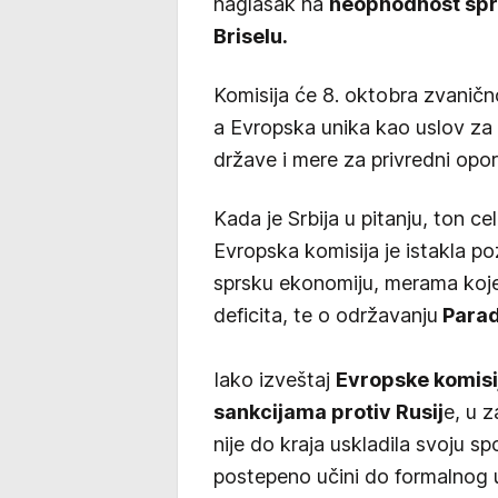
naglasak na
neophodnost spro
Briselu.
Komisija će 8. oktobra zvaničn
a Evropska unika kao uslov za
države i mere za privredni opo
Kada je Srbija u pitanju, ton c
Evropska komisija je istakla po
sprsku ekonomiju, merama koj
deficita, te o održavanju
Parad
Iako izveštaj
Evropske komisi
sankcijama protiv Rusij
e, u z
nije do kraja uskladila svoju sp
postepeno učini do formalnog u