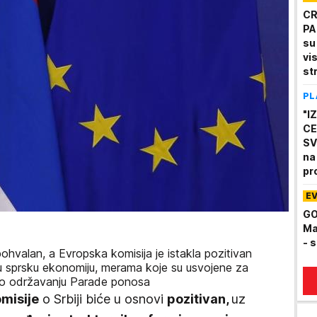
CR
PA
su
vi
st
PL
"I
CE
SV
na
pr
E
GO
Ma
- 
hvalan, a Evropska komisija je istakla pozitivan
 u sprsku ekonomiju, merama koje su usvojene za
e o održavanju Parade ponosa
misije
o Srbiji biće u osnovi
pozitivan,
uz