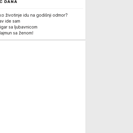
C DANA
ko životinje idu na godišnji odmor?
Lav ide sam
igar sa ljubavnicom
Majmun sa ženom!