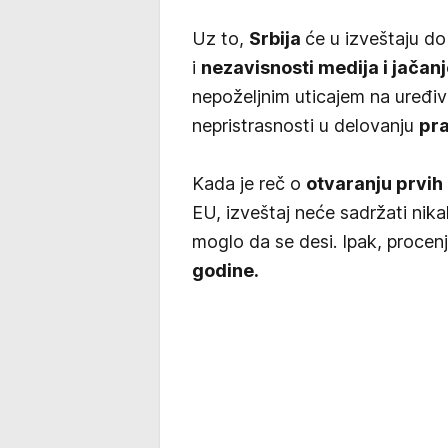
Uz to,
Srbija
će u izveštaju do
i
nezavisnosti medija i jačan
nepoželjnim uticajem na uređiv
nepristrasnosti u delovanju
pr
Kada je reč o
otvaranju prvih
EU, izveštaj neće sadržati nik
moglo da se desi. Ipak, procenj
godine.