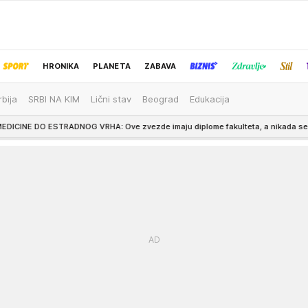
HRONIKA
PLANETA
ZABAVA
rbija
SRBI NA KIM
Lični stav
Beograd
Edukacija
IZBOR UREDNIKA
G VRHA: Ove zvezde imaju diplome fakulteta, a nikada se nisu bavile svojim s