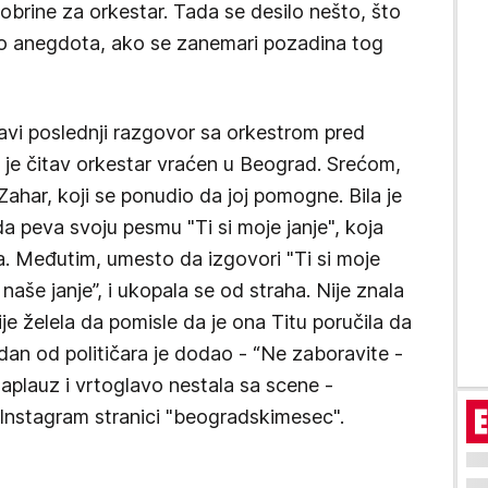
obrine za orkestar. Tada se desilo nešto, što
o anegdota, ako se zanemari pozadina tog
avi poslednji razgovor sa orkestrom pred
da je čitav orkestar vraćen u Beograd. Srećom,
ahar, koji se ponudio da joj pomogne. Bila je
a peva svoju pesmu "Ti si moje janje", koja
. Međutim, umesto da izgovori "Ti si moje
i naše janje”, i ukopala se od straha. Nije znala
je želela da pomisle da je ona Titu poručila da
edan od političara je dodao - “Ne zaboravite -
i aplauz i vrtoglavo nestala sa scene -
 Instagram stranici "beogradskimesec".