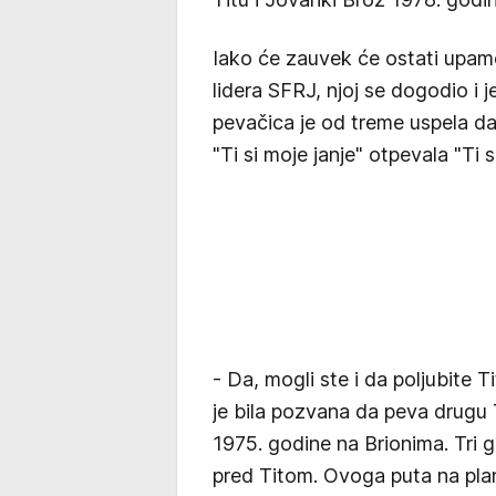
Iako će zauvek će ostati upamć
lidera SFRJ, njoj se dogodio i 
pevačica je od treme uspela da
"Ti si moje janje" otpevala "Ti s
- Da, mogli ste i da poljubite T
je bila pozvana da peva drugu 
1975. godine na Brionima. Tri 
pred Titom. Ovoga puta na plani