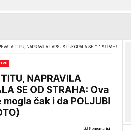
PEVALA TITU, NAPRAVILA LAPSUS I UKOPALA SE OD STRAHA: Ova naš
JIVO
 TITU, NAPRAVILA
ALA SE OD STRAHA: Ova
e mogla čak i da POLJUBI
OTO)
Komentariši