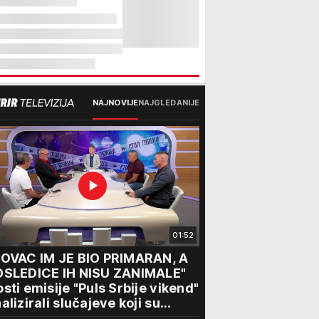
NAJNOVIJE
NAJGLEDANIJE
01:52
NOVAC IM JE BIO PRIMARAN, A
OSLEDICE IH NISU ZANIMALE"
sti emisije "Puls Srbije vikend"
alizirali slučajeve koji su
tresli Srbiju: Zločin se ne