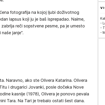
VI
ena fotografija na kojoj ljubi doživotnog
Ka
jedan lapsus koji ju je baš isprepadao. Naime,
- 
 zabrlja reči sopstvene pesme, pa je umesto
- T
i naše janje".
- 
ita. Naravno, ako ste Olivera Katarina. Olivera
Titu i drugarici Jovanki, posle dočeka Nove
godine kasnije (1978), Olivera je ponovo pevala
ni Tara. Na Tari je trebalo ostati šest dana.