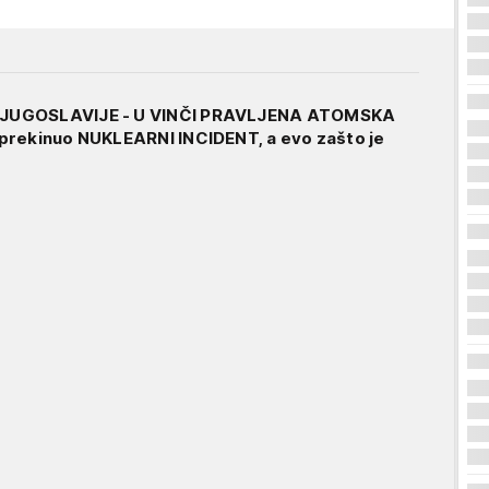
JUGOSLAVIJE - U VINČI PRAVLJENA ATOMSKA
prekinuo NUKLEARNI INCIDENT, a evo zašto je