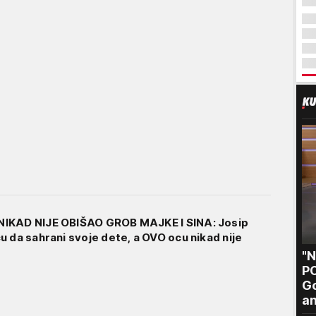
IKAD NIJE OBIŠAO GROB MAJKE I SINA: Josip
u da sahrani svoje dete, a OVO ocu nikad nije
"
P
Go
an
po