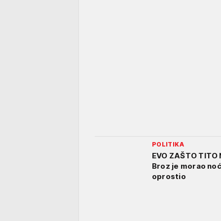
POLITIKA
EVO ZAŠTO TITO N
Broz je morao noć
oprostio