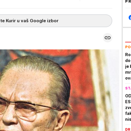
PR
te Kurir u vaš Google izbor
PO
Ro
do
je 
mr
ov
ST
OD
ES
zv
fa
ni
st
DR