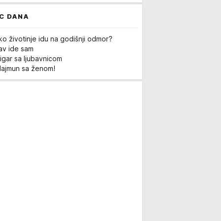
C DANA
ko životinje idu na godišnji odmor?
Lav ide sam
igar sa ljubavnicom
Majmun sa ženom!