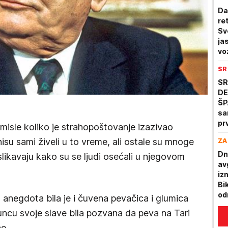
Da 
re
Sv
ja
vo
SR
SR
DE
ŠP
sa
pr
isle koliko je strahopoštovanje izazivao
po
isu sami živeli u to vreme, ali ostale su mnoge
ZA
Ma
Dn
likavaju kako su se ljudi osećali u njegovom
av
iz
Bi
od
 anegdota bila je i čuvena pevačica i glumica
huncu svoje slave bila pozvana da peva na Tari
e.