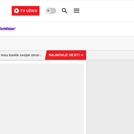
TV UŽIVO
trukama!
6:30
Da li je greh držati krst na retrovizoru automobila? Sveštenik
NAJNOVIJE VESTI
→