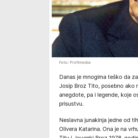
Foto: Profimedia
Danas je mnogima teško da zam
Josip Broz Tito, posebno ako n
anegdote, pa i legende, koje os
prisustvu.
Neslavna junakinja jedne od tih
Olivera Katarina. Ona je na vr
Titu i Jovanki Broz 1978. godin