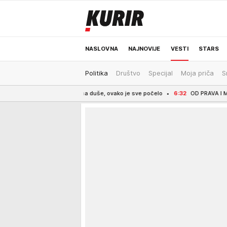
NASLOVNA
NAJNOVIJE
VESTI
STARS
Politika
Društvo
Specijal
Moja priča
S
ODRŽIVA BUDUĆNOST
REGION
NEWS
le se iz dna duše, ovako je sve počelo
6:32
OD PRAVA I MEDICINE DO ESTRADNO