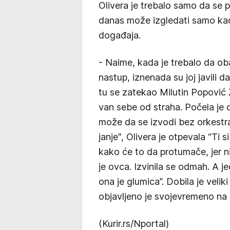
Olivera je trebalo samo da se p
danas može izgledati samo ka
događaja.
- Naime, kada je trebalo da ob
nastup, iznenada su joj javili 
tu se zatekao Milutin Popović Z
van sebe od straha. Počela je d
može da se izvodi bez orkestra
janje", Olivera je otpevala “Ti s
kako će to da protumače, jer ni
je ovca. Izvinila se odmah. A j
ona je glumica”. Dobila je velik
objavljeno je svojevremeno na
(Kurir.rs/Nportal)