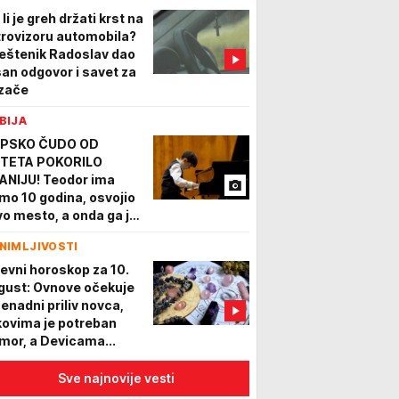
li je greh držati krst na
trovizoru automobila?
eštenik Radoslav dao
san odgovor i savet za
zače
BIJA
PSKO ČUDO OD
TETA POKORILO
ANIJU! Teodor ima
mo 10 godina, osvojio
vo mesto, a onda ga je
hvalila legendarna
NIMLJIVOSTI
rta Argerič
evni horoskop za 10.
gust: Ovnove očekuje
nenadni priliv novca,
kovima je potreban
mor, a Devicama...
Sve najnovije vesti