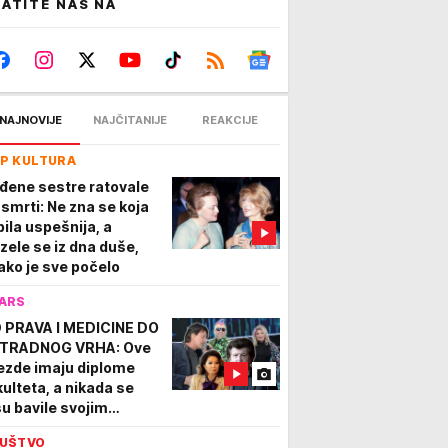
ATITE NAS NA
NAJNOVIJE
NAJČITANIJE
REAKCIJE
P KULTURA
đene sestre ratovale
 smrti: Ne zna se koja
bila uspešnija, a
zele se iz dna duše,
ako je sve počelo
ARS
 PRAVA I MEDICINE DO
TRADNOG VRHA: Ove
ezde imaju diplome
kulteta, a nikada se
su bavile svojim
rukama!
UŠTVO