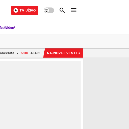
TV UŽIVO
00
ALARM ZBOG NISKOG VODOSTAJA! Građanima jedne srpske opštine stigao hitan
NAJNOVIJE VESTI
→