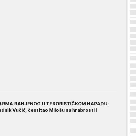
DARMA RANJENOG U TERORISTIČKOM NAPADU:
dnik Vučić, čestitao Milošu na hrabrosti i