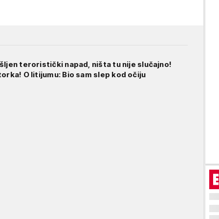
ljen teroristički napad, ništa tu nije slučajno!
orka! O litijumu: Bio sam slep kod očiju