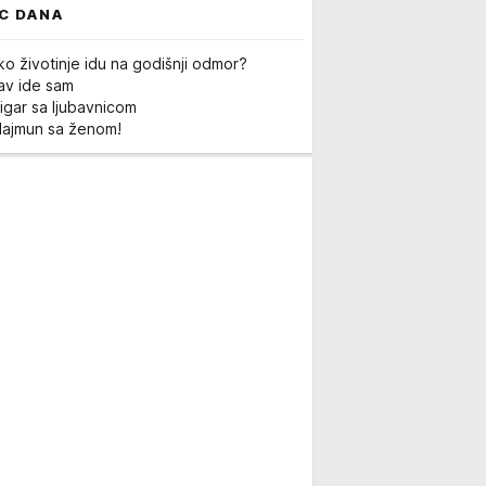
C DANA
ko životinje idu na godišnji odmor?
Lav ide sam
igar sa ljubavnicom
Majmun sa ženom!