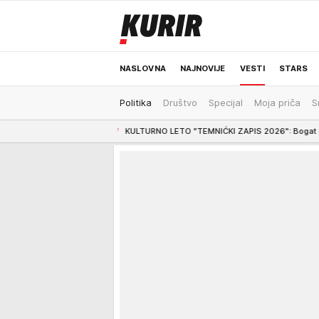
NASLOVNA
NAJNOVIJE
VESTI
STARS
Politika
Društvo
Specijal
Moja priča
S
ODRŽIVA BUDUĆNOST
REGION
NEWS
ljivim!
5:17
KULTURNO LETO "TEMNIĆKI ZAPIS 2026": Bogat program Opštinske 