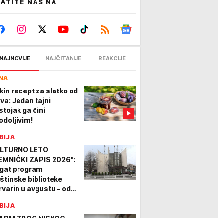
ATITE NAS NA
NAJNOVIJE
NAJČITANIJE
REAKCIJE
NA
kin recept za slatko od
iva: Jedan tajni
stojak ga čini
odoljivim!
BIJA
LTURNO LETO
EMNIĆKI ZAPIS 2026":
gat program
štinske biblioteke
rvarin u avgustu - od
zorišnih komada do rok
BIJA
ncerata