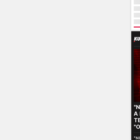
"N
A
TE
"O
s
"N