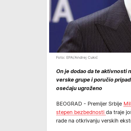
Foto: EPA/Andrej Cukić
On je dodao da te aktivnosti n
verske grupe i poručio pripa
osećaju ugroženo
BEOGRAD - Premijer Srbije
Mi
stepen bezbednosti
da traje 
rade na otkrivanju verskih ekst