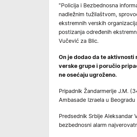
"Policija i Bezbednosna informa
nadležnim tužilaštvom, sprovode
ekstremnih verskih organizacija 
postizanja određenih ekstremno p
Vučević za Blic.
On je dodao da te aktivnosti 
verske grupe i poručio prip
ne osećaju ugroženo.
Pripadnik Žandarmerije J.M. (34
Ambasade Izraela u Beogradu 
Predsednik Srbije Aleksandar Vu
bezbednosni alarm najverovatni