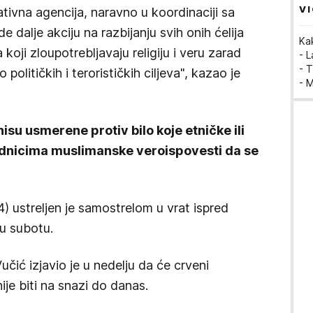
VI
tivna agencija, naravno u koordinaciji sa
 dalje akciju na razbijanju svih onih ćelija
Ka
koji zloupotrebljavaju religiju i veru zarad
- 
- T
olitičkih i terorističkih ciljeva", kazao je
- 
nisu usmerene protiv bilo koje etničke ili
adnicima muslimanske veroispovesti da se
) ustreljen je samostrelom u vrat ispred
u subotu.
čić izjavio je u nedelju da će crveni
je biti na snazi do danas.