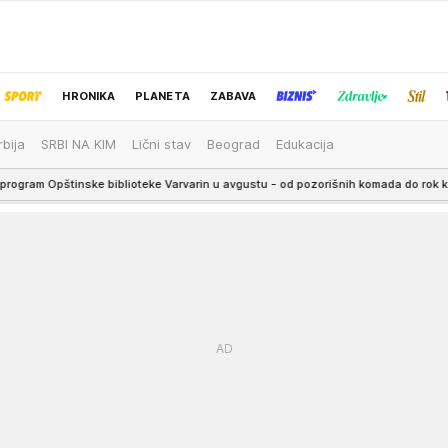
HRONIKA
PLANETA
ZABAVA
rbija
SRBI NA KIM
Lični stav
Beograd
Edukacija
IZBOR UREDNIKA
biblioteke Varvarin u avgustu - od pozorišnih komada do rok koncerata
5: