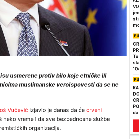
AL
VO
je
st
mo
tr
F
CR
PR
To
sl
"O
isu usmerene protiv bilo koje etničke ili
na
F
dnicima muslimanske veroispovesti da se ne
KA
DO
CR
PO
loš Vučević
izjavio je danas da će
crveni
da
još neko vreme i da sve bezbednosne službe
Pa
remističkih organizacija.