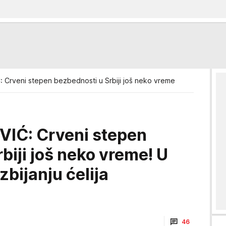
 Crveni stepen bezbednosti u Srbiji još neko vreme
IĆ: Crveni stepen
biji još neko vreme! U
zbijanju ćelija
46