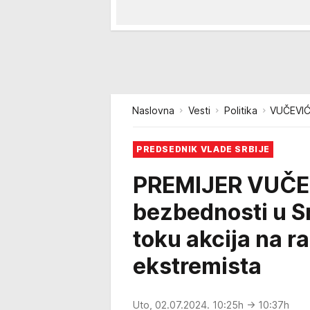
Naslovna
Vesti
Politika
VUČEVIĆ:
PREDSEDNIK VLADE SRBIJE
PREMIJER VUČEV
bezbednosti u Sr
toku akcija na ra
ekstremista
Uto, 02.07.2024. 10:25h
→ 10:37h