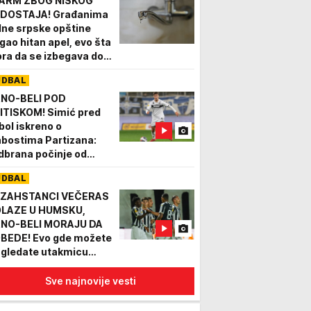
ARM ZBOG NISKOG
DOSTAJA! Građanima
dne srpske opštine
igao hitan apel, evo šta
ra da se izbegava dok
aje sušni period
UDBAL
NO-BELI POD
ITISKOM! Simić pred
bol iskreno o
abostima Partizana:
dbrana počinje od
pada!"
UDBAL
ZAHSTANCI VEČERAS
LAZE U HUMSKU,
NO-BELI MORAJU DA
BEDE! Evo gde možete
 gledate utakmicu
rtizan - Tobol!
Sve najnovije vesti