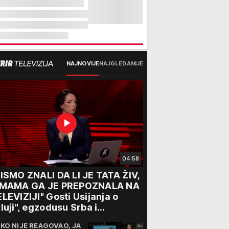
NAJNOVIJE
NAJGLEDANIJE
04:58
ISMO ZNALI DA LI JE TATA ŽIV,
 MAMA GA JE PREPOZNALA NA
LEVIZIJI" Gosti Usijanja o
luji", egzodusu Srba i
travičnim svedočenjima
IKO NIJE REAGOVAO, JA