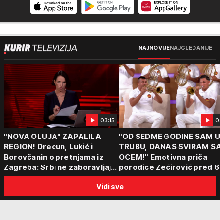
NAJNOVIJE
NAJGLEDANIJE
03:15
0
"NOVA OLUJA" ZAPALILA
"OD SEDME GODINE SAM 
REGION! Drecun, Lukić i
TRUBU, DANAS SVIRAM S
Borovčanin o pretnjama iz
OCEM!" Emotivna priča
Zagreba: Srbi ne zaboravljaju
porodice Zećirović pred 6
progon
Sabor trubača u Guči
Vidi sve