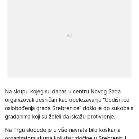
Na skupu kojeg su danas u centru Novog Sada
organizovali desničari kao obeležavanje "Godišnjice
oslobođenja grada Srebrenice" došlo je do sukoba s
građanima koji su želeli da iskažu protivljenje.
Na Trgu slobode je u više navrata bilo koškanja
organizatora skupa koji slavi zločine u Srebrenici i