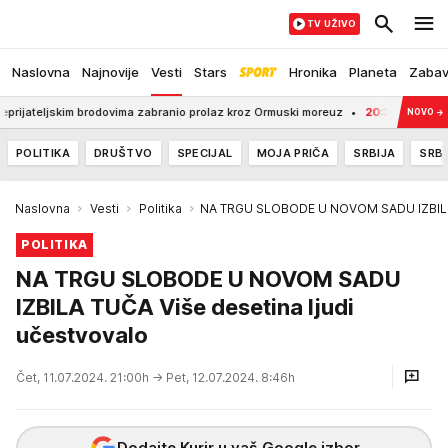
TV UŽIVO
Naslovna
Najnovije
Vesti
Stars
Hronika
Planeta
Zaba
ateljskim brodovima zabranio prolaz kroz Ormuski moreuz
20:35
SPREMITE SE!
NOVO
→
POLITIKA
DRUŠTVO
SPECIJAL
MOJA PRIČA
SRBIJA
SRBI
Naslovna
Vesti
Politika
NA TRGU SLOBODE U NOVOM SADU IZBILA T
POLITIKA
NA TRGU SLOBODE U NOVOM SADU
IZBILA TUČA Više desetina ljudi
učestvovalo
Čet, 11.07.2024. 21:00h
→ Pet, 12.07.2024. 8:46h
Dodajte Kurir u vaš Google izbor