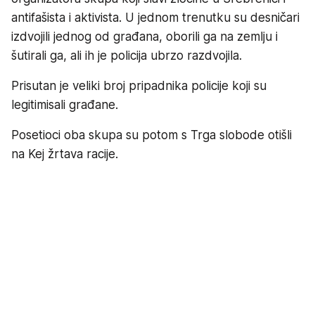
antifašista i aktivista. U jednom trenutku su desničari
izdvojili jednog od građana, oborili ga na zemlju i
šutirali ga, ali ih je policija ubrzo razdvojila.
Prisutan je veliki broj pripadnika policije koji su
legitimisali građane.
Posetioci oba skupa su potom s Trga slobode otišli
na Kej žrtava racije.