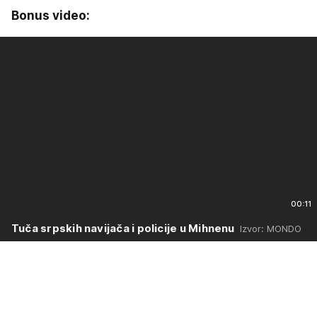
Bonus video:
00:11
Tuča srpskih navijača i policije u Mihnenu
Izvor: MONDO