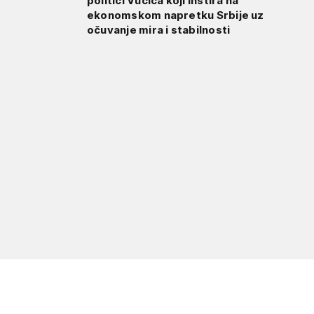
politici Vučića koji instira na
ekonomskom napretku Srbije uz
očuvanje mira i stabilnosti