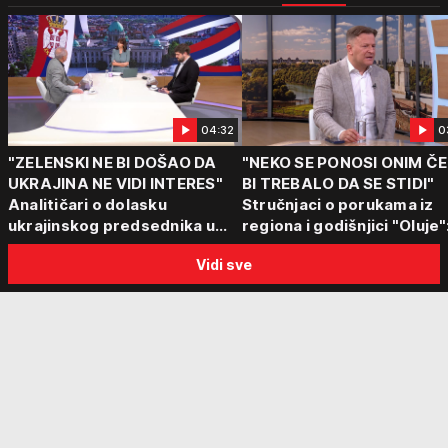
04:32
0
"ZELENSKI NE BI DOŠAO DA
"NEKO SE PONOSI ONIM Č
UKRAJINA NE VIDI INTERES"
BI TREBALO DA SE STIDI"
Analitičari o dolasku
Stručnjaci o porukama iz
ukrajinskog predsednika u
regiona i godišnjici "Oluje"
Beograd: "Srbija može da
"Ponos na stradanje je
Vidi sve
razgovara sa svima"
anticivilizacijska poruka"