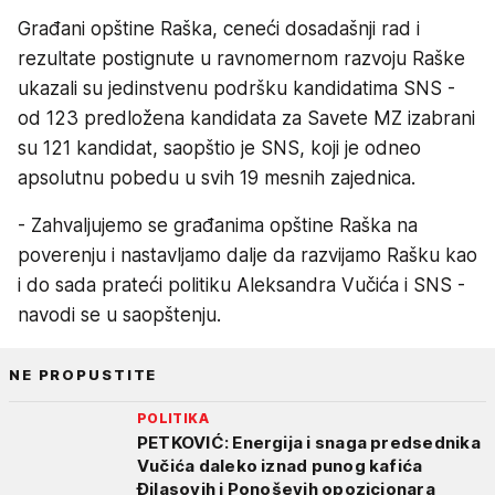
Građani opštine Raška, ceneći dosadašnji rad i
rezultate postignute u ravnomernom razvoju Raške
ukazali su jedinstvenu podršku kandidatima SNS -
od 123 predložena kandidata za Savete MZ izabrani
su 121 kandidat, saopštio je SNS, koji je odneo
apsolutnu pobedu u svih 19 mesnih zajednica.
- Zahvaljujemo se građanima opštine Raška na
poverenju i nastavljamo dalje da razvijamo Rašku kao
i do sada prateći politiku Aleksandra Vučića i SNS -
navodi se u saopštenju.
NE PROPUSTITE
POLITIKA
PETKOVIĆ: Energija i snaga predsednika
Vučića daleko iznad punog kafića
Đilasovih i Ponoševih opozicionara