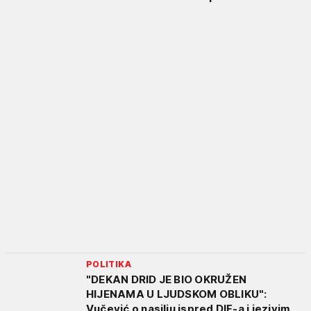
POLITIKA
"DEKAN DRID JE BIO OKRUŽEN
HIJENAMA U LJUDSKOM OBLIKU":
Vučević o nasilju ispred DIF-a i jezivim