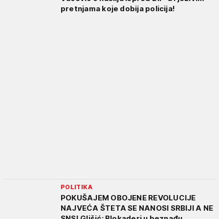
pretnjama koje dobija policija!
POLITIKA
POKUŠAJEM OBOJENE REVOLUCIJE
NAJVEĆA ŠTETA SE NANOSI SRBIJI A NE
SNS! Glišić: Blokaderi u beznađu