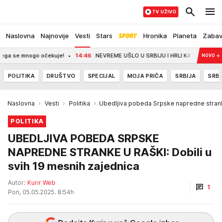
TV UŽIVO
Naslovna
Najnovije
Vesti
Stars
Hronika
Planeta
Zaba
 se mnogo očekuje!
14:46
NEVREME UŠLO U SRBIJU I HRLI KA BEOGRADU! Kiša i o
NOVO
→
POLITIKA
DRUŠTVO
SPECIJAL
MOJA PRIČA
SRBIJA
SRBI
Naslovna
Vesti
Politika
Ubedljiva pobeda Srpske napredne stran
POLITIKA
UBEDLJIVA POBEDA SRPSKE
NAPREDNE STRANKE U RAŠKI: Dobili u
svih 19 mesnih zajednica
Autor:
Kurir Web
1
Pon, 05.05.2025. 8:54h