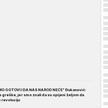
MO GOTOVI I DA NAS NAROD NEĆE" Đukanović:
 greške, jer smo znali da su opijeni željom da
 revoluciju