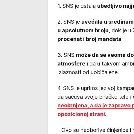
1. SNS je ostala
ubedljivo najj
2. SNS je
uvećala u sredinama 
u apsolutnom broju,
dok je u 
procenat i broj mandata
3. SNS
može da se veoma dob
atmosfere
i da u takvom ambi
izlaznosti od uobičajene.
4. SNS je uprkos jezivoj kampan
da sačuva svoje biračko telo i
neokrnjena, a da je zapravo 
opozicionoj strani
.
- Ovo su neoborive činjenice i 