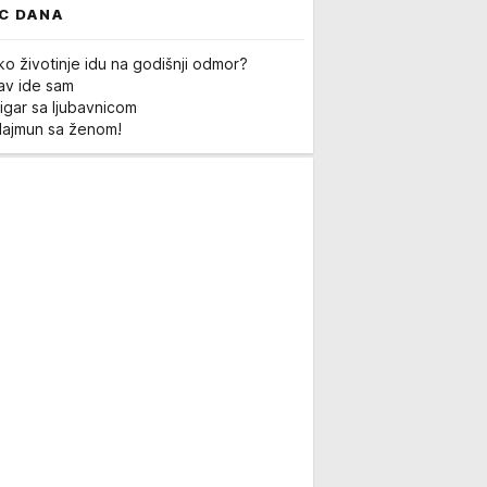
C DANA
ko životinje idu na godišnji odmor?
Lav ide sam
igar sa ljubavnicom
Majmun sa ženom!