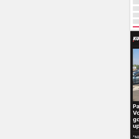
Pa
Vo
gd
up
pr
"N