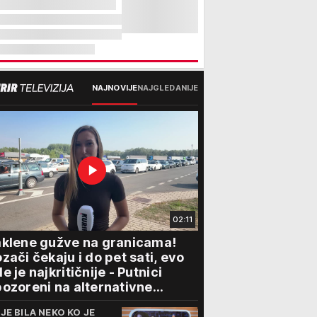
NAJNOVIJE
NAJGLEDANIJE
02:11
klene gužve na granicama!
zači čekaju i do pet sati, evo
e je najkritičnije - Putnici
ozoreni na alternativne
elaze
IJE BILA NEKO KO JE