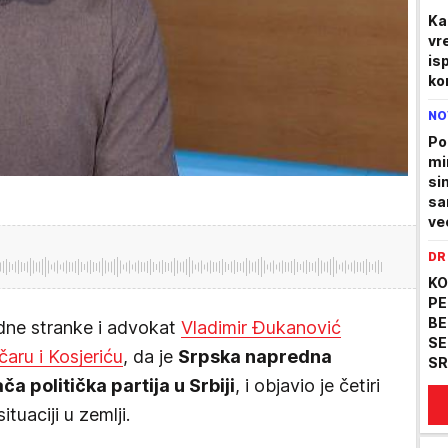
Ka
vr
is
ko
NO
Po
mi
sin
sa
već
DR
KO
PE
BE
dne stranke i advokat
Vladimir Đukanović
SE
čaru i Kosjeriću
, da je
Srpska napredna
SR
ča politička partija u Srbiji
, i objavio je četiri
ituaciji u zemlji.