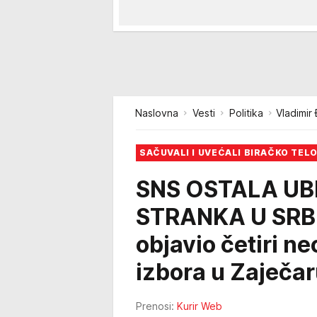
Naslovna
Vesti
Politika
Vladimir 
SAČUVALI I UVEĆALI BIRAČKO TEL
SNS OSTALA U
STRANKA U SRBIJ
objavio četiri n
izbora u Zaječar
Prenosi:
Kurir Web