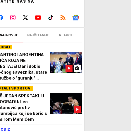
ATITE NAS NA
NAJNOVIJE
NAJČITANIJE
REAKCIJE
UDBAL
FANTINO I ARGENTINA -
IČA KOJA NE
ESTAJE! Đani dobio
ćnog saveznika, stare
tužbe o "guranju"
učosa ponovo
STALI SPORTOVI
jekuju!
Š JEDAN SPEKTAKL U
OGRADU: Leo
itanović protiv
lumbijca koji se borio s
mirom Memićem
FOBIZ