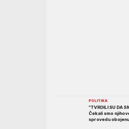
POLITIKA
"TVRDILI SU DA S
Čekali smo njihove
sprovedu obojenu