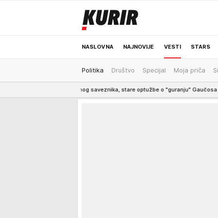
NASLOVNA
NAJNOVIJE
VESTI
STARS
Politika
Društvo
Specijal
Moja priča
S
ODRŽIVA BUDUĆNOST
REGION
NEWS
ni dobio moćnog saveznika, stare optužbe o "guranju" Gaučosa ponovo odjeku