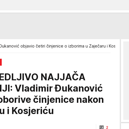
Đukanović objavio četiri činjenice o izborima u Zaječaru i Kosjeriću
O
BEDLJIVO NAJJAČA
I: Vladimir Đukanović
eoborive činjenice nakon
u i Kosjeriću
2