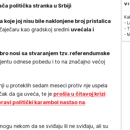
VI
ača politička stranka u Srbiji
Ka
koje joj nisu bile naklonjene broj pristalica
- 
- T
Zaječaru kao gradskoj sredini
uvećala i
- 
ro nosi sa stvaranjem tzv. referendumske
jentu odnese pobedu i to na značajno većoj
ji u proteklih sedam meseci protiv nje uspela
 čak da ga uveća, te je
prošla u čitavoj krizi
pravi politički karambol nastao na
mogu nekom da se sviđaju ili ne sviđaju, ali su