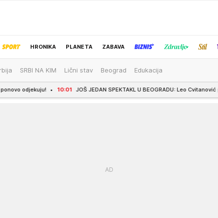
HRONIKA
PLANETA
ZABAVA
rbija
SRBI NA KIM
Lični stav
Beograd
Edukacija
IZBOR UREDNIKA
ju!
10:01
JOŠ JEDAN SPEKTAKL U BEOGRADU: Leo Cvitanović protiv Kolumbijc