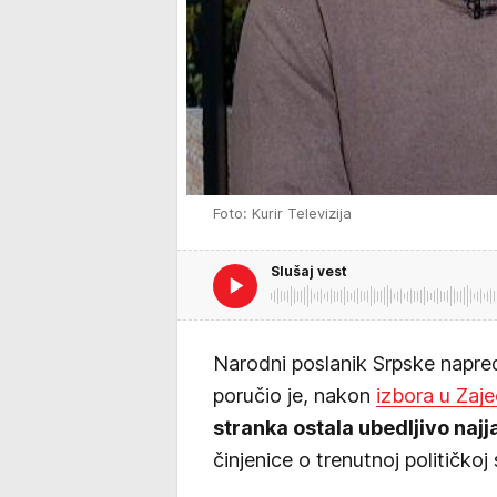
Foto: Kurir Televizija
Slušaj vest
Narodni poslanik Srpske napre
poručio je, nakon
izbora u Zaje
stranka ostala ubedljivo najja
činjenice o trenutnoj političkoj s