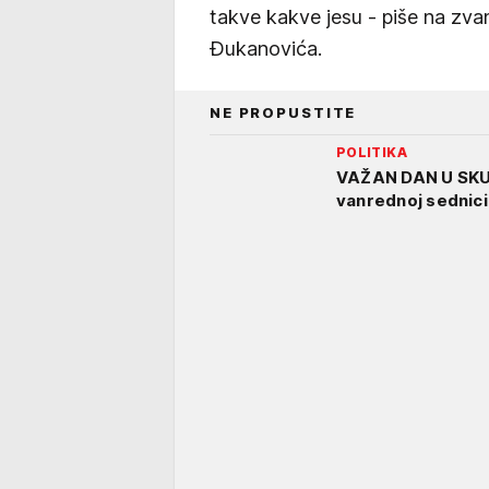
takve kakve jesu - piše na zv
Đukanovića.
NE PROPUSTITE
POLITIKA
VAŽAN DAN U SKUP
vanrednoj sednici