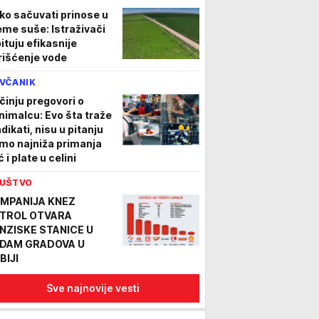
ko sačuvati prinose u
eme suše: Istraživači
pituju efikasnije
rišćenje vode
VČANIK
činju pregovori o
nimalcu: Evo šta traže
dikati, nisu u pitanju
mo najniža primanja
 i plate u celini
UŠTVO
MPANIJA KNEZ
TROL OTVARA
NZISKE STANICE U
DAM GRADOVA U
BIJI
Sve najnovije vesti